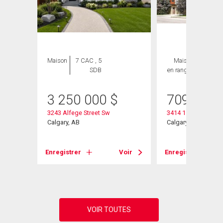
Maison
7 CAC , 5
Maison
3 CAC ,
SDB
en rangée
4 SDB
3 250 000
$
709 000
3243 Alfege Street Sw
3414 15 Street Sw
Calgary, AB
Calgary, AB
Voir
Enregistrer
Voir
Enregistrer