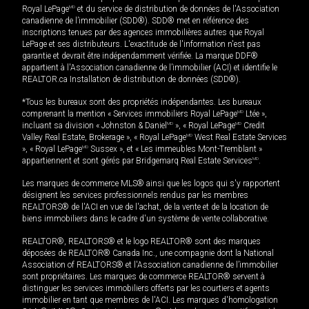
Royal LePage
MD
et du service de distribution de données de l'Association
canadienne de l’immobilier (SDD®). SDD® met en référence des
inscriptions tenues par des agences immobilières autres que Royal
LePage et ses distributeurs. L'exactitude de l'information n'est pas
garantie et devrait être indépendamment vérifiée. La marque DDF®
appartient à l'Association canadienne de l’immobilier (ACI) et identifie le
REALTOR.ca Installation de distribution de données (SDD®).
*Tous les bureaux sont des propriétés indépendantes. Les bureaux
comprenant la mention « Services immobiliers Royal LePage
MD
Ltée »,
incluant sa division « Johnston & Daniel
MD
», « Royal LePage
MD
Credit
Valley Real Estate, Brokerage », « Royal LePage
MD
West Real Estate Services
», « Royal LePage
MD
Sussex », et « Les immeubles Mont-Tremblant »
appartiennent et sont gérés par Bridgemarq Real Estate Services
MD
.
Les marques de commerce MLS® ainsi que les logos qui s'y rapportent
désignent les services professionnels rendus par les membres
REALTORS® de l'ACI en vue de l'achat, de la vente et de la location de
biens immobiliers dans le cadre d'un système de vente collaborative.
REALTOR®, REALTORS® et le logo REALTOR® sont des marques
déposées de REALTOR® Canada Inc., une compagnie dont la National
Association of REALTORS® et l'Association canadienne de l’immobilier
sont propriétaires. Les marques de commerce REALTOR® servent à
distinguer les services immobiliers offerts par les courtiers et agents
immobilier en tant que membres de l'ACI. Les marques d'homologation