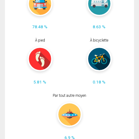
78.48 %
8.63 %
À pied
À bicyclette
5.81 %
0.18 %
Par tout autre moyen
6.9 %