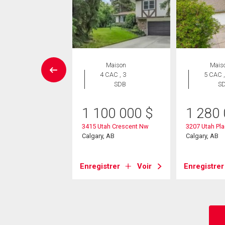
aison en
Maison
Mais
rangée
4 CAC , 3
5 CAC ,
 CAC , 3
SDB
S
SDB
1 100 000
$
1 280
0 000
$
3415 Utah Crescent Nw
3207 Utah Pl
nt Mckay Terrace
Calgary, AB
Calgary, AB
, AB
Enregistrer
Voir
Enregistrer
strer
Voir