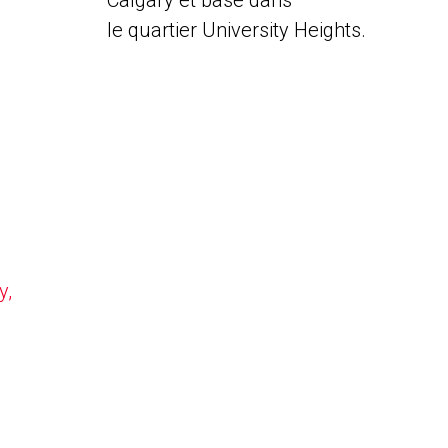
Calgary et basé dans
le quartier University Heights.
y,