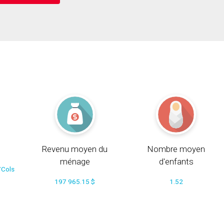
Revenu moyen du
Nombre moyen
ménage
d'enfants
/Cols
197 965.15 $
1.52