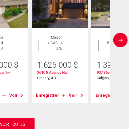
on
Maison
Maison
 4
4 CAC , 4
6 CAC , 5
DB
SDB
SDB
 000
$
1 625 000
$
1 399 99
ace Nw
3610 8 Avenue Nw
907 36a Street Nw
Calgary, AB
Calgary, AB
Voir
Enregistrer
Voir
Enregistrer