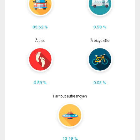
85.62 %
0.58 %
À pied
À bicyclette
0.59 %
0.03 %
Par tout autre moyen
13.18 %