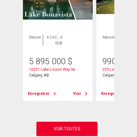
Maison
4 CAC , 6
Maison
5 CAC , 3
SDB
SDB
5 895 000
$
990 000
12231 Lake Louise Way Se
235 Lake Rosen Cre
Calgary, AB
Calgary, AB
Voir
Enregistrer
Voir
Enregistrer