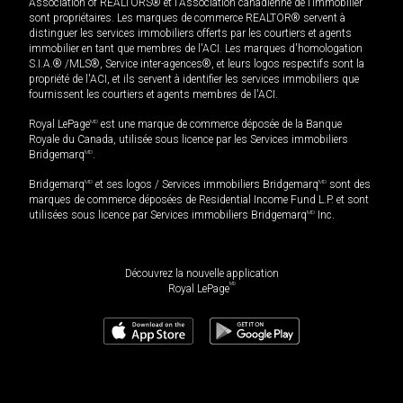
Association of REALTORS® et l'Association canadienne de l’immobilier
sont propriétaires. Les marques de commerce REALTOR® servent à
distinguer les services immobiliers offerts par les courtiers et agents
immobilier en tant que membres de l'ACI. Les marques d'homologation
S.I.A.® /MLS®, Service inter-agences®, et leurs logos respectifs sont la
propriété de l'ACI, et ils servent à identifier les services immobiliers que
fournissent les courtiers et agents membres de l'ACI.
Royal LePage
MD
est une marque de commerce déposée de la Banque
Royale du Canada, utilisée sous licence par les Services immobiliers
Bridgemarq
MD
.
Bridgemarq
MD
et ses logos / Services immobiliers Bridgemarq
MD
sont des
marques de commerce déposées de Residential Income Fund L.P. et sont
utilisées sous licence par Services immobiliers Bridgemarq
MD
Inc.
Découvrez la nouvelle application
MD
Royal LePage