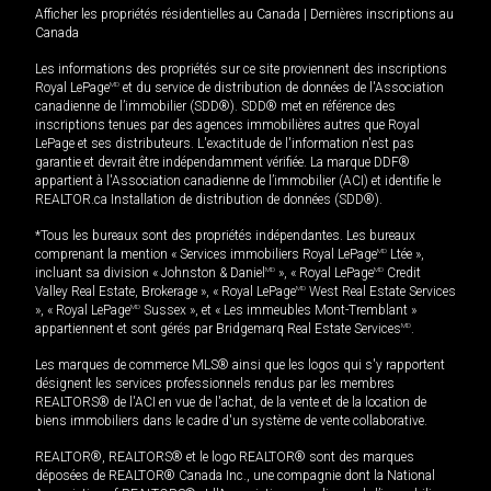
Afficher les propriétés résidentielles au Canada
|
Dernières inscriptions au
Canada
Les informations des propriétés sur ce site proviennent des inscriptions
Royal LePage
MD
et du service de distribution de données de l'Association
canadienne de l’immobilier (SDD®). SDD® met en référence des
inscriptions tenues par des agences immobilières autres que Royal
LePage et ses distributeurs. L'exactitude de l'information n'est pas
garantie et devrait être indépendamment vérifiée. La marque DDF®
appartient à l'Association canadienne de l’immobilier (ACI) et identifie le
REALTOR.ca Installation de distribution de données (SDD®).
*Tous les bureaux sont des propriétés indépendantes. Les bureaux
comprenant la mention « Services immobiliers Royal LePage
MD
Ltée »,
incluant sa division « Johnston & Daniel
MD
», « Royal LePage
MD
Credit
Valley Real Estate, Brokerage », « Royal LePage
MD
West Real Estate Services
», « Royal LePage
MD
Sussex », et « Les immeubles Mont-Tremblant »
appartiennent et sont gérés par Bridgemarq Real Estate Services
MD
.
Les marques de commerce MLS® ainsi que les logos qui s'y rapportent
désignent les services professionnels rendus par les membres
REALTORS® de l'ACI en vue de l'achat, de la vente et de la location de
biens immobiliers dans le cadre d'un système de vente collaborative.
REALTOR®, REALTORS® et le logo REALTOR® sont des marques
déposées de REALTOR® Canada Inc., une compagnie dont la National