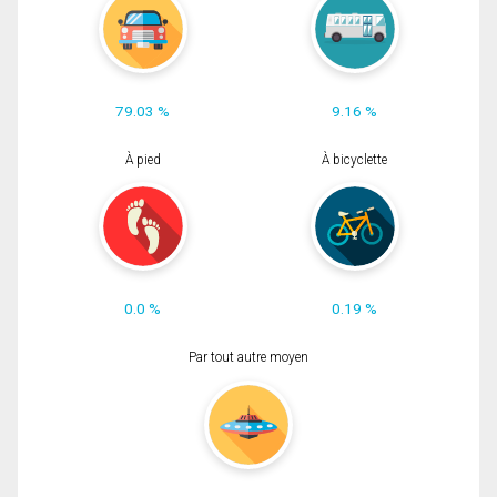
79.03 %
9.16 %
À pied
À bicyclette
0.0 %
0.19 %
Par tout autre moyen