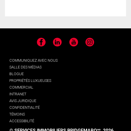
Facebook
LinkedIn
YouTube
Instagram
COMMUNIQUEZ AVEC NOUS
SALLE DES MÉDIAS
BLOGUE
PROPRIÉTÉS LUXUEUSES
COMMERCIAL
INTRANET
AVIS JURIDIQUE
CONFIDENTIALITÉ
TÉMOINS
ACCESSIBILITÉ
© SERVICES IMMOBILIERS BRIDGEMARQ
, 2026.
MD