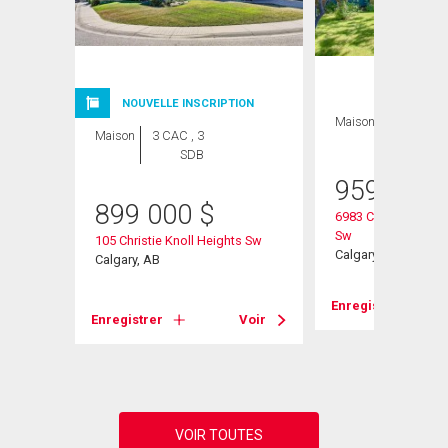
NOUVELLE INSCRIPTION
Maison
3 CAC , 3
Maison
3 CAC , 3
SDB
SDB
959 000
899 000
$
6983 Christie Estat
Sw
105 Christie Knoll Heights Sw
urt Sw
Calgary, AB
Calgary, AB
Enregistrer
Enregistrer
Voir
Voir