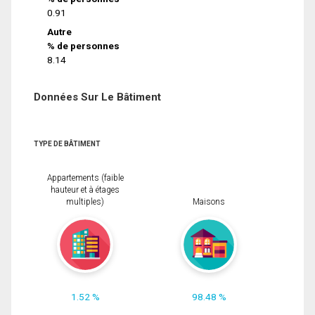
0.91
Autre
% de personnes
8.14
Données Sur Le Bâtiment
TYPE DE BÂTIMENT
Appartements (faible
hauteur et à étages
multiples)
Maisons
1.52 %
98.48 %