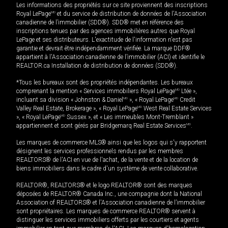
Les informations des propriétés sur ce site proviennent des inscriptions
Royal LePage
MD
et du service de distribution de données de l'Association
canadienne de l’immobilier (SDD®). SDD® met en référence des
inscriptions tenues par des agences immobilières autres que Royal
LePage et ses distributeurs. L'exactitude de l'information n'est pas
garantie et devrait être indépendamment vérifiée. La marque DDF®
appartient à l'Association canadienne de l’immobilier (ACI) et identifie le
REALTOR.ca Installation de distribution de données (SDD®).
*Tous les bureaux sont des propriétés indépendantes. Les bureaux
comprenant la mention « Services immobiliers Royal LePage
MD
Ltée »,
incluant sa division « Johnston & Daniel
MD
», « Royal LePage
MD
Credit
Valley Real Estate, Brokerage », « Royal LePage
MD
West Real Estate Services
», « Royal LePage
MD
Sussex », et « Les immeubles Mont-Tremblant »
appartiennent et sont gérés par Bridgemarq Real Estate Services
MD
.
Les marques de commerce MLS® ainsi que les logos qui s'y rapportent
désignent les services professionnels rendus par les membres
REALTORS® de l'ACI en vue de l'achat, de la vente et de la location de
biens immobiliers dans le cadre d'un système de vente collaborative.
REALTOR®, REALTORS® et le logo REALTOR® sont des marques
déposées de REALTOR® Canada Inc., une compagnie dont la National
Association of REALTORS® et l'Association canadienne de l’immobilier
sont propriétaires. Les marques de commerce REALTOR® servent à
distinguer les services immobiliers offerts par les courtiers et agents