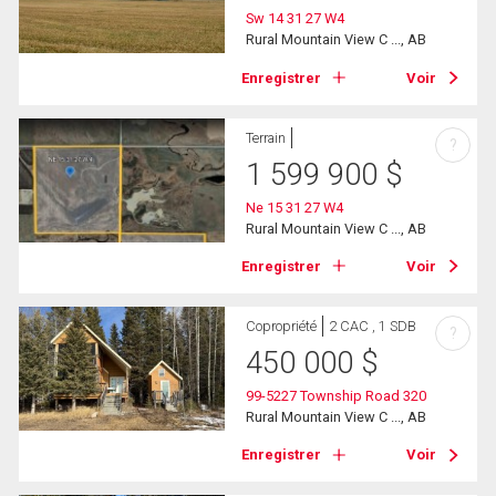
Sw 14 31 27 W4
Rural Mountain View C ..., AB
Enregistrer
Voir
Terrain
?
1 599 900
$
Ne 15 31 27 W4
Rural Mountain View C ..., AB
Enregistrer
Voir
Copropriété
2 CAC , 1 SDB
?
450 000
$
99-5227 Township Road 320
Rural Mountain View C ..., AB
Enregistrer
Voir