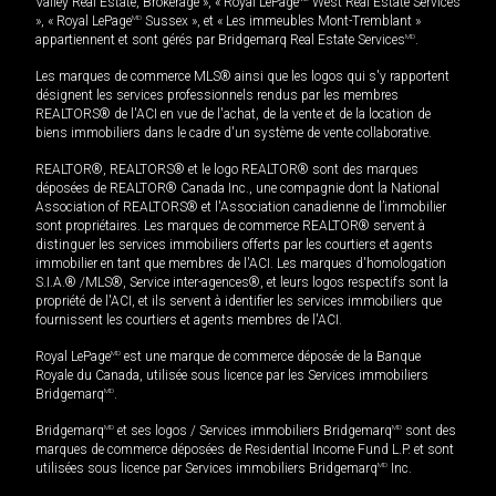
Valley Real Estate, Brokerage », « Royal LePage
West Real Estate Services
», « Royal LePage
MD
Sussex », et « Les immeubles Mont-Tremblant »
appartiennent et sont gérés par Bridgemarq Real Estate Services
MD
.
Les marques de commerce MLS® ainsi que les logos qui s'y rapportent
désignent les services professionnels rendus par les membres
REALTORS® de l'ACI en vue de l'achat, de la vente et de la location de
biens immobiliers dans le cadre d'un système de vente collaborative.
REALTOR®, REALTORS® et le logo REALTOR® sont des marques
déposées de REALTOR® Canada Inc., une compagnie dont la National
Association of REALTORS® et l'Association canadienne de l’immobilier
sont propriétaires. Les marques de commerce REALTOR® servent à
distinguer les services immobiliers offerts par les courtiers et agents
immobilier en tant que membres de l'ACI. Les marques d'homologation
S.I.A.® /MLS®, Service inter-agences®, et leurs logos respectifs sont la
propriété de l'ACI, et ils servent à identifier les services immobiliers que
fournissent les courtiers et agents membres de l'ACI.
Royal LePage
MD
est une marque de commerce déposée de la Banque
Royale du Canada, utilisée sous licence par les Services immobiliers
Bridgemarq
MD
.
Bridgemarq
MD
et ses logos / Services immobiliers Bridgemarq
MD
sont des
marques de commerce déposées de Residential Income Fund L.P. et sont
utilisées sous licence par Services immobiliers Bridgemarq
MD
Inc.