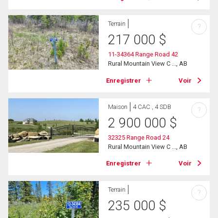
Terrain
?
217 000
$
11-34364 Range Road 42
Rural Mountain View C ..., AB
Enregistrer
Voir
Maison
4 CAC , 4 SDB
?
2 900 000
$
32325 Range Road 24
Rural Mountain View C ..., AB
Enregistrer
Voir
Terrain
?
235 000
$