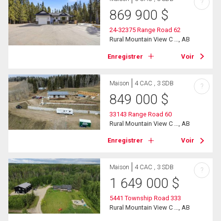
?
869 900
$
24-32375 Range Road 62
Rural Mountain View C ..., AB
Enregistrer
Voir
Maison
4 CAC , 3 SDB
?
849 000
$
33143 Range Road 60
Rural Mountain View C ..., AB
Enregistrer
Voir
Maison
4 CAC , 3 SDB
?
1 649 000
$
5441 Township Road 333
Rural Mountain View C ..., AB