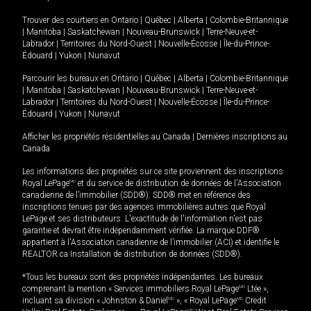
Trouver des courtiers en
Ontario
|
Québec
|
Alberta
|
Colombie-Britannique
|
Manitoba
|
Saskatchewan
|
Nouveau-Brunswick
|
Terre-Neuve-et-
Labrador
|
Territoires du Nord-Ouest
|
Nouvelle-Écosse
|
Île-du-Prince-
Édouard
|
Yukon
|
Nunavut
Parcourir les bureaux en
Ontario
|
Québec
|
Alberta
|
Colombie-Britannique
|
Manitoba
|
Saskatchewan
|
Nouveau-Brunswick
|
Terre-Neuve-et-
Labrador
|
Territoires du Nord-Ouest
|
Nouvelle-Écosse
|
Île-du-Prince-
Édouard
|
Yukon
|
Nunavut
Afficher les propriétés résidentielles au Canada
|
Dernières inscriptions au
Canada
Les informations des propriétés sur ce site proviennent des inscriptions
Royal LePage
MD
et du service de distribution de données de l'Association
canadienne de l’immobilier (SDD®). SDD® met en référence des
inscriptions tenues par des agences immobilières autres que Royal
LePage et ses distributeurs. L'exactitude de l'information n'est pas
garantie et devrait être indépendamment vérifiée. La marque DDF®
appartient à l'Association canadienne de l’immobilier (ACI) et identifie le
REALTOR.ca Installation de distribution de données (SDD®).
*Tous les bureaux sont des propriétés indépendantes. Les bureaux
comprenant la mention « Services immobiliers Royal LePage
MD
Ltée »,
incluant sa division « Johnston & Daniel
MD
», « Royal LePage
MD
Credit
MD