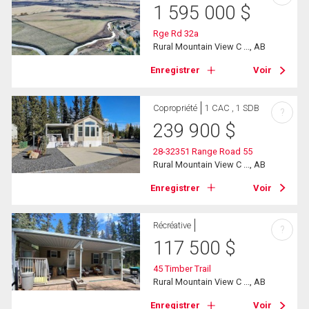
1 595 000
$
Rge Rd 32a
Rural Mountain View C ..., AB
Enregistrer
Voir
Copropriété
1 CAC , 1 SDB
?
239 900
$
28-32351 Range Road 55
Rural Mountain View C ..., AB
Enregistrer
Voir
Récréative
?
117 500
$
45 Timber Trail
Rural Mountain View C ..., AB
Enregistrer
Voir