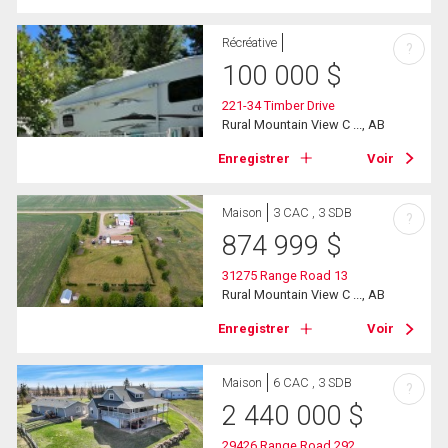
Récréative
?
100 000
$
221-34 Timber Drive
Rural Mountain View C ..., AB
Enregistrer
Voir
Maison
3 CAC , 3 SDB
?
874 999
$
31275 Range Road 13
Rural Mountain View C ..., AB
Enregistrer
Voir
Maison
6 CAC , 3 SDB
?
2 440 000
$
29426 Range Road 292