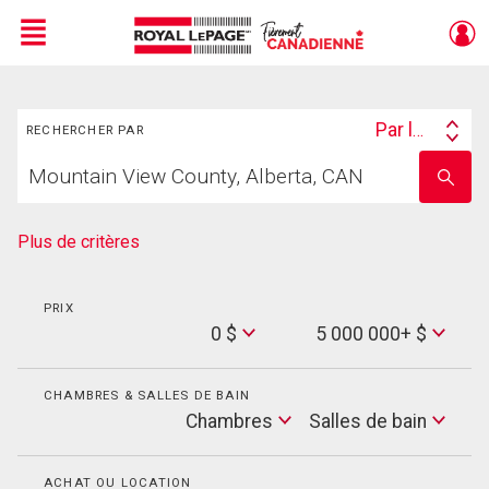
Menu
Rechercher
Live
En Direct
Par lieu
RECHERCHER PAR
Search
Trouvez
By
Entrez
votre
le
foyer
nom
de
Plus de critères
l'école
PRIX
Min
0 $
5 000 000+ $
Price
Max
Price
CHAMBRES & SALLES DE BAIN
Cham
Chambres
Salles de bain
Salles
de
bain
ACHAT OU LOCATION