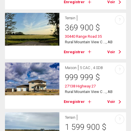
Enregistrer
Voir
Terrain
?
369 900
$
30440 Range Road 35
Rural Mountain View C ..., AB
Enregistrer
Voir
Maison
5 CAC , 4 SDB
?
999 999
$
27138 Highway 27
Rural Mountain View C ..., AB
Enregistrer
Voir
Terrain
?
1 599 900
$