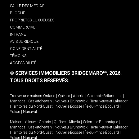
SALLE DES MÉDIAS
BLOGUE
PROPRIÉTÉS LUXUEUSES
COMMERCIAL
INTRANET
AVIS JURIDIQUE
CONFIDENTIALITÉ
TÉMOINS
ACCESSIBILITÉ
© SERVICES IMMOBILIERS BRIDGEMARQ
, 2026.
MD
TOUS DROITS RÉSERVÉS.
Trouver une maison
Ontario
|
Québec
|
Alberta
|
Colombie-Britannique
|
Manitoba
|
Saskatchewan
|
Nouveau-Brunswick
|
Terre-Neuve-et-Labrador
|
Territoires du Nord-Ouest
|
Nouvelle-Écosse
|
Île-du-Prince-Édouard
|
Yukon
|
Nunavut
.
Maisons à louer -
Ontario
|
Québec
|
Alberta
|
Colombie-Britannique
|
Manitoba
|
Saskatchewan
|
Nouveau-Brunswick
|
Terre-Neuve-et-Labrador
|
Territoires du Nord-Ouest
|
Nouvelle-Écosse
|
Île-du-Prince-Édouard
|
Yukon
|
Nunavut
.