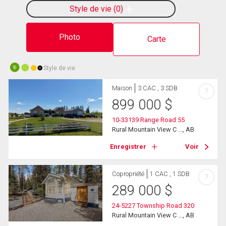
Style de vie
0
Photo
Carte
Style de vie
10
Maison
3 CAC , 3 SDB
?
899 000
$
10-33139 Range Road 55
Rural Mountain View C ..., AB
Enregistrer
Voir
Copropriété
1 CAC , 1 SDB
?
289 000
$
24-5227 Township Road 320
Rural Mountain View C ..., AB