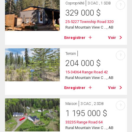
Copropriété
3 CAC , 1 SDB
?
329 000
$
25-5227 Township Road 320
Rural Mountain View C ..., AB
Enregistrer
Voir
Terrain
?
204 000
$
15-34364 Range Road 42
Rural Mountain View C ..., AB
Enregistrer
Voir
Maison
3 CAC , 2 SDB
?
1 195 000
$
33235 Range Road 64
Rural Mountain View C ..., AB