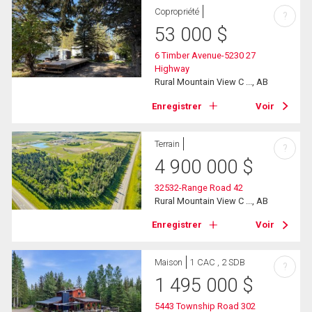
Copropriété
?
53 000
$
6 Timber Avenue-5230 27
Highway
Rural Mountain View C ..., AB
Enregistrer
Voir
Terrain
?
4 900 000
$
32532-Range Road 42
Rural Mountain View C ..., AB
Enregistrer
Voir
Maison
1 CAC , 2 SDB
?
1 495 000
$
5443 Township Road 302