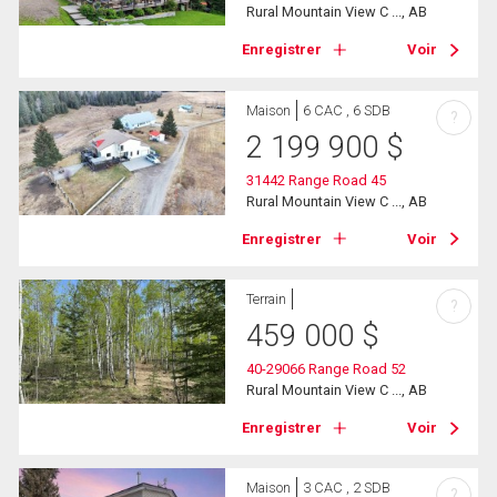
Rural Mountain View C ..., AB
Enregistrer
Voir
Maison
6 CAC , 6 SDB
?
2 199 900
$
31442 Range Road 45
Rural Mountain View C ..., AB
Enregistrer
Voir
Terrain
?
459 000
$
40-29066 Range Road 52
Rural Mountain View C ..., AB
Enregistrer
Voir
Maison
3 CAC , 2 SDB
?