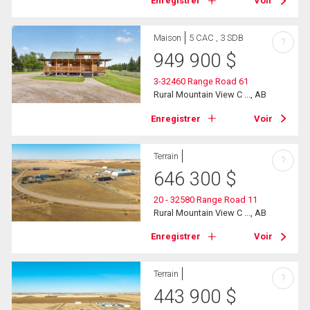
Enregistrer
Voir
Maison
5 CAC , 3 SDB
?
949 900
$
3-32460 Range Road 61
Rural Mountain View C ..., AB
Enregistrer
Voir
Terrain
?
646 300
$
20 - 32580 Range Road 11
Rural Mountain View C ..., AB
Enregistrer
Voir
Terrain
?
443 900
$