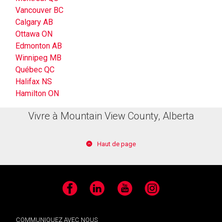
Vancouver BC
Calgary AB
Ottawa ON
Edmonton AB
Winnipeg MB
Québec QC
Halifax NS
Hamilton ON
Vivre à Mountain View County, Alberta
Haut de page
Facebook
LinkedIn
YouTube
Instagram
COMMUNIQUEZ AVEC NOUS