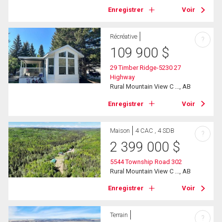
Enregistrer
Voir
Récréative
?
109 900
$
29 Timber Ridge-5230 27
Highway
Rural Mountain View C ..., AB
Enregistrer
Voir
Maison
4 CAC , 4 SDB
?
2 399 000
$
5544 Township Road 302
Rural Mountain View C ..., AB
Enregistrer
Voir
Terrain
?