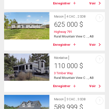
Enregistrer
Voir
Maison
4 CAC , 2 SDB
?
625 000
$
Highway 791
Rural Mountain View C ..., AB
Enregistrer
Voir
Récréative
?
110 000
$
3 Timber Way
Rural Mountain View C ..., AB
Enregistrer
Voir
Maison
3 CAC , 3 SDB
?
589 999
$