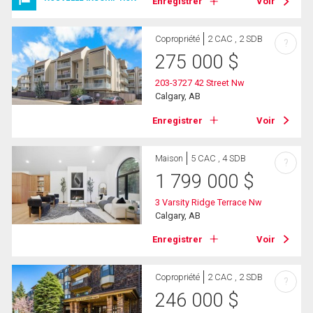
Enregistrer
Voir
Copropriété
2 CAC , 2 SDB
?
275 000
$
203-3727 42 Street Nw
Calgary, AB
Enregistrer
Voir
Maison
5 CAC , 4 SDB
?
1 799 000
$
3 Varsity Ridge Terrace Nw
Calgary, AB
Enregistrer
Voir
Copropriété
2 CAC , 2 SDB
?
246 000
$