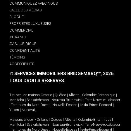
COMMUNIQUEZ AVEC NOUS
SALLE DES MÉDIAS
BLOGUE
PROPRIÉTÉS LUXUEUSES
COMMERCIAL
INTRANET
AVIS JURIDIQUE
CONFIDENTIALITÉ
TÉMOINS
ACCESSIBILITÉ
© SERVICES IMMOBILIERS BRIDGEMARQ
, 2026.
MD
TOUS DROITS RÉSERVÉS.
Trouver une maison
Ontario
|
Québec
|
Alberta
|
Colombie-Britannique
|
Manitoba
|
Saskatchewan
|
Nouveau-Brunswick
|
Terre-Neuve-et-Labrador
|
Territoires du Nord-Ouest
|
Nouvelle-Écosse
|
Île-du-Prince-Édouard
|
Yukon
|
Nunavut
.
Maisons à louer -
Ontario
|
Québec
|
Alberta
|
Colombie-Britannique
|
Manitoba
|
Saskatchewan
|
Nouveau-Brunswick
|
Terre-Neuve-et-Labrador
|
Territoires du Nord-Ouest
|
Nouvelle-Écosse
|
Île-du-Prince-Édouard
|