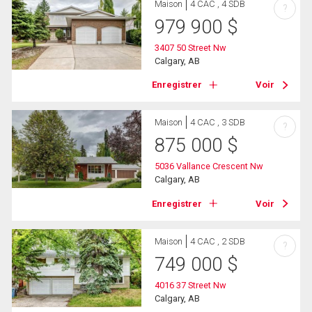
Maison
4 CAC , 4 SDB
?
979 900
$
3407 50 Street Nw
Calgary, AB
Enregistrer
Voir
Maison
4 CAC , 3 SDB
?
875 000
$
5036 Vallance Crescent Nw
Calgary, AB
Enregistrer
Voir
Maison
4 CAC , 2 SDB
?
749 000
$
4016 37 Street Nw
Calgary, AB