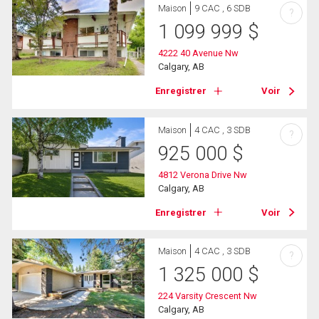
Maison
9 CAC , 6 SDB
?
1 099 999
$
4222 40 Avenue Nw
Calgary, AB
Enregistrer
Voir
Maison
4 CAC , 3 SDB
?
925 000
$
4812 Verona Drive Nw
Calgary, AB
Enregistrer
Voir
Maison
4 CAC , 3 SDB
?
1 325 000
$
224 Varsity Crescent Nw
Calgary, AB