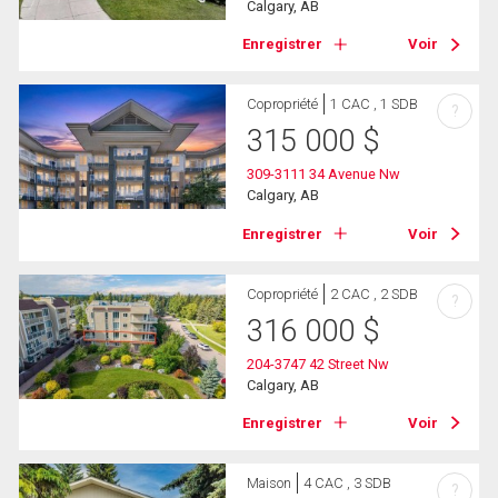
Calgary, AB
Enregistrer
Voir
Copropriété
1 CAC , 1 SDB
?
315 000
$
309-3111 34 Avenue Nw
Calgary, AB
Enregistrer
Voir
Copropriété
2 CAC , 2 SDB
?
316 000
$
204-3747 42 Street Nw
Calgary, AB
Enregistrer
Voir
Maison
4 CAC , 3 SDB
?