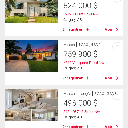
824 000
$
5212 Valiant Drive Nw
Calgary, AB
Enregistrer
Voir
Maison
4 CAC , 4 SDB
?
759 900
$
4819 Vanguard Road Nw
Calgary, AB
Enregistrer
Voir
Maison en rangée
2 CAC , 3 SDB
?
496 000
$
212-4037 42 Street Nw
Calgary, AB
Enregistrer
Voir