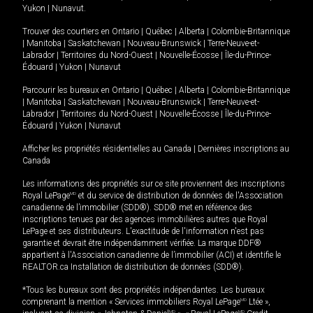
Yukon
|
Nunavut
.
Trouver des courtiers en
Ontario
|
Québec
|
Alberta
|
Colombie-Britannique
|
Manitoba
|
Saskatchewan
|
Nouveau-Brunswick
|
Terre-Neuve-et-
Labrador
|
Territoires du Nord-Ouest
|
Nouvelle-Écosse
|
Île-du-Prince-
Édouard
|
Yukon
|
Nunavut
Parcourir les bureaux en
Ontario
|
Québec
|
Alberta
|
Colombie-Britannique
|
Manitoba
|
Saskatchewan
|
Nouveau-Brunswick
|
Terre-Neuve-et-
Labrador
|
Territoires du Nord-Ouest
|
Nouvelle-Écosse
|
Île-du-Prince-
Édouard
|
Yukon
|
Nunavut
Afficher les propriétés résidentielles au Canada
|
Dernières inscriptions au
Canada
Les informations des propriétés sur ce site proviennent des inscriptions
Royal LePage
MD
et du service de distribution de données de l'Association
canadienne de l’immobilier (SDD®). SDD® met en référence des
inscriptions tenues par des agences immobilières autres que Royal
LePage et ses distributeurs. L'exactitude de l'information n'est pas
garantie et devrait être indépendamment vérifiée. La marque DDF®
appartient à l'Association canadienne de l’immobilier (ACI) et identifie le
REALTOR.ca Installation de distribution de données (SDD®).
*Tous les bureaux sont des propriétés indépendantes. Les bureaux
comprenant la mention « Services immobiliers Royal LePage
MD
Ltée »,
MD
MD