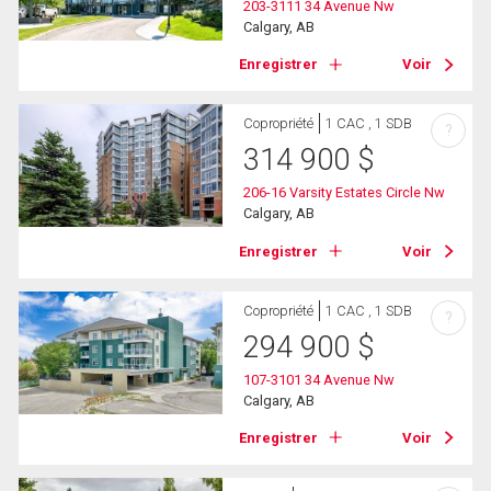
203-3111 34 Avenue Nw
Calgary, AB
Enregistrer
Voir
Copropriété
1 CAC , 1 SDB
?
314 900
$
206-16 Varsity Estates Circle Nw
Calgary, AB
Enregistrer
Voir
Copropriété
1 CAC , 1 SDB
?
294 900
$
107-3101 34 Avenue Nw
Calgary, AB
Enregistrer
Voir