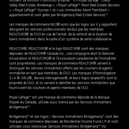
incluant sa division « Johnston & Daniel
», « Royal LePage
Credit
Valley Real Estate, Brokerage », « Royal LePage
MD
West Real Estate Services
», « Royal LePage
MD
Sussex », et « Les immeubles Mont-Tremblant »
appartiennent et sont gérés par Bridgemarq Real Estate Services
MD
.
Les marques de commerce MLS® ainsi que les logos qui s'y rapportent
désignent les services professionnels rendus par les membres
REALTORS® de l'ACI en vue de l'achat, de la vente et de la location de
biens immobiliers dans le cadre d'un système de vente collaborative.
REALTOR®, REALTORS® et le logo REALTOR® sont des marques
déposées de REALTOR® Canada Inc., une compagnie dont la National
Association of REALTORS® et l'Association canadienne de l’immobilier
sont propriétaires. Les marques de commerce REALTOR® servent à
distinguer les services immobiliers offerts par les courtiers et agents
immobilier en tant que membres de l'ACI. Les marques d'homologation
S.I.A.® /MLS®, Service inter-agences®, et leurs logos respectifs sont la
propriété de l'ACI, et ils servent à identifier les services immobiliers que
fournissent les courtiers et agents membres de l'ACI.
Royal LePage
MD
est une marque de commerce déposée de la Banque
Royale du Canada, utilisée sous licence par les Services immobiliers
Bridgemarq
MD
.
Bridgemarq
MD
et ses logos / Services immobiliers Bridgemarq
MD
sont des
marques de commerce déposées de Residential Income Fund L.P. et sont
utilisées sous licence par Services immobiliers Bridgemarq
MD
Inc.