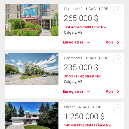
Copropriété
1 CAC , 1 SDB
?
265 000
$
104-4554 Valiant Drive Nw
Calgary, AB
Enregistrer
Voir
Copropriété
1 CAC , 1 SDB
?
235 000
$
307-3717 42 Street Nw
Calgary, AB
Enregistrer
Voir
Maison
4 CAC , 3 SDB
?
1 250 000
$
540 Varsity Estates Place Nw