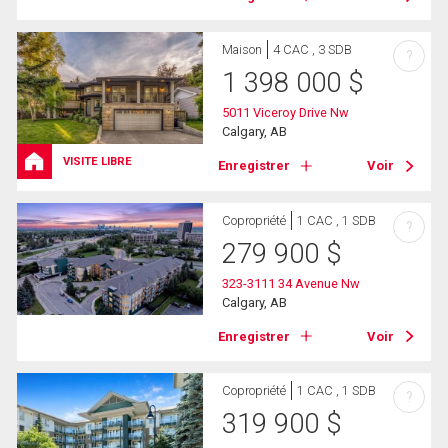
Maison
4 CAC , 3 SDB
?
1 398 000
$
5011 Viceroy Drive Nw
Calgary, AB
VISITE LIBRE
Enregistrer
Voir
Copropriété
1 CAC , 1 SDB
?
279 900
$
323-3111 34 Avenue Nw
Calgary, AB
Enregistrer
Voir
Copropriété
1 CAC , 1 SDB
?
319 900
$