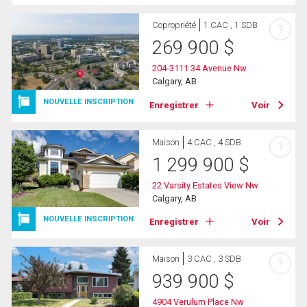
Copropriété
1 CAC , 1 SDB
?
269 900
$
204-3111 34 Avenue Nw
Calgary, AB
NOUVELLE INSCRIPTION
Enregistrer
Voir
Maison
4 CAC , 4 SDB
?
1 299 900
$
22 Varsity Estates View Nw
Calgary, AB
NOUVELLE INSCRIPTION
Enregistrer
Voir
Maison
3 CAC , 3 SDB
?
939 900
$
4904 Verulum Place Nw