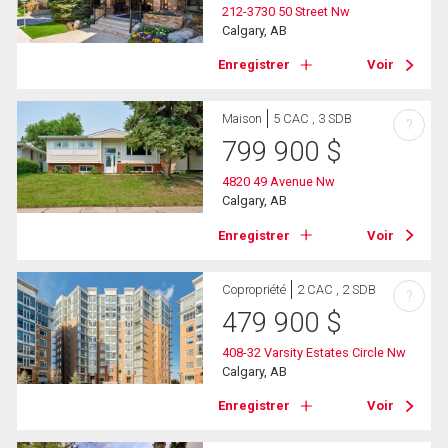
212-3730 50 Street Nw
Calgary, AB
Enregistrer
Voir
Maison
5 CAC , 3 SDB
?
799 900
$
4820 49 Avenue Nw
Calgary, AB
Enregistrer
Voir
Copropriété
2 CAC , 2 SDB
?
479 900
$
408-32 Varsity Estates Circle Nw
Calgary, AB
Enregistrer
Voir