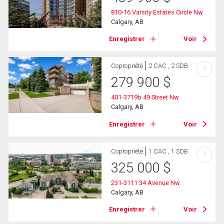
810-16 Varsity Estates Circle Nw
Calgary, AB
Enregistrer
Voir
Copropriété
2 CAC , 2 SDB
?
279 900
$
401-3719b 49 Street Nw
Calgary, AB
Enregistrer
Voir
Copropriété
1 CAC , 1 SDB
?
325 000
$
231-3111 34 Avenue Nw
Calgary, AB
Enregistrer
Voir