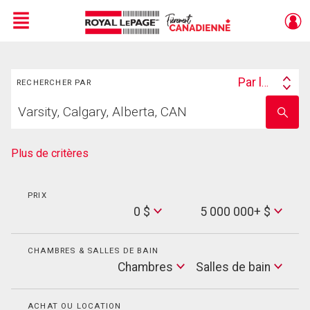
Menu
Rechercher
Live
En Direct
Par lieu
RECHERCHER PAR
Search
Trouvez
By
Entrez
votre
le
foyer
nom
de
Plus de critères
l'école
PRIX
Min
0 $
5 000 000+ $
Price
Max
Price
CHAMBRES & SALLES DE BAIN
Cham
Chambres
Salles de bain
Salles
de
bain
ACHAT OU LOCATION