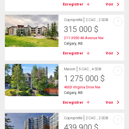
Enregistrer
Voir
Copropriété
2 CAC , 2 SDB
?
315 000
$
211-3950 46 Avenue Nw
Calgary, AB
Enregistrer
Voir
Maison
5 CAC , 4 SDB
?
1 275 000
$
4603 Virginia Drive Nw
Calgary, AB
Enregistrer
Voir
Copropriété
2 CAC , 2 SDB
?
439 900
$