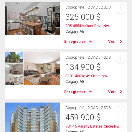
Copropriété
2 CAC , 2 SDB
?
325 000
$
205-4554 Valiant Drive Nw
Calgary, AB
Enregistrer
Voir
Copropriété
2 CAC , 1 SDB
?
134 900
$
3101-4001c 49 Street Nw
Calgary, AB
Enregistrer
Voir
Copropriété
2 CAC , 2 SDB
?
459 900
$
701-16 Varsity Estates Circle Nw
Calgary, AB