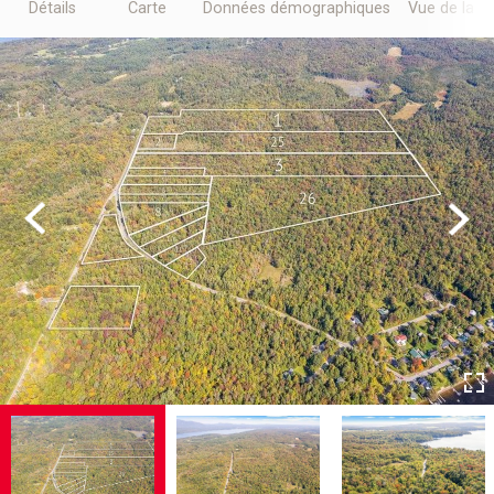
Détails
Carte
Données démographiques
Vue de la r
Previous
Next