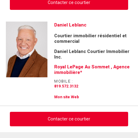
Contacter ce courtier
Demander des infos sur cette inscription
Daniel Leblanc
Courtier immobilier résidentiel et
Prénom
commercial
et
Nom
Daniel Leblanc Courtier Immobilier
Courriel
Inc.
Royal LePage Au Sommet , Agence
Téléphone
immobilière*
(Optionnel)
MOBILE :
Message
819.572.3132
Mon site Web
Contacter ce courtier