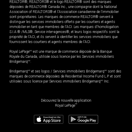
REALTOR®, REALTORS® et le logo REALTOR® sont des marques
déposées de REALTOR® Canada Inc., une compagnie dont la National
Association of REALTORS® et l'Association canadienne de l’immobilier
sont propriétaires. Les marques de commerce REALTOR® servent à
distinguer les services immobiliers offerts par les courtiers et agents
immobilier en tant que membres de l'ACI. Les marques d'homologation
S.I.A.® /MLS®, Service inter-agences®, et leurs logos respectifs sont la
propriété de l'ACI, et ils servent à identifier les services immobiliers que
fournissent les courtiers et agents membres de l'ACI.
Royal LePage
MD
est une marque de commerce déposée de la Banque
Royale du Canada, utilisée sous licence par les Services immobiliers
Bridgemarq
MD
.
Bridgemarq
MD
et ses logos / Services immobiliers Bridgemarq
MD
sont des
marques de commerce déposées de Residential Income Fund L.P. et sont
utilisées sous licence par Services immobiliers Bridgemarq
MD
Inc.
Découvrez la nouvelle application
MD
Royal LePage
179 000
$
+TPS/TVQ