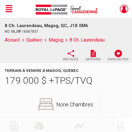
Menu
8 Ch. Laurendeau, Magog, QC, J1X 0M6
Live
En Direct
NO. MLS® 16567837
Accueil
Québec
Magog
8 Ch. Laurendeau
PARTAGER
IMPRIMER
ENREGISTRER
TERRAIN À VENDRE À MAGOG, QUÉBEC
179 000
$
+TPS/TVQ
None Chambres