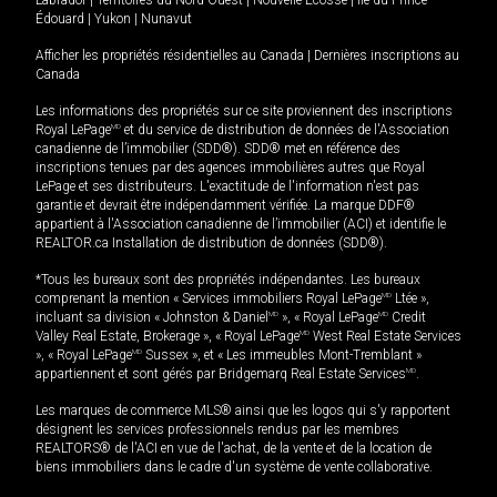
Édouard
|
Yukon
|
Nunavut
Afficher les propriétés résidentielles au Canada
|
Dernières inscriptions au
Canada
Les informations des propriétés sur ce site proviennent des inscriptions
Royal LePage
MD
et du service de distribution de données de l'Association
canadienne de l’immobilier (SDD®). SDD® met en référence des
inscriptions tenues par des agences immobilières autres que Royal
LePage et ses distributeurs. L'exactitude de l'information n'est pas
garantie et devrait être indépendamment vérifiée. La marque DDF®
appartient à l'Association canadienne de l’immobilier (ACI) et identifie le
REALTOR.ca Installation de distribution de données (SDD®).
*Tous les bureaux sont des propriétés indépendantes. Les bureaux
comprenant la mention « Services immobiliers Royal LePage
MD
Ltée »,
incluant sa division « Johnston & Daniel
MD
», « Royal LePage
MD
Credit
Valley Real Estate, Brokerage », « Royal LePage
MD
West Real Estate Services
», « Royal LePage
MD
Sussex », et « Les immeubles Mont-Tremblant »
appartiennent et sont gérés par Bridgemarq Real Estate Services
MD
.
Les marques de commerce MLS® ainsi que les logos qui s'y rapportent
désignent les services professionnels rendus par les membres
REALTORS® de l'ACI en vue de l'achat, de la vente et de la location de
biens immobiliers dans le cadre d'un système de vente collaborative.