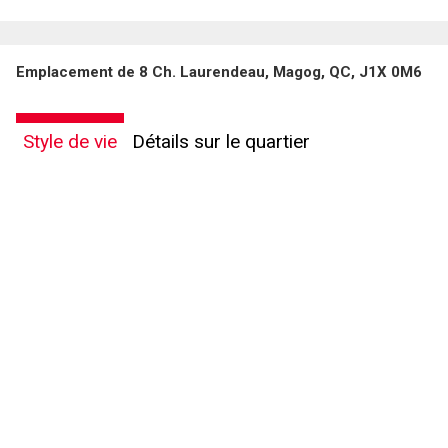
En cliquant sur le bouton « soumettre », vous consentez à nos conditions d'utilisation et
Emplacement de 8 Ch. Laurendeau, Magog, QC, J1X 0M6
vous nous fournissez l'autorisation écrite de communiquer avec vous.
Style de vie
Détails sur le quartier