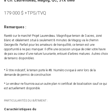
8 Ch. Laurendeau, Magog, QC, J1X 0M6
179 000
$
+TPS/TVQ
Remarques :
Rareté sur le marché! Projet Laurendeau. Magnifique terrain de 3 acres, zoné
blanc et idéalement situé à seulement 8 minutes de Magog via le chemin
Georgeville. Parfait pour les amateurs de tranquillité, ce terrain est une
opportunité à ne pas manquer. Il offre une occasion unique de créer votre havre
de paix au coeur d'une nature luxuriante, entouré d'arbres matures. Autres choix
de terrains disponibles.
* À titre indicatif, le terrain porte le #8. Numéro civique à venir lors de la
demande de permis de construction
* Le vendeur ne fournira aucun autre plan ni certificat de localisation sauf ce qui
est actuellement disponible.
PARTICULARITÉS DU BÂTIMENT :
Caractéristiques du