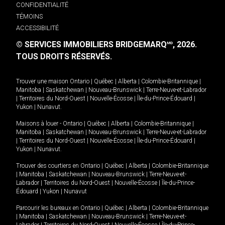
CONFIDENTIALITÉ
TÉMOINS
ACCESSIBILITÉ
© SERVICES IMMOBILIERS BRIDGEMARQ
, 2026.
MD
TOUS DROITS RÉSERVÉS.
Trouver une maison
Ontario
|
Québec
|
Alberta
|
Colombie-Britannique
|
Manitoba
|
Saskatchewan
|
Nouveau-Brunswick
|
Terre-Neuve-et-Labrador
|
Territoires du Nord-Ouest
|
Nouvelle-Écosse
|
Île-du-Prince-Édouard
|
Yukon
|
Nunavut
.
Maisons à louer -
Ontario
|
Québec
|
Alberta
|
Colombie-Britannique
|
Manitoba
|
Saskatchewan
|
Nouveau-Brunswick
|
Terre-Neuve-et-Labrador
|
Territoires du Nord-Ouest
|
Nouvelle-Écosse
|
Île-du-Prince-Édouard
|
Yukon
|
Nunavut
.
Trouver des courtiers en
Ontario
|
Québec
|
Alberta
|
Colombie-Britannique
|
Manitoba
|
Saskatchewan
|
Nouveau-Brunswick
|
Terre-Neuve-et-
Labrador
|
Territoires du Nord-Ouest
|
Nouvelle-Écosse
|
Île-du-Prince-
Édouard
|
Yukon
|
Nunavut
Parcourir les bureaux en
Ontario
|
Québec
|
Alberta
|
Colombie-Britannique
|
Manitoba
|
Saskatchewan
|
Nouveau-Brunswick
|
Terre-Neuve-et-
Labrador
|
Territoires du Nord-Ouest
|
Nouvelle-Écosse
|
Île-du-Prince-