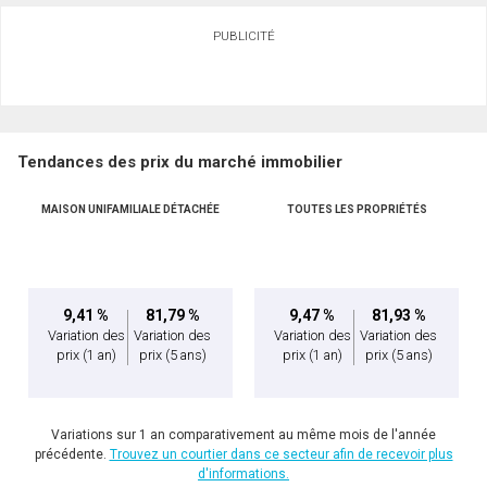
Demander des infos sur cette inscription
PUBLICITÉ
Prénom
et
Nom
Courriel
En cliquant sur le bouton « soumettre », vous consentez à nos conditions d'utilisation et
Tendances des prix du marché immobilier
vous nous fournissez l'autorisation écrite de communiquer avec vous.
Téléphone
(Optionnel)
MAISON UNIFAMILIALE DÉTACHÉE
TOUTES LES PROPRIÉTÉS
Message
9,41 %
81,79 %
9,47 %
81,93 %
Variation des
Variation des
Variation des
Variation des
prix
(1 an)
prix
(5 ans)
prix
(1 an)
prix
(5 ans)
Variations sur 1 an comparativement au même mois de l'année
précédente.
Trouvez un courtier dans ce secteur afin de recevoir plus
d'informations.