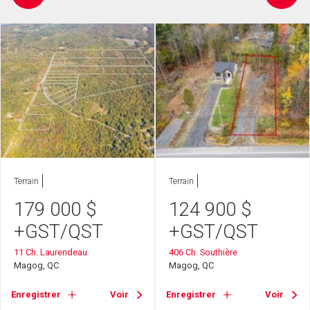
Terrain
Terrain
179 000
$
124 900
$
+GST/QST
+GST/QST
11 Ch. Laurendeau
406 Ch. Southière
Magog, QC
Magog, QC
Enregistrer
Voir
Enregistrer
Voir