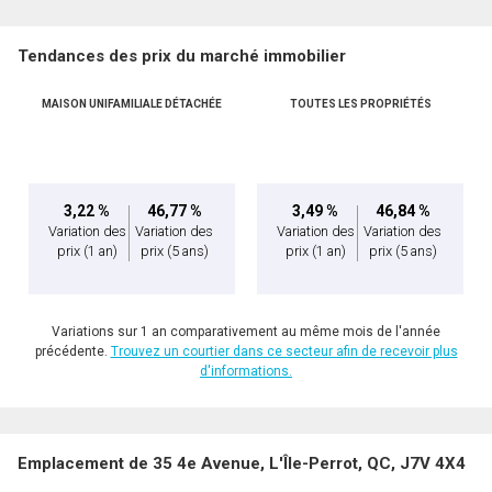
Tendances des prix du marché immobilier
MAISON UNIFAMILIALE DÉTACHÉE
TOUTES LES PROPRIÉTÉS
En cliquant sur le bouton « soumettre », vous consentez à nos conditions d'utilisation et
vous nous fournissez l'autorisation écrite de communiquer avec vous.
3,22 %
46,77 %
3,49 %
46,84 %
Variation des
Variation des
Variation des
Variation des
prix
(1 an)
prix
(5 ans)
prix
(1 an)
prix
(5 ans)
Variations sur 1 an comparativement au même mois de l'année
précédente.
Trouvez un courtier dans ce secteur afin de recevoir plus
d'informations.
Emplacement de 35 4e Avenue, L'Île-Perrot, QC, J7V 4X4