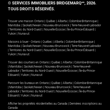
© SERVICES IMMOBILIERS BRIDGEMARQ
, 2026.
MD
TOUS DROITS RÉSERVÉS.
Trouver une maison
Ontario
|
Québec
|
Alberta
|
Colombie-Britannique
|
Manitoba
|
Saskatchewan
|
Nouveau-Brunswick
|
Terre-Neuve-et-Labrador
|
Territoires du Nord-Ouest
|
Nouvelle-Écosse
|
Île-du-Prince-Édouard
|
Yukon
|
Nunavut
.
Maisons à louer -
Ontario
|
Québec
|
Alberta
|
Colombie-Britannique
|
Manitoba
|
Saskatchewan
|
Nouveau-Brunswick
|
Terre-Neuve-et-Labrador
|
Territoires du Nord-Ouest
|
Nouvelle-Écosse
|
Île-du-Prince-Édouard
|
Yukon
|
Nunavut
.
Trouver des courtiers en
Ontario
|
Québec
|
Alberta
|
Colombie-Britannique
|
Manitoba
|
Saskatchewan
|
Nouveau-Brunswick
|
Terre-Neuve-et-
Labrador
|
Territoires du Nord-Ouest
|
Nouvelle-Écosse
|
Île-du-Prince-
Édouard
|
Yukon
|
Nunavut
Parcourir les bureaux en
Ontario
|
Québec
|
Alberta
|
Colombie-Britannique
|
Manitoba
|
Saskatchewan
|
Nouveau-Brunswick
|
Terre-Neuve-et-
Labrador
|
Territoires du Nord-Ouest
|
Nouvelle-Écosse
|
Île-du-Prince-
Édouard
|
Yukon
|
Nunavut
Afficher les propriétés résidentielles au Canada
|
Dernières inscriptions au
Canada