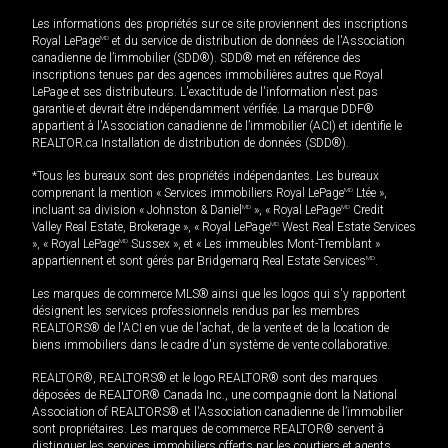
Les informations des propriétés sur ce site proviennent des inscriptions
Royal LePage
MD
et du service de distribution de données de l'Association
canadienne de l’immobilier (SDD®). SDD® met en référence des
inscriptions tenues par des agences immobilières autres que Royal
LePage et ses distributeurs. L'exactitude de l'information n'est pas
garantie et devrait être indépendamment vérifiée. La marque DDF®
appartient à l'Association canadienne de l’immobilier (ACI) et identifie le
REALTOR.ca Installation de distribution de données (SDD®).
*Tous les bureaux sont des propriétés indépendantes. Les bureaux
comprenant la mention « Services immobiliers Royal LePage
MD
Ltée »,
incluant sa division « Johnston & Daniel
MD
», « Royal LePage
MD
Credit
Valley Real Estate, Brokerage », « Royal LePage
MD
West Real Estate Services
», « Royal LePage
MD
Sussex », et « Les immeubles Mont-Tremblant »
appartiennent et sont gérés par Bridgemarq Real Estate Services
MD
.
Les marques de commerce MLS® ainsi que les logos qui s'y rapportent
désignent les services professionnels rendus par les membres
REALTORS® de l'ACI en vue de l'achat, de la vente et de la location de
biens immobiliers dans le cadre d'un système de vente collaborative.
REALTOR®, REALTORS® et le logo REALTOR® sont des marques
déposées de REALTOR® Canada Inc., une compagnie dont la National
Association of REALTORS® et l'Association canadienne de l’immobilier
sont propriétaires. Les marques de commerce REALTOR® servent à
distinguer les services immobiliers offerts par les courtiers et agents