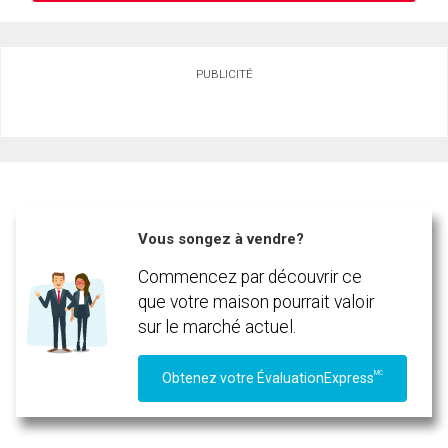
Demander des infos sur cette inscription
PUBLICITÉ
Prénom
et
Nom
Courriel
Téléphone
(Optionnel)
Vous songez à vendre?
Message
Commencez par découvrir ce
que votre maison pourrait valoir
sur le marché actuel.
MC
Obtenez votre ÉvaluationExpress