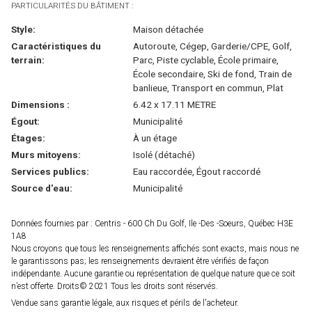
PARTICULARITÉS DU BÂTIMENT :
Style:
Maison détachée
Caractéristiques du
Autoroute, Cégep, Garderie/CPE, Golf,
terrain:
Parc, Piste cyclable, École primaire,
École secondaire, Ski de fond, Train de
banlieue, Transport en commun, Plat
Dimensions :
6.42 x 17.11 METRE
Égout:
Municipalité
Étages:
À un étage
Murs mitoyens:
Isolé (détaché)
Services publics:
Eau raccordée, Égout raccordé
Source d'eau:
Municipalité
Données fournies par : Centris - 600 Ch Du Golf, Ile -Des -Soeurs, Québec H3E
1A8
Nous croyons que tous les renseignements affichés sont exacts, mais nous ne
le garantissons pas; les renseignements devraient être vérifiés de façon
indépendante. Aucune garantie ou représentation de quelque nature que ce soit
n’est offerte. Droits© 2021 Tous les droits sont réservés.
Vendue sans garantie légale, aux risques et périls de l'acheteur.