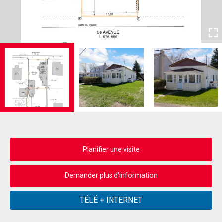
Planifier une visite
Demander plus d'information