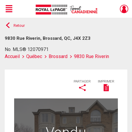
Menu
Retour
Live
En Direct
9830 Rue Riverin, Brossard, QC, J4X 2Z3
No. MLS® 12070971
Accueil
Québec
Brossard
9830 Rue Riverin
PARTAGER
IMPRIMER