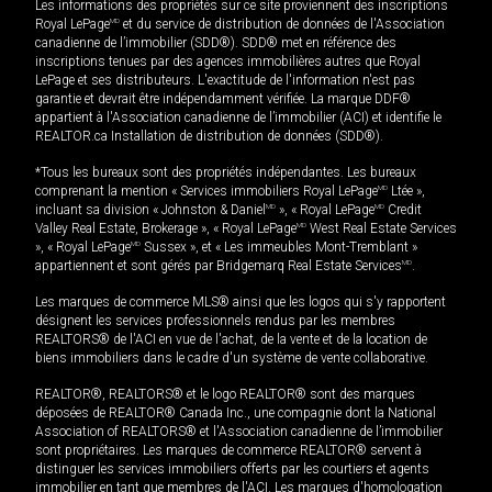
Les informations des propriétés sur ce site proviennent des inscriptions
Royal LePage
MD
et du service de distribution de données de l'Association
canadienne de l’immobilier (SDD®). SDD® met en référence des
inscriptions tenues par des agences immobilières autres que Royal
LePage et ses distributeurs. L'exactitude de l'information n'est pas
garantie et devrait être indépendamment vérifiée. La marque DDF®
appartient à l'Association canadienne de l’immobilier (ACI) et identifie le
REALTOR.ca Installation de distribution de données (SDD®).
*Tous les bureaux sont des propriétés indépendantes. Les bureaux
comprenant la mention « Services immobiliers Royal LePage
MD
Ltée »,
incluant sa division « Johnston & Daniel
MD
», « Royal LePage
MD
Credit
Valley Real Estate, Brokerage », « Royal LePage
MD
West Real Estate Services
», « Royal LePage
MD
Sussex », et « Les immeubles Mont-Tremblant »
appartiennent et sont gérés par Bridgemarq Real Estate Services
MD
.
Les marques de commerce MLS® ainsi que les logos qui s'y rapportent
désignent les services professionnels rendus par les membres
REALTORS® de l'ACI en vue de l'achat, de la vente et de la location de
biens immobiliers dans le cadre d'un système de vente collaborative.
REALTOR®, REALTORS® et le logo REALTOR® sont des marques
déposées de REALTOR® Canada Inc., une compagnie dont la National
Association of REALTORS® et l'Association canadienne de l’immobilier
sont propriétaires. Les marques de commerce REALTOR® servent à
distinguer les services immobiliers offerts par les courtiers et agents
immobilier en tant que membres de l'ACI. Les marques d'homologation