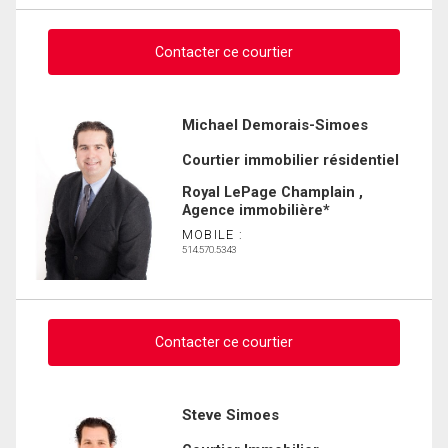
Contacter ce courtier
Demander des infos sur cette inscription
Michael Demorais-Simoes
Courtier immobilier résidentiel
Prénom
et
Royal LePage Champlain ,
Nom
Agence immobilière*
Courriel
MOBILE :
514.570.5343
Téléphone
(Optionnel)
Message
Contacter ce courtier
Demander des infos sur cette inscription
Steve Simoes