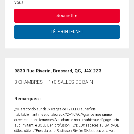
vous.
9830 Rue Riverin, Brossard, QC, J4X 2Z3
3 CHAMBRES
1+0 SALLES DE BAIN
Remarques :
///Rare condo sur deux étages de 1200PC superficie
habitable.....intime et chaleureux//2+1CAC//grande mezzanine
ouverte sur une terrasse//Son charme nos envahie-vue dégagé,plein
sud invitant le SOLEIL en profusion....//DEUX espaces au GARAGE
côte a côte...//Près du parc Radisson,Rivière St-Jacques et la voie