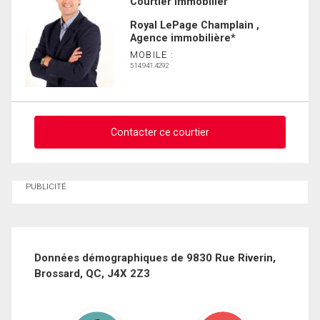
Courtier Immobilier
Prénom
et
Royal LePage Champlain ,
Nom
Agence immobilière*
Courriel
MOBILE :
514.941.4292
Téléphone
(Optionnel)
Message
En cliquant sur le bouton « soumettre », vous consentez à nos conditions
Contacter ce courtier
d'utilisation et vous nous fournissez l'autorisation écrite de communiquer avec
vous.
Demander des infos sur cette inscription
PUBLICITÉ
Prénom
et
Nom
Courriel
Données démographiques de 9830 Rue Riverin,
Brossard, QC, J4X 2Z3
Téléphone
(Optionnel)