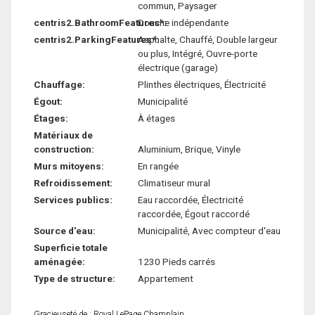
commun, Paysager
centris2.BathroomFeatures*:
Douche indépendante
centris2.ParkingFeatures*:
Asphalte, Chauffé, Double largeur
ou plus, Intégré, Ouvre-porte
électrique (garage)
Chauffage:
Plinthes électriques, Électricité
Égout:
Municipalité
Étages:
À étages
Matériaux de
construction:
Aluminium, Brique, Vinyle
Murs mitoyens:
En rangée
Refroidissement:
Climatiseur mural
Services publics:
Eau raccordée, Électricité
raccordée, Égout raccordé
Source d'eau:
Municipalité, Avec compteur d'eau
Superficie totale
aménagée:
1230 Pieds carrés
Type de structure:
Appartement
Gracieuseté de : Royal LePage Champlain