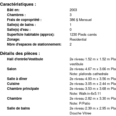
Caractéristiques :
Bâti en:
2003
Chambres :
3
Frais de copropriété :
386 $ Mensuel
Salle(s) de bains :
1
Salle(s) d'eau :
0
Superficie habitable (approx):
1230 Pieds carrés
Zonage:
Residential
Nbre d'espaces de stationnement:
2
Détails des pièces :
Hall d'entrée/Vestibule
2e niveau
1.52 m x 1.52 m
Pla
vestibule
Salon
2e niveau
4.67 m x 3.66 m
Pla
Note
:
plafonds cathedrale
Salle à dîner
2e niveau
4.93 m x 3.56 m
Pla
Cuisine
2e niveau
3.05 m x 2.44 m
Pla
Chambre principale
2e niveau
3.53 m x 3.68 m
Pla
Note
:
Walk-in-6x5.11
Chambre
2e niveau
2.82 m x 3.30 m
Pla
Note
:
P/Patio
Salle de bains
2e niveau
2.39 m x 2.95 m
Pla
Douche Vitree