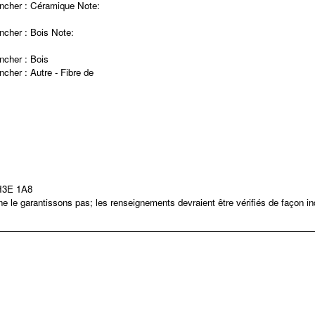
ncher :
Céramique
Note
:
ncher :
Bois
Note
:
ncher :
Bois
ncher :
Autre - Fibre de
 H3E 1A8
 le garantissons pas; les renseignements devraient être vérifiés de façon i