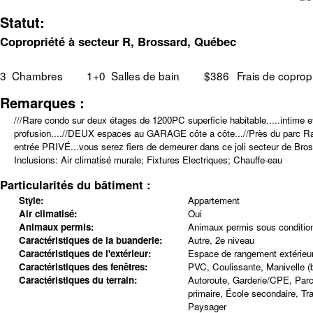
Statut:
Copropriété à secteur R, Brossard, Québec
3
Chambres
1+0
Salles de bain
$386
Frais de coprop
Remarques :
///Rare condo sur deux étages de 1200PC superficie habitable.....intime
profusion....//DEUX espaces au GARAGE côte a côte...//Près du parc Radi
entrée PRIVÉ...vous serez fiers de demeurer dans ce joli secteur de Bro
Inclusions:
Air climatisé murale; Fixtures Electriques; Chauffe-eau
Particularités du bâtiment :
Style:
Appartement
Air climatisé:
Oui
Animaux permis:
Animaux permis sous conditio
Caractéristiques de la buanderie:
Autre, 2e niveau
Caractéristiques de l'extérieur:
Espace de rangement extérieu
Caractéristiques des fenêtres:
PVC, Coulissante, Manivelle (b
Caractéristiques du terrain:
Autoroute, Garderie/CPE, Parc,
primaire, École secondaire, T
Paysager