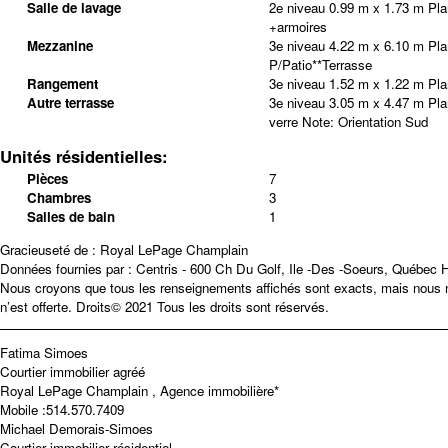
Salle de lavage
2e niveau
0.99 m x 1.73 m
Pla
+armoires
Mezzanine
3e niveau
4.22 m x 6.10 m
Pla
P/Patio**Terrasse
Rangement
3e niveau
1.52 m x 1.22 m
Pla
Autre terrasse
3e niveau
3.05 m x 4.47 m
Pla
verre
Note
:
Orientation Sud
Unités résidentielles:
Pièces
7
Chambres
3
Salles de bain
1
Gracieuseté de : Royal LePage Champlain
Données fournies par : Centris - 600 Ch Du Golf, Ile -Des -Soeurs, Québec
Nous croyons que tous les renseignements affichés sont exacts, mais nous ne
n’est offerte. Droits© 2021 Tous les droits sont réservés.
Fatima Simoes
Courtier immobilier agréé
Royal LePage Champlain , Agence immobilière*
Mobile :
514.570.7409
Michael Demorais-Simoes
Courtier immobilier résidentiel