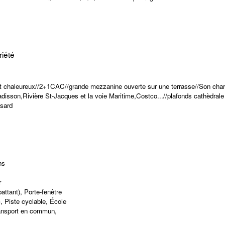
riété
 et chaleureux//2+1CAC//grande mezzanine ouverte sur une terrasse//Son cha
sson,Rivière St-Jacques et la voie Maritime,Costco...//plafonds cathèdrale
ssard
ns
r
attant), Porte-fenêtre
 Piste cyclable, École
ransport en commun,