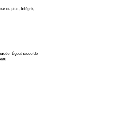
ur ou plus, Intégré,
é
cordée, Égout raccordé
'eau