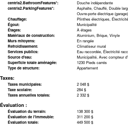
centris2.BathroomFeatures*:
Douche indépendante
centris2.ParkingFeatures*:
Asphalte, Chauffé, Double large
Ouvre-porte électrique (garage)
Chauffage:
Plinthes électriques, Électricit
Égout:
Municipalité
Étages:
À étages
Matériaux de construction:
Aluminium, Brique, Vinyle
Murs mitoyens:
En rangée
Refroidissement:
Climatiseur mural
Services publics:
Eau raccordée, Électricité rac
Source d'eau:
Municipalité, Avec compteur d
Superficie totale aménagée:
1230 Pieds carrés
Type de structure:
Appartement
Taxes:
Taxes municipales:
2 048 $
Taxe scolaire:
284 $
Taxes annuelles totales:
2 332 $
Évaluation :
Évaluation du terrain:
138 300 $
Évaluation de l'immeuble:
311 200 $
Évaluation totale:
449 500 $