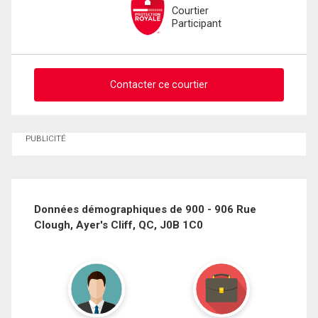
Courtier
Participant
Contacter ce courtier
Demander des infos sur cette inscription
PUBLICITÉ
Prénom
et
Nom
Courriel
Données démographiques de 900 - 906 Rue
Clough, Ayer's Cliff, QC, J0B 1C0
Téléphone
(Optionnel)
Message