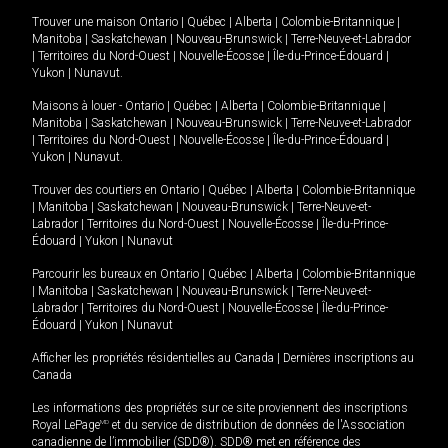
Trouver une maison
Ontario
|
Québec
|
Alberta
|
Colombie-Britannique
|
Manitoba
|
Saskatchewan
|
Nouveau-Brunswick
|
Terre-Neuve-et-Labrador
|
Territoires du Nord-Ouest
|
Nouvelle-Écosse
|
Île-du-Prince-Édouard
|
Yukon
|
Nunavut
.
Maisons à louer -
Ontario
|
Québec
|
Alberta
|
Colombie-Britannique
|
Manitoba
|
Saskatchewan
|
Nouveau-Brunswick
|
Terre-Neuve-et-Labrador
|
Territoires du Nord-Ouest
|
Nouvelle-Écosse
|
Île-du-Prince-Édouard
|
Yukon
|
Nunavut
.
Trouver des courtiers en
Ontario
|
Québec
|
Alberta
|
Colombie-Britannique
|
Manitoba
|
Saskatchewan
|
Nouveau-Brunswick
|
Terre-Neuve-et-
Labrador
|
Territoires du Nord-Ouest
|
Nouvelle-Écosse
|
Île-du-Prince-
Édouard
|
Yukon
|
Nunavut
Parcourir les bureaux en
Ontario
|
Québec
|
Alberta
|
Colombie-Britannique
|
Manitoba
|
Saskatchewan
|
Nouveau-Brunswick
|
Terre-Neuve-et-
Labrador
|
Territoires du Nord-Ouest
|
Nouvelle-Écosse
|
Île-du-Prince-
Édouard
|
Yukon
|
Nunavut
Afficher les propriétés résidentielles au Canada
|
Dernières inscriptions au
Canada
Les informations des propriétés sur ce site proviennent des inscriptions
Royal LePage
MD
et du service de distribution de données de l'Association
canadienne de l’immobilier (SDD®). SDD® met en référence des