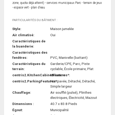
zone, quota déjà atteint) - services municipaux Parc - terrain de jeux
- espace vert - plan d'eau
PARTICULARITÉS DU BÂTIMENT :
Style:
Maison jumelée
Air climatisé:
Oui
Caractéristiques de
la buanderie:
Caractéristiques des
fenêtres:
PVC, Manivelle (battant)
Caractéristiques du
Garderie/CPE, Parc, Piste
terrain:
cyclable, École primaire, Plat
centris2.KitchenCabinetFeatures*:
Mélamine
centris2.ParkingFeatures*:
Non pavée, Détaché, Détaché,
Simple largeur
Chauffage:
Air soufflé (pulsé), Plinthes
électriques, Électricité, Mazout
Dimensions :
40.7 x 83.8 Pieds
Égout:
Municipalité