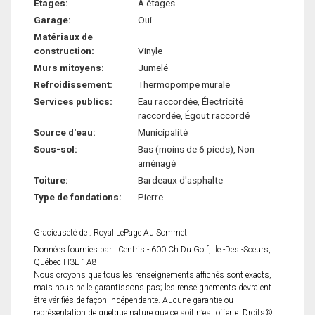
Étages:
À étages
Garage:
Oui
Matériaux de
construction:
Vinyle
Murs mitoyens:
Jumelé
Refroidissement:
Thermopompe murale
Services publics:
Eau raccordée, Électricité
raccordée, Égout raccordé
Source d'eau:
Municipalité
Sous-sol:
Bas (moins de 6 pieds), Non
aménagé
Toiture:
Bardeaux d'asphalte
Type de fondations:
Pierre
Gracieuseté de : Royal LePage Au Sommet
Données fournies par : Centris - 600 Ch Du Golf, Ile -Des -Soeurs,
Québec H3E 1A8
Nous croyons que tous les renseignements affichés sont exacts,
mais nous ne le garantissons pas; les renseignements devraient
être vérifiés de façon indépendante. Aucune garantie ou
représentation de quelque nature que ce soit n’est offerte. Droits©