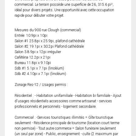
commercial. Le terrain possède une superficie de 26, 315.6 pi²,
idéal pour divers projets. Une opportunité avec cette occupation
rapide pour débuter votre projet.
Mesures du 900 rue Clough (commercial)
Entrée: 10.9pi x 10pi
Salon #1 25.8pi x 25.9pi, plafond cathédrale
Salon #2 19.1pi x 30.2pi Plafond cathédrale
Salon 3 8.9pi x 12pi irrégulier
Cafétéria 12.2pi x 21pi
Bureau 11.8pi x 9.10pi
Sdb #1 5.1pi x 7.1pi (linoléum)
Sdb #2 4.10pi x 7.1pi (linoléum)
Zonage Res-12 / Usages permis :
Résidentiel : - Habitation unifamiliale - Habitation bi familiale - Ajout
d'usages résidentiels accessoires comme artisanat - services
professionnels et personnels - logement secondaire.
Commercial : -Services touristiques illimités = Gîte touristique
seulement - Résidence principale de tourisme (location court terme
non permise) - Tout autre commerce = Salon funéraire seulement
(un seul par zone) - Public, enseignement - culte (2 maximum par