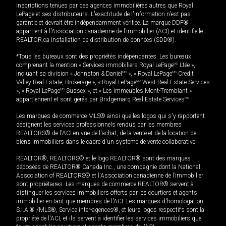
inscriptions tenues par des agences immobilières autres que Royal
LePage et ses distributeurs. L'exactitude de l'information n'est pas
garantie et devrait être indépendamment vérifiée. La marque DDF®
appartient à l'Association canadienne de l’immobilier (ACI) et identifie le
REALTOR.ca Installation de distribution de données (SDD®).
*Tous les bureaux sont des propriétés indépendantes. Les bureaux
comprenant la mention « Services immobiliers Royal LePage
MD
Ltée »,
incluant sa division « Johnston & Daniel
MD
», « Royal LePage
MD
Credit
Valley Real Estate, Brokerage », « Royal LePage
MD
West Real Estate Services
», « Royal LePage
MD
Sussex », et « Les immeubles Mont-Tremblant »
appartiennent et sont gérés par Bridgemarq Real Estate Services
MD
.
Les marques de commerce MLS® ainsi que les logos qui s'y rapportent
désignent les services professionnels rendus par les membres
REALTORS® de l'ACI en vue de l'achat, de la vente et de la location de
biens immobiliers dans le cadre d'un système de vente collaborative.
REALTOR®, REALTORS® et le logo REALTOR® sont des marques
déposées de REALTOR® Canada Inc., une compagnie dont la National
Association of REALTORS® et l'Association canadienne de l’immobilier
sont propriétaires. Les marques de commerce REALTOR® servent à
distinguer les services immobiliers offerts par les courtiers et agents
immobilier en tant que membres de l'ACI. Les marques d'homologation
S.I.A.® /MLS®, Service inter-agences®, et leurs logos respectifs sont la
propriété de l'ACI, et ils servent à identifier les services immobiliers que