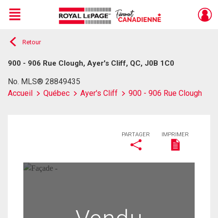
Menu
Retour
Live
En Direct
900 - 906 Rue Clough, Ayer's Cliff, QC, J0B 1C0
No. MLS® 28849435
Accueil
Québec
Ayer's Cliff
900 - 906 Rue Clough
PARTAGER
IMPRIMER