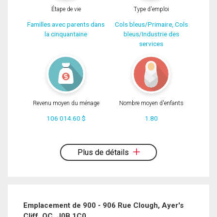
Étape de vie
Type d'emploi
Familles avec parents dans
Cols bleus/Primaire, Cols
la cinquantaine
bleus/Industrie des
services
Revenu moyen du ménage
Nombre moyen d'enfants
106 014.60 $
1.80
En cliquant sur le bouton « soumettre », vous consentez à nos conditions
d'utilisation et vous nous fournissez l'autorisation écrite de communiquer avec
vous.
Plus de détails
Emplacement de 900 - 906 Rue Clough, Ayer's
Cliff, QC, J0B 1C0