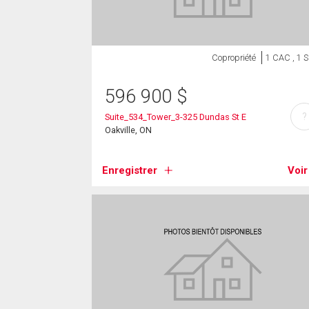
Copropriété
1 CAC , 1 
596 900
$
?
Suite_534_Tower_3-325 Dundas St E
Oakville, ON
Enregistrer
Voir