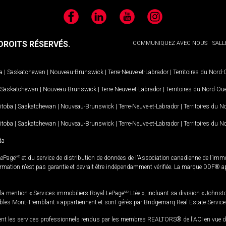
Facebook
LinkedIn
YouTube
Instagram
ROITS RÉSERVÉS.
COMMUNIQUEZ AVEC NOUS
SALL
a
|
Saskatchewan
|
Nouveau-Brunswick
|
Terre-Neuve-et-Labrador
|
Territoires du Nord
Saskatchewan
|
Nouveau-Brunswick
|
Terre-Neuve-et-Labrador
|
Territoires du Nord-Ou
itoba
|
Saskatchewan
|
Nouveau-Brunswick
|
Terre-Neuve-et-Labrador
|
Territoires du 
itoba
|
Saskatchewan
|
Nouveau-Brunswick
|
Terre-Neuve-et-Labrador
|
Territoires du 
da
LePage
MD
et du service de distribution de données de l'Association canadienne de l’im
rmation n'est pas garantie et devrait être indépendamment vérifiée. La marque DDF® appa
la mention « Services immobiliers Royal LePage
MD
Ltée », incluant sa division « Johnst
bles Mont-Tremblant » appartiennent et sont gérés par Bridgemarq Real Estate Servic
 les services professionnels rendus par les membres REALTORS® de l'ACI en vue de l'a