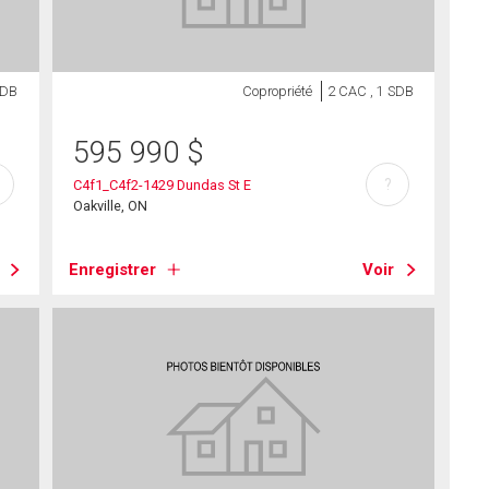
SDB
Copropriété
2 CAC , 1 SDB
595 990
$
?
C4f1_C4f2-1429 Dundas St E
Oakville, ON
Enregistrer
Voir