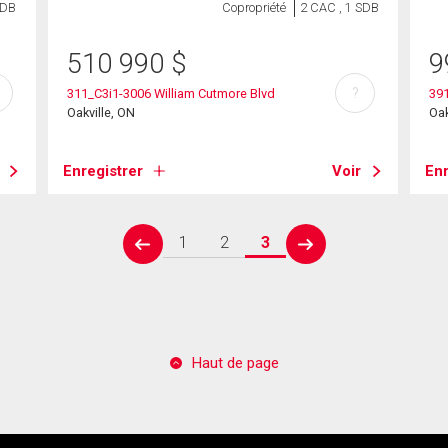
SDB
Copropriété
2 CAC , 1 SDB
510 990
$
9
?
311_C3i1-3006 William Cutmore Blvd
39
Oakville, ON
Oak
Enregistrer
Voir
Enr
1
2
3
prev
next
Haut de page