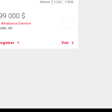
Maison
3 CAC , 3 SDB
99 000
$
?
1 Athabasca Common
ville, ON
egistrer
Voir