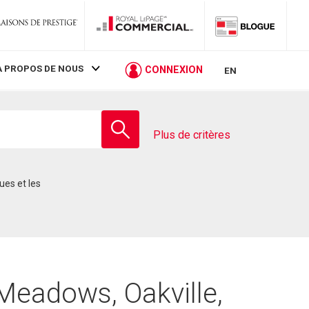
À PROPOS DE NOUS
CONNEXION
EN
Entrez
le
Plus de critères
nom
de
l'école
Meadows, Oakville,