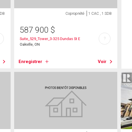
SDB
Copropriété
1 CAC , 1 SDB
587 900
$
?
Suite_529_Tower_3-325 Dundas St E
Oakville, ON
Enregistrer
Voir