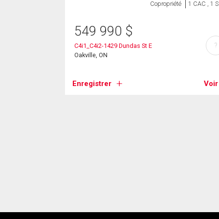
Copropriété
1 CAC , 1 
549 990
$
?
C4i1_C4i2-1429 Dundas St E
Oakville, ON
Enregistrer
Voir