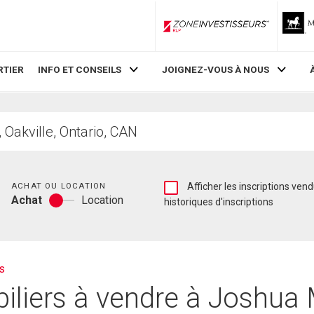
ZoneInvestisseurs RLP
RTIER
INFO ET CONSEILS
JOIGNEZ-VOUS À NOUS
Chambres
Afficher
ACHAT OU LOCATION
Afficher les inscriptions vendues et les
Achat
Location
les
historiques d'inscriptions
Achat
inscriptions
ou
vendues
location
et
les
historiques
s
d'inscriptions
iliers à vendre à Joshua 