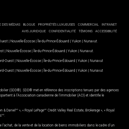
E DES MÉDIAS
BLOGUE
PROPRIÉTÉS LUXUEUSES
COMMERCIAL
INTRANET
AVIS JURIDIQUE
CONFIDENTIALITÉ
TÉMOINS
ACCESSIBILITÉ
-Ouest
|
Nouvelle-Écosse
|
Île-du-Prince-Édouard
|
Yukon
|
Nunavut
.
est
|
Nouvelle-Écosse
|
Île-du-Prince-Édouard
|
Yukon
|
Nunavut
.
Nord-Ouest
|
Nouvelle-Écosse
|
Île-du-Prince-Édouard
|
Yukon
|
Nunavut
Nord-Ouest
|
Nouvelle-Écosse
|
Île-du-Prince-Édouard
|
Yukon
|
Nunavut
mobilier (SDD®). SDD® met en référence des inscriptions tenues par des agences
rtient à l'Association canadienne de l’immobilier (ACI) et identifie le
on & Daniel
MD
», « Royal LePage
MD
Credit Valley Real Estate, Brokerage », « Royal
es
MD
.
chat, de la vente et de la location de biens immobiliers dans le cadre d'un