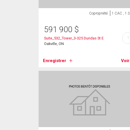
Copropriété
1 CAC , 1 
591 900
$
?
Suite_532_Tower_3-325 Dundas St E
Oakville, ON
Enregistrer
Voir