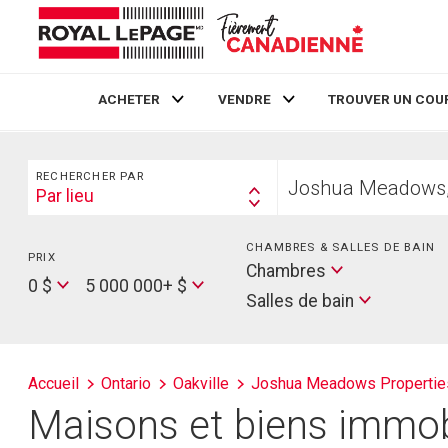
ACHETER
VENDRE
TROUVER UN COU
Live
En Direct
Rechercher
Trouvez
RECHERCHER PAR
votre
Par lieu
Search
foyer
By
CHAMBRES & SALLES DE BAIN
PRIX
Min
Salles
Chambres
Price
Max
0 $
5 000 000+ $
de
Salles de bain
Price
bain
Accueil
Ontario
Oakville
Joshua Meadows Propertie
Maisons et biens immob