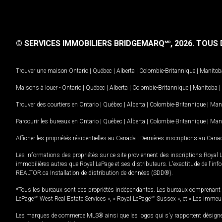
© SERVICES IMMOBILIERS BRIDGEMARQ
, 2026.
TOUS D
MD
Trouver une maison
Ontario
|
Québec
|
Alberta
|
Colombie-Britannique
|
Manitob
Maisons à louer -
Ontario
|
Québec
|
Alberta
|
Colombie-Britannique
|
Manitoba
|
Trouver des courtiers en
Ontario
|
Québec
|
Alberta
|
Colombie-Britannique
|
Man
Parcourir les bureaux en
Ontario
|
Québec
|
Alberta
|
Colombie-Britannique
|
Man
Afficher les propriétés résidentielles au Canada
|
Dernières inscriptions au Cana
Les informations des propriétés sur ce site proviennent des inscriptions Royal 
immobilières autres que Royal LePage et ses distributeurs. L'exactitude de l'info
REALTOR.ca Installation de distribution de données (SDD®).
*Tous les bureaux sont des propriétés indépendantes. Les bureaux comprenant 
LePage
MD
West Real Estate Services », « Royal LePage
MD
Sussex », et « Les immeu
Les marques de commerce MLS® ainsi que les logos qui s'y rapportent désignent