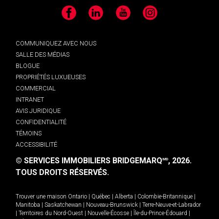
Facebook
LinkedIn
YouTube
Instagram
COMMUNIQUEZ AVEC NOUS
SALLE DES MÉDIAS
BLOGUE
PROPRIÉTÉS LUXUEUSES
COMMERCIAL
INTRANET
AVIS JURIDIQUE
CONFIDENTIALITÉ
TÉMOINS
ACCESSIBILITÉ
© SERVICES IMMOBILIERS BRIDGEMARQ
, 2026.
MD
TOUS DROITS RÉSERVÉS.
Trouver une maison
Ontario
|
Québec
|
Alberta
|
Colombie-Britannique
|
Manitoba
|
Saskatchewan
|
Nouveau-Brunswick
|
Terre-Neuve-et-Labrador
|
Territoires du Nord-Ouest
|
Nouvelle-Écosse
|
Île-du-Prince-Édouard
|