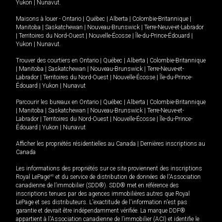
Yukon
|
Nunavut
.
Maisons à louer -
Ontario
|
Québec
|
Alberta
|
Colombie-Britannique
|
Manitoba
|
Saskatchewan
|
Nouveau-Brunswick
|
Terre-Neuve-et-Labrador
|
Territoires du Nord-Ouest
|
Nouvelle-Écosse
|
Île-du-Prince-Édouard
|
Yukon
|
Nunavut
.
Trouver des courtiers en
Ontario
|
Québec
|
Alberta
|
Colombie-Britannique
|
Manitoba
|
Saskatchewan
|
Nouveau-Brunswick
|
Terre-Neuve-et-
Labrador
|
Territoires du Nord-Ouest
|
Nouvelle-Écosse
|
Île-du-Prince-
Édouard
|
Yukon
|
Nunavut
Parcourir les bureaux en
Ontario
|
Québec
|
Alberta
|
Colombie-Britannique
|
Manitoba
|
Saskatchewan
|
Nouveau-Brunswick
|
Terre-Neuve-et-
Labrador
|
Territoires du Nord-Ouest
|
Nouvelle-Écosse
|
Île-du-Prince-
Édouard
|
Yukon
|
Nunavut
Afficher les propriétés résidentielles au Canada
|
Dernières inscriptions au
Canada
Les informations des propriétés sur ce site proviennent des inscriptions
Royal LePage
MD
et du service de distribution de données de l'Association
canadienne de l’immobilier (SDD®). SDD® met en référence des
inscriptions tenues par des agences immobilières autres que Royal
LePage et ses distributeurs. L'exactitude de l'information n'est pas
garantie et devrait être indépendamment vérifiée. La marque DDF®
appartient à l'Association canadienne de l’immobilier (ACI) et identifie le