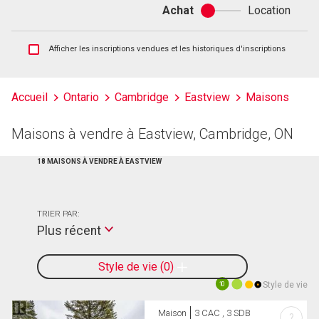
Achat
Location
Achat
ou
location
Afficher
Afficher les inscriptions vendues et les historiques d'inscriptions
les
inscriptions
vendues
Accueil
Ontario
Cambridge
Eastview
Maisons
et
les
historiques
Maisons à vendre à Eastview, Cambridge, ON
d'inscriptions
18 MAISONS À VENDRE À EASTVIEW
TRIER PAR:
Plus récent
Style de vie
0
Style de vie
10
Maison
3 CAC , 3 SDB
?