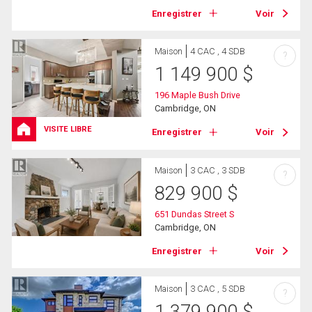
Enregistrer
Voir
Maison
4 CAC , 4 SDB
?
1 149 900
$
196 Maple Bush Drive
Cambridge, ON
VISITE LIBRE
Enregistrer
Voir
Maison
3 CAC , 3 SDB
?
829 900
$
651 Dundas Street S
Cambridge, ON
Enregistrer
Voir
Maison
3 CAC , 5 SDB
?
1 379 900
$