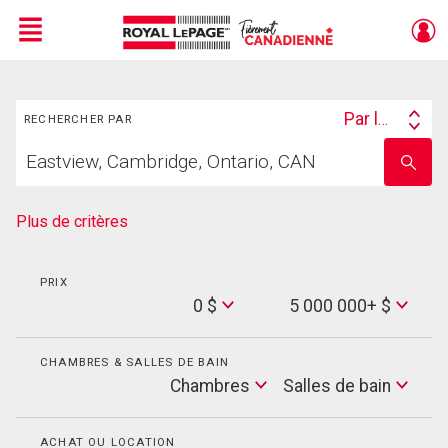
Menu
Rechercher
Live
En Direct
Par lieu
RECHERCHER PAR
Search
Trouvez
By
Entrez
votre
le
foyer
nom
de
Plus de critères
l'école
PRIX
Min
0 $
5 000 000+ $
Price
Max
Price
CHAMBRES & SALLES DE BAIN
Cham
Chambres
Salles de bain
Salles
de
bain
ACHAT OU LOCATION