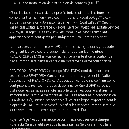
REALTOR.ca Installation de distribution de données (SDD®).
*Tous les bureaux sont des propriétés indépendantes. Les bureaux
comprenant la mention « Services immobiliers Royal LePage
MD
Ltée »,
incluant sa division « Johnston & Daniel
MD
», « Royal LePage
MD
Credit
Valley Real Estate, Brokerage », « Royal LePage
MD
West Real Estate Services
», « Royal LePage
MD
Sussex », et « Les immeubles Mont-Tremblant »
appartiennent et sont gérés par Bridgemarq Real Estate Services
MD
.
Les marques de commerce MLS® ainsi que les logos qui s'y rapportent
désignent les services professionnels rendus par les membres
REALTORS® de l'ACI en vue de l'achat, de la vente et de la location de
biens immobiliers dans le cadre d'un système de vente collaborative.
REALTOR®, REALTORS® et le logo REALTOR® sont des marques
déposées de REALTOR® Canada Inc., une compagnie dont la National
Association of REALTORS® et l'Association canadienne de l’immobilier
sont propriétaires. Les marques de commerce REALTOR® servent à
distinguer les services immobiliers offerts par les courtiers et agents
immobilier en tant que membres de l'ACI. Les marques d'homologation
S.I.A.® /MLS®, Service inter-agences®, et leurs logos respectifs sont la
propriété de l'ACI, et ils servent à identifier les services immobiliers que
fournissent les courtiers et agents membres de l'ACI.
Royal LePage
MD
est une marque de commerce déposée de la Banque
Royale du Canada, utilisée sous licence par les Services immobiliers
MD