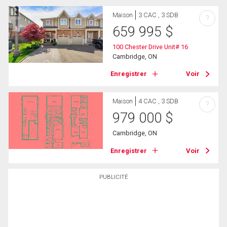
Maison
3 CAC , 3 SDB
?
659 995
$
100 Chester Drive Unit# 16
Cambridge, ON
Enregistrer
Voir
Maison
4 CAC , 3 SDB
?
979 000
$
Cambridge, ON
Enregistrer
Voir
PUBLICITÉ