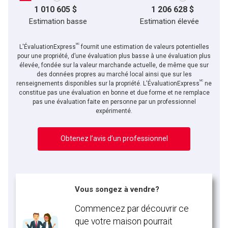
1 010 605 $
1 206 628 $
Estimation basse
Estimation élevée
MC
L'ÉvaluationExpress
fournit une estimation de valeurs potentielles
pour une propriété, d’une évaluation plus basse à une évaluation plus
élevée, fondée sur la valeur marchande actuelle, de même que sur
des données propres au marché local ainsi que sur les
MC
En cliquant sur le bouton « soumettre », vous consentez à nos conditions d'utilisation et
renseignements disponibles sur la propriété. L'ÉvaluationExpress
ne
vous nous fournissez l'autorisation écrite de communiquer avec vous.
constitue pas une évaluation en bonne et due forme et ne remplace
pas une évaluation faite en personne par un professionnel
expérimenté.
Obtenez l’avis d’un professionnel
Vous songez à vendre?
Commencez par découvrir ce
que votre maison pourrait