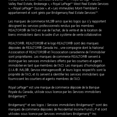
Valley Real Estate, Brokerage », « Royal LePage
MD
West Real Estate Services
», « Royal LePage
MD
Sussex », et « Les immeubles Mont-Tremblant »
appartiennent et sont gérés par Bridgemarq Real Estate Services
MD
.
Les marques de commerce MLS® ainsi que les logos qui s'y rapportent
désignent les services professionnels rendus par les membres
REALTORS® de l'ACI en vue de l'achat, de la vente et de la location de
biens immobiliers dans le cadre d'un système de vente collaborative.
REALTOR®, REALTORS® et le logo REALTOR® sont des marques
déposées de REALTOR® Canada Inc., une compagnie dont la National
Association of REALTORS® et l'Association canadienne de l’immobilier
sont propriétaires. Les marques de commerce REALTOR® servent à
distinguer les services immobiliers offerts par les courtiers et agents
immobilier en tant que membres de l'ACI. Les marques d'homologation
S.I.A.® /MLS®, Service inter-agences®, et leurs logos respectifs sont la
propriété de l'ACI, et ils servent à identifier les services immobiliers que
fournissent les courtiers et agents membres de l'ACI.
Royal LePage
MD
est une marque de commerce déposée de la Banque
Royale du Canada, utilisée sous licence par les Services immobiliers
Bridgemarq
MD
.
Bridgemarq
MD
et ses logos / Services immobiliers Bridgemarq
MD
sont des
marques de commerce déposées de Residential Income Fund L.P. et sont
utilisées sous licence par Services immobiliers Bridgemarq
MD
Inc.