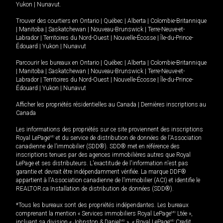
Yukon
|
Nunavut
.
Trouver des courtiers en
Ontario
|
Québec
|
Alberta
|
Colombie-Britannique
|
Manitoba
|
Saskatchewan
|
Nouveau-Brunswick
|
Terre-Neuve-et-
Labrador
|
Territoires du Nord-Ouest
|
Nouvelle-Écosse
|
Île-du-Prince-
Édouard
|
Yukon
|
Nunavut
Parcourir les bureaux en
Ontario
|
Québec
|
Alberta
|
Colombie-Britannique
|
Manitoba
|
Saskatchewan
|
Nouveau-Brunswick
|
Terre-Neuve-et-
Labrador
|
Territoires du Nord-Ouest
|
Nouvelle-Écosse
|
Île-du-Prince-
Édouard
|
Yukon
|
Nunavut
Afficher les propriétés résidentielles au Canada
|
Dernières inscriptions au
Canada
Les informations des propriétés sur ce site proviennent des inscriptions
Royal LePage
MD
et du service de distribution de données de l'Association
canadienne de l’immobilier (SDD®). SDD® met en référence des
inscriptions tenues par des agences immobilières autres que Royal
LePage et ses distributeurs. L'exactitude de l'information n'est pas
garantie et devrait être indépendamment vérifiée. La marque DDF®
appartient à l'Association canadienne de l’immobilier (ACI) et identifie le
REALTOR.ca Installation de distribution de données (SDD®).
*Tous les bureaux sont des propriétés indépendantes. Les bureaux
comprenant la mention « Services immobiliers Royal LePage
MD
Ltée »,
incluant sa division « Johnston & Daniel
MD
», « Royal LePage
MD
Credit