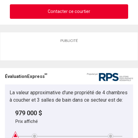
Contacter ce courtier
Demander des infos sur cette inscription
PUBLICITÉ
Prénom
et
Nom
Courriel
MC
ÉvaluationExpress
Téléphone
(Optionnel)
La valeur approximative d'une propriété de 4 chambres
Message
à coucher et 3 salles de bain dans ce secteur est de:
979 000 $
Prix affiché