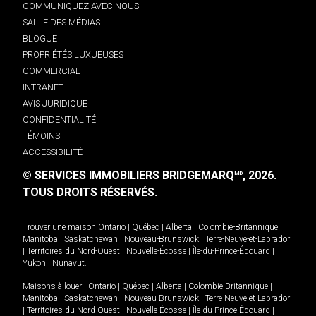
COMMUNIQUEZ AVEC NOUS
SALLE DES MÉDIAS
BLOGUE
PROPRIÉTÉS LUXUEUSES
COMMERCIAL
INTRANET
AVIS JURIDIQUE
CONFIDENTIALITÉ
TÉMOINS
ACCESSIBILITÉ
© SERVICES IMMOBILIERS BRIDGEMARQ
, 2026.
MD
TOUS DROITS RÉSERVÉS.
Trouver une maison
Ontario
|
Québec
|
Alberta
|
Colombie-Britannique
|
Manitoba
|
Saskatchewan
|
Nouveau-Brunswick
|
Terre-Neuve-et-Labrador
|
Territoires du Nord-Ouest
|
Nouvelle-Écosse
|
Île-du-Prince-Édouard
|
Yukon
|
Nunavut
.
Maisons à louer -
Ontario
|
Québec
|
Alberta
|
Colombie-Britannique
|
Manitoba
|
Saskatchewan
|
Nouveau-Brunswick
|
Terre-Neuve-et-Labrador
|
Territoires du Nord-Ouest
|
Nouvelle-Écosse
|
Île-du-Prince-Édouard
|