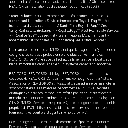
appartient à l'Association canadienne de l’immobilier (ACI) et identifie le
REALTOR.ca Installation de distribution de données (SDD®).
*Tous les bureaux sont des propriétés indépendantes. Les bureaux
comprenant la mention « Services immobiliers Royal LePage
MD
Ltée »,
incluant sa division « Johnston & Daniel
MD
», « Royal LePage
MD
Credit
Valley Real Estate, Brokerage », « Royal LePage
MD
West Real Estate Services
», « Royal LePage
MD
Sussex », et « Les immeubles Mont-Tremblant »
appartiennent et sont gérés par Bridgemarq Real Estate Services
MD
.
Les marques de commerce MLS® ainsi que les logos qui s'y rapportent
désignent les services professionnels rendus par les membres
REALTORS® de l'ACI en vue de l'achat, de la vente et de la location de
biens immobiliers dans le cadre d'un système de vente collaborative.
REALTOR®, REALTORS® et le logo REALTOR® sont des marques
déposées de REALTOR® Canada Inc., une compagnie dont la National
Association of REALTORS® et l'Association canadienne de l’immobilier
sont propriétaires. Les marques de commerce REALTOR® servent à
distinguer les services immobiliers offerts par les courtiers et agents
immobilier en tant que membres de l'ACI. Les marques d'homologation
S.I.A.® /MLS®, Service inter-agences®, et leurs logos respectifs sont la
propriété de l'ACI, et ils servent à identifier les services immobiliers que
fournissent les courtiers et agents membres de l'ACI.
Royal LePage
MD
est une marque de commerce déposée de la Banque
Royale du Canada, utilisée sous licence par les Services immobiliers