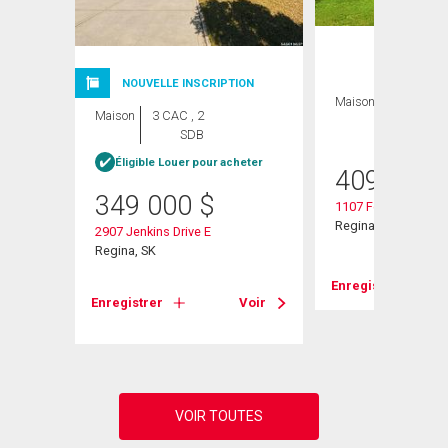
NOUVELLE INSCRIPTION
Maison
4 CAC , 3
Maison
3 CAC , 2
SDB
SDB
heter
Éligible Louer pour acheter
409 900
349 000
$
1107 Ferguson Cre
Regina, SK
2907 Jenkins Drive E
Regina, SK
Enregistrer
Voir
Enregistrer
Voir