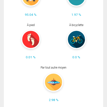
95.04 %
1.97 %
À pied
À bicyclette
0.01 %
0.0 %
Par tout autre moyen
2.98 %