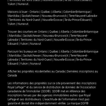
|
Territoires du Nord-Ouest
|
Nouvelle-Écosse
|
Île-du-Prince-Édouard
|
Yukon
|
Nunavut
.
Maisons à louer -
Ontario
|
Québec
|
Alberta
|
Colombie-Britannique
|
Manitoba
|
Saskatchewan
|
Nouveau-Brunswick
|
Terre-Neuve-et-Labrador
|
Territoires du Nord-Ouest
|
Nouvelle-Écosse
|
Île-du-Prince-Édouard
|
Yukon
|
Nunavut
.
Trouver des courtiers en
Ontario
|
Québec
|
Alberta
|
Colombie-Britannique
|
Manitoba
|
Saskatchewan
|
Nouveau-Brunswick
|
Terre-Neuve-et-
Labrador
|
Territoires du Nord-Ouest
|
Nouvelle-Écosse
|
Île-du-Prince-
Édouard
|
Yukon
|
Nunavut
Parcourir les bureaux en
Ontario
|
Québec
|
Alberta
|
Colombie-Britannique
|
Manitoba
|
Saskatchewan
|
Nouveau-Brunswick
|
Terre-Neuve-et-
Labrador
|
Territoires du Nord-Ouest
|
Nouvelle-Écosse
|
Île-du-Prince-
Édouard
|
Yukon
|
Nunavut
Afficher les propriétés résidentielles au Canada
|
Dernières inscriptions au
Canada
Les informations des propriétés sur ce site proviennent des inscriptions
Royal LePage
MD
et du service de distribution de données de l'Association
canadienne de l’immobilier (SDD®). SDD® met en référence des
inscriptions tenues par des agences immobilières autres que Royal
LePage et ses distributeurs. L'exactitude de l'information n'est pas
garantie et devrait être indépendamment vérifiée. La marque DDF®