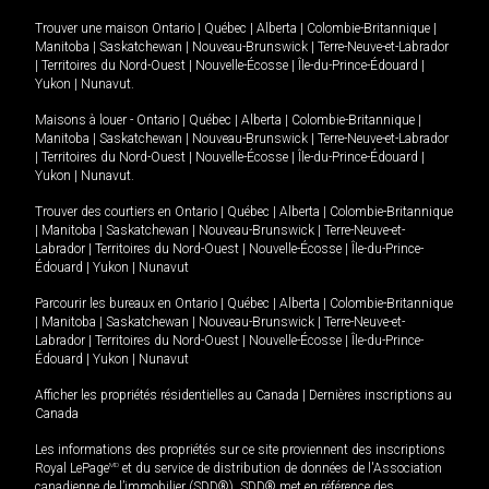
Trouver une maison
Ontario
|
Québec
|
Alberta
|
Colombie-Britannique
|
Manitoba
|
Saskatchewan
|
Nouveau-Brunswick
|
Terre-Neuve-et-Labrador
|
Territoires du Nord-Ouest
|
Nouvelle-Écosse
|
Île-du-Prince-Édouard
|
Yukon
|
Nunavut
.
Maisons à louer -
Ontario
|
Québec
|
Alberta
|
Colombie-Britannique
|
Manitoba
|
Saskatchewan
|
Nouveau-Brunswick
|
Terre-Neuve-et-Labrador
|
Territoires du Nord-Ouest
|
Nouvelle-Écosse
|
Île-du-Prince-Édouard
|
Yukon
|
Nunavut
.
Trouver des courtiers en
Ontario
|
Québec
|
Alberta
|
Colombie-Britannique
|
Manitoba
|
Saskatchewan
|
Nouveau-Brunswick
|
Terre-Neuve-et-
Labrador
|
Territoires du Nord-Ouest
|
Nouvelle-Écosse
|
Île-du-Prince-
Édouard
|
Yukon
|
Nunavut
Parcourir les bureaux en
Ontario
|
Québec
|
Alberta
|
Colombie-Britannique
|
Manitoba
|
Saskatchewan
|
Nouveau-Brunswick
|
Terre-Neuve-et-
Labrador
|
Territoires du Nord-Ouest
|
Nouvelle-Écosse
|
Île-du-Prince-
Édouard
|
Yukon
|
Nunavut
Afficher les propriétés résidentielles au Canada
|
Dernières inscriptions au
Canada
Les informations des propriétés sur ce site proviennent des inscriptions
Royal LePage
MD
et du service de distribution de données de l'Association
canadienne de l’immobilier (SDD®). SDD® met en référence des