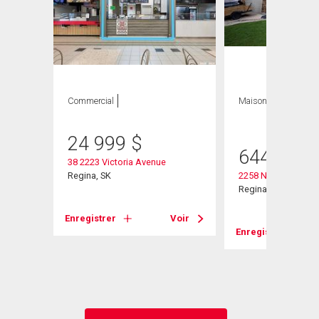
Commercial
Maison
4 CAC , 3
SDB
heter
24 999
$
644 900
38 2223 Victoria Avenue
Regina, SK
2258 Newis Bay E
Regina, SK
Enregistrer
Voir
Enregistrer
Voir