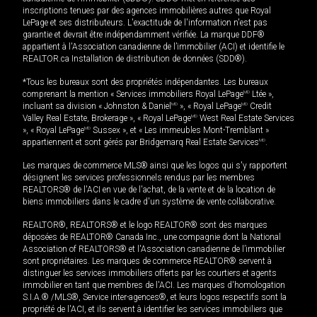
inscriptions tenues par des agences immobilières autres que Royal
LePage et ses distributeurs. L'exactitude de l'information n'est pas
garantie et devrait être indépendamment vérifiée. La marque DDF®
appartient à l'Association canadienne de l’immobilier (ACI) et identifie le
REALTOR.ca Installation de distribution de données (SDD®).
*Tous les bureaux sont des propriétés indépendantes. Les bureaux
comprenant la mention « Services immobiliers Royal LePage
MD
Ltée »,
incluant sa division « Johnston & Daniel
MD
», « Royal LePage
MD
Credit
Valley Real Estate, Brokerage », « Royal LePage
MD
West Real Estate Services
», « Royal LePage
MD
Sussex », et « Les immeubles Mont-Tremblant »
appartiennent et sont gérés par Bridgemarq Real Estate Services
MD
.
Les marques de commerce MLS® ainsi que les logos qui s'y rapportent
désignent les services professionnels rendus par les membres
REALTORS® de l'ACI en vue de l'achat, de la vente et de la location de
biens immobiliers dans le cadre d'un système de vente collaborative.
REALTOR®, REALTORS® et le logo REALTOR® sont des marques
déposées de REALTOR® Canada Inc., une compagnie dont la National
Association of REALTORS® et l'Association canadienne de l’immobilier
sont propriétaires. Les marques de commerce REALTOR® servent à
distinguer les services immobiliers offerts par les courtiers et agents
immobilier en tant que membres de l'ACI. Les marques d'homologation
S.I.A.® /MLS®, Service inter-agences®, et leurs logos respectifs sont la
propriété de l'ACI, et ils servent à identifier les services immobiliers que