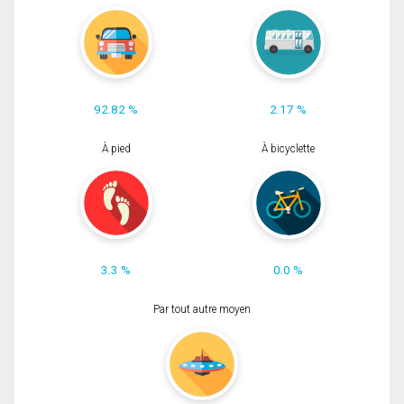
92.82 %
2.17 %
À pied
À bicyclette
3.3 %
0.0 %
Par tout autre moyen