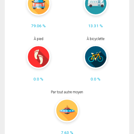
79.06 %
13.31 %
À pied
À bicyclette
0.0 %
0.0 %
Par tout autre moyen
7.63 %