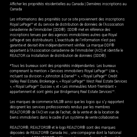
Afficher les propriétés résidentielles au Canada
|
Dernières inscriptions au
Canada
Les informations des propriétés sur ce site proviennent des inscriptions
Royal LePage
MD
et du service de distribution de données de l'Association
canadienne de l’immobilier (SDD®). SDD® met en référence des
inscriptions tenues par des agences immobilières autres que Royal
LePage et ses distributeurs. L'exactitude de l'information n'est pas
garantie et devrait être indépendamment vérifiée. La marque DDF®
appartient à l'Association canadienne de l’immobilier (ACI) et identifie le
REALTOR.ca Installation de distribution de données (SDD®).
*Tous les bureaux sont des propriétés indépendantes. Les bureaux
comprenant la mention « Services immobiliers Royal LePage
MD
Ltée »,
incluant sa division « Johnston & Daniel
MD
», « Royal LePage
MD
Credit
Valley Real Estate, Brokerage », « Royal LePage
MD
West Real Estate Services
», « Royal LePage
MD
Sussex », et « Les immeubles Mont-Tremblant »
appartiennent et sont gérés par Bridgemarq Real Estate Services
MD
.
Les marques de commerce MLS® ainsi que les logos qui s'y rapportent
désignent les services professionnels rendus par les membres
REALTORS® de l'ACI en vue de l'achat, de la vente et de la location de
biens immobiliers dans le cadre d'un système de vente collaborative.
REALTOR®, REALTORS® et le logo REALTOR® sont des marques
déposées de REALTOR® Canada Inc., une compagnie dont la National