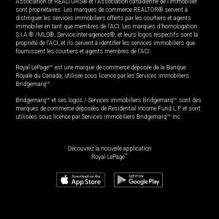
Association of REALTORS® et l'Association canadienne de l’immobilier
sont propriétaires. Les marques de commerce REALTOR® servent à
distinguer les services immobiliers offerts par les courtiers et agents
immobilier en tant que membres de l'ACI. Les marques d'homologation
S.I.A.® /MLS®, Service inter-agences®, et leurs logos respectifs sont la
propriété de l'ACI, et ils servent à identifier les services immobiliers que
fournissent les courtiers et agents membres de l'ACI.
Royal LePage
MD
est une marque de commerce déposée de la Banque
Royale du Canada, utilisée sous licence par les Services immobiliers
Bridgemarq
MD
.
Bridgemarq
MD
et ses logos / Services immobiliers Bridgemarq
MD
sont des
marques de commerce déposées de Residential Income Fund L.P. et sont
utilisées sous licence par Services immobiliers Bridgemarq
MD
Inc.
Découvrez la nouvelle application
MD
Royal LePage