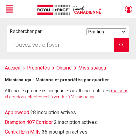
Menu
Live
En Direct
Rechercher par
Search
By
Trouvez
Entrez
votre
le
foyer
nom
de
l'école
Accueil
Propriétés
Ontario
Mississauga
Mississauga - Maisons et propriétés par quartier
Afficher les propriétés par quartier ou afficher toutes les
maisons
et condos actuellement à vendre à Mississauga
Applewood
28 inscription actives
Brampton 407 Corridor
2 inscription actives
Central Erin Mills
36 inscription actives