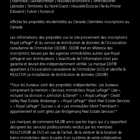
|
Manitoba
|
Saskatchewan
|
Nouveau-Brunswick
|
Terre-Neuve-et-
Labrador
|
Territoires du Nord-Ouest
|
Nouvelle-Écosse
|
Île-du-Prince-
Édouard
|
Yukon
|
Nunavut
Afficher les propriétés résidentielles au Canada
|
Dernières inscriptions au
Canada
Les informations des propriétés sur ce site proviennent des inscriptions
Royal LePage
MD
et du service de distribution de données de l'Association
canadienne de l’immobilier (SDD®). SDD® met en référence des
inscriptions tenues par des agences immobilières autres que Royal
LePage et ses distributeurs. L'exactitude de l'information n'est pas
garantie et devrait être indépendamment vérifiée. La marque DDF®
appartient à l'Association canadienne de l’immobilier (ACI) et identifie le
REALTOR.ca Installation de distribution de données (SDD®).
*Tous les bureaux sont des propriétés indépendantes. Les bureaux
comprenant la mention « Services immobiliers Royal LePage
MD
Ltée »,
incluant sa division « Johnston & Daniel
MD
», « Royal LePage
MD
Credit
Valley Real Estate, Brokerage », « Royal LePage
MD
West Real Estate Services
», « Royal LePage
MD
Sussex », et « Les immeubles Mont-Tremblant »
appartiennent et sont gérés par Bridgemarq Real Estate Services
MD
.
Les marques de commerce MLS® ainsi que les logos qui s'y rapportent
désignent les services professionnels rendus par les membres
REALTORS® de l'ACI en vue de l'achat, de la vente et de la location de
biens immobiliers dans le cadre d'un système de vente collaborative.