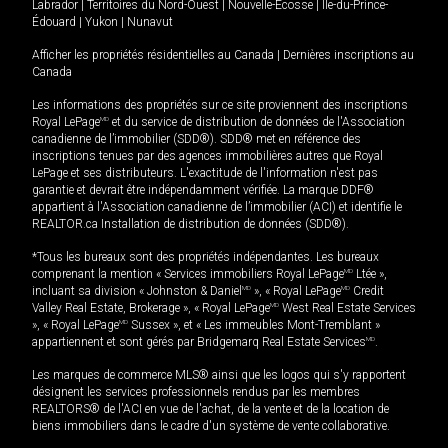
Labrador
|
Territoires du Nord-Ouest
|
Nouvelle-Écosse
|
Île-du-Prince-
Édouard
|
Yukon
|
Nunavut
Afficher les propriétés résidentielles au Canada
|
Dernières inscriptions au
Canada
Les informations des propriétés sur ce site proviennent des inscriptions
Royal LePage
MD
et du service de distribution de données de l'Association
canadienne de l’immobilier (SDD®). SDD® met en référence des
inscriptions tenues par des agences immobilières autres que Royal
LePage et ses distributeurs. L'exactitude de l'information n'est pas
garantie et devrait être indépendamment vérifiée. La marque DDF®
appartient à l'Association canadienne de l’immobilier (ACI) et identifie le
REALTOR.ca Installation de distribution de données (SDD®).
*Tous les bureaux sont des propriétés indépendantes. Les bureaux
comprenant la mention « Services immobiliers Royal LePage
MD
Ltée »,
incluant sa division « Johnston & Daniel
MD
», « Royal LePage
MD
Credit
Valley Real Estate, Brokerage », « Royal LePage
MD
West Real Estate Services
», « Royal LePage
MD
Sussex », et « Les immeubles Mont-Tremblant »
appartiennent et sont gérés par Bridgemarq Real Estate Services
MD
.
Les marques de commerce MLS® ainsi que les logos qui s'y rapportent
désignent les services professionnels rendus par les membres
REALTORS® de l'ACI en vue de l'achat, de la vente et de la location de
biens immobiliers dans le cadre d'un système de vente collaborative.