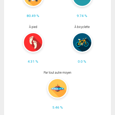
80.49 %
9.74 %
À pied
À bicyclette
4.31 %
0.0 %
Par tout autre moyen
5.46 %