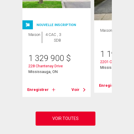
NOUVELLE INSCRIPTION
Maison
4 CAC , 2
Maison
4 CAC , 3
SDB
SDB
1 199 00
1 329 900
$
2201 Cliff Road
228 Chantenay Drive
Mississauga, ON
Mississauga, ON
Voir
Enregistrer
Enregistrer
Voir