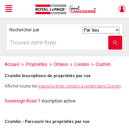
Menu
Live
En Direct
Rechercher par
Search
By
Trouvez
Entrez
votre
le
foyer
nom
de
l'école
Accueil
Propriétés
Ontario
London
Crumlin
Crumlin Inscriptions de propriétés par rue
Afficher toutes les
maisons et les condos à vendre dans Crumlin
Sovereign Road
1 inscription active
Crumlin - Parcourir les propriétés par rue