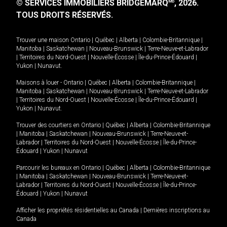
© SERVICES IMMOBILIERS BRIDGEMARQ
, 2026.
MD
TOUS DROITS RÉSERVÉS.
Trouver une maison
Ontario
|
Québec
|
Alberta
|
Colombie-Britannique
|
Manitoba
|
Saskatchewan
|
Nouveau-Brunswick
|
Terre-Neuve-et-Labrador
|
Territoires du Nord-Ouest
|
Nouvelle-Écosse
|
Île-du-Prince-Édouard
|
Yukon
|
Nunavut
.
Maisons à louer -
Ontario
|
Québec
|
Alberta
|
Colombie-Britannique
|
Manitoba
|
Saskatchewan
|
Nouveau-Brunswick
|
Terre-Neuve-et-Labrador
|
Territoires du Nord-Ouest
|
Nouvelle-Écosse
|
Île-du-Prince-Édouard
|
Yukon
|
Nunavut
.
Trouver des courtiers en
Ontario
|
Québec
|
Alberta
|
Colombie-Britannique
|
Manitoba
|
Saskatchewan
|
Nouveau-Brunswick
|
Terre-Neuve-et-
Labrador
|
Territoires du Nord-Ouest
|
Nouvelle-Écosse
|
Île-du-Prince-
Édouard
|
Yukon
|
Nunavut
Parcourir les bureaux en
Ontario
|
Québec
|
Alberta
|
Colombie-Britannique
|
Manitoba
|
Saskatchewan
|
Nouveau-Brunswick
|
Terre-Neuve-et-
Labrador
|
Territoires du Nord-Ouest
|
Nouvelle-Écosse
|
Île-du-Prince-
Édouard
|
Yukon
|
Nunavut
Afficher les propriétés résidentielles au Canada
|
Dernières inscriptions au
Canada