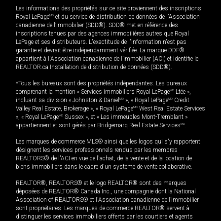
Les informations des propriétés sur ce site proviennent des inscriptions
Royal LePage
MD
et du service de distribution de données de l'Association
canadienne de l’immobilier (SDD®). SDD® met en référence des
inscriptions tenues par des agences immobilières autres que Royal
LePage et ses distributeurs. L'exactitude de l'information n'est pas
garantie et devrait être indépendamment vérifiée. La marque DDF®
appartient à l'Association canadienne de l’immobilier (ACI) et identifie le
REALTOR.ca Installation de distribution de données (SDD®).
*Tous les bureaux sont des propriétés indépendantes. Les bureaux
comprenant la mention « Services immobiliers Royal LePage
MD
Ltée »,
incluant sa division « Johnston & Daniel
MD
», « Royal LePage
MD
Credit
Valley Real Estate, Brokerage », « Royal LePage
MD
West Real Estate Services
», « Royal LePage
MD
Sussex », et « Les immeubles Mont-Tremblant »
appartiennent et sont gérés par Bridgemarq Real Estate Services
MD
.
Les marques de commerce MLS® ainsi que les logos qui s'y rapportent
désignent les services professionnels rendus par les membres
REALTORS® de l'ACI en vue de l'achat, de la vente et de la location de
biens immobiliers dans le cadre d'un système de vente collaborative.
REALTOR®, REALTORS® et le logo REALTOR® sont des marques
déposées de REALTOR® Canada Inc., une compagnie dont la National
Association of REALTORS® et l'Association canadienne de l’immobilier
sont propriétaires. Les marques de commerce REALTOR® servent à
distinguer les services immobiliers offerts par les courtiers et agents