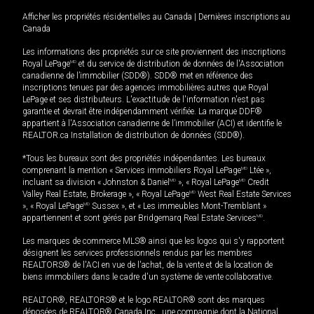
Afficher les propriétés résidentielles au Canada
|
Dernières inscriptions au
Canada
Les informations des propriétés sur ce site proviennent des inscriptions
Royal LePage
MD
et du service de distribution de données de l'Association
canadienne de l’immobilier (SDD®). SDD® met en référence des
inscriptions tenues par des agences immobilières autres que Royal
LePage et ses distributeurs. L'exactitude de l'information n'est pas
garantie et devrait être indépendamment vérifiée. La marque DDF®
appartient à l'Association canadienne de l’immobilier (ACI) et identifie le
REALTOR.ca Installation de distribution de données (SDD®).
*Tous les bureaux sont des propriétés indépendantes. Les bureaux
comprenant la mention « Services immobiliers Royal LePage
MD
Ltée »,
incluant sa division « Johnston & Daniel
MD
», « Royal LePage
MD
Credit
Valley Real Estate, Brokerage », « Royal LePage
MD
West Real Estate Services
», « Royal LePage
MD
Sussex », et « Les immeubles Mont-Tremblant »
appartiennent et sont gérés par Bridgemarq Real Estate Services
MD
.
Les marques de commerce MLS® ainsi que les logos qui s'y rapportent
désignent les services professionnels rendus par les membres
REALTORS® de l'ACI en vue de l'achat, de la vente et de la location de
biens immobiliers dans le cadre d'un système de vente collaborative.
REALTOR®, REALTORS® et le logo REALTOR® sont des marques
déposées de REALTOR® Canada Inc., une compagnie dont la National