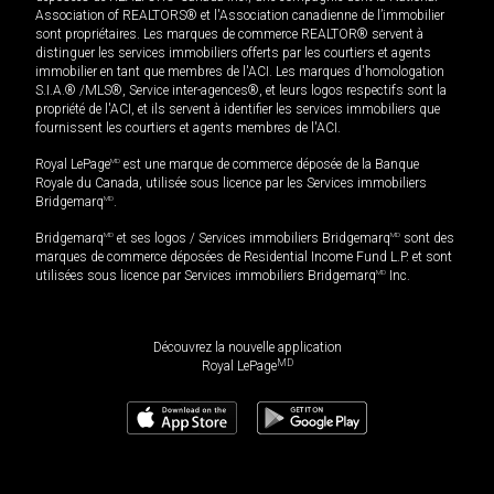
Association of REALTORS® et l'Association canadienne de l’immobilier
sont propriétaires. Les marques de commerce REALTOR® servent à
distinguer les services immobiliers offerts par les courtiers et agents
immobilier en tant que membres de l'ACI. Les marques d'homologation
S.I.A.® /MLS®, Service inter-agences®, et leurs logos respectifs sont la
propriété de l'ACI, et ils servent à identifier les services immobiliers que
fournissent les courtiers et agents membres de l'ACI.
Royal LePage
MD
est une marque de commerce déposée de la Banque
Royale du Canada, utilisée sous licence par les Services immobiliers
Bridgemarq
MD
.
Bridgemarq
MD
et ses logos / Services immobiliers Bridgemarq
MD
sont des
marques de commerce déposées de Residential Income Fund L.P. et sont
utilisées sous licence par Services immobiliers Bridgemarq
MD
Inc.
Découvrez la nouvelle application
MD
Royal LePage