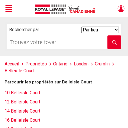
Menu
Live
En Direct
Rechercher par
Search
By
Trouvez
Entrez
votre
le
foyer
nom
de
l'école
Accueil
Propriétés
Ontario
London
Crumlin
Belleisle Court
Parcourir les propriétés sur Belleisle Court
10 Belleisle Court
12 Belleisle Court
14 Belleisle Court
16 Belleisle Court