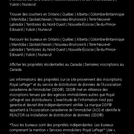
Yukon
|
Nunavut
.
Trouver des courtiers en
Ontario
|
Québec
|
Alberta
|
Colombie-Britannique
|
Manitoba
|
Saskatchewan
|
Nouveau-Brunswick
|
Terre-Neuve-et-
Labrador
|
Territoires du Nord-Ouest
|
Nouvelle-Écosse
|
Île-du-Prince-
Édouard
|
Yukon
|
Nunavut
Parcourir les bureaux en
Ontario
|
Québec
|
Alberta
|
Colombie-Britannique
|
Manitoba
|
Saskatchewan
|
Nouveau-Brunswick
|
Terre-Neuve-et-
Labrador
|
Territoires du Nord-Ouest
|
Nouvelle-Écosse
|
Île-du-Prince-
Édouard
|
Yukon
|
Nunavut
Afficher les propriétés résidentielles au Canada
|
Dernières inscriptions au
Canada
Les informations des propriétés sur ce site proviennent des inscriptions
Royal LePage
MD
et du service de distribution de données de l'Association
canadienne de l’immobilier (SDD®). SDD® met en référence des
inscriptions tenues par des agences immobilières autres que Royal
LePage et ses distributeurs. L'exactitude de l'information n'est pas
garantie et devrait être indépendamment vérifiée. La marque DDF®
appartient à l'Association canadienne de l’immobilier (ACI) et identifie le
REALTOR.ca Installation de distribution de données (SDD®).
*Tous les bureaux sont des propriétés indépendantes. Les bureaux
comprenant la mention « Services immobiliers Royal LePage
MD
Ltée »,