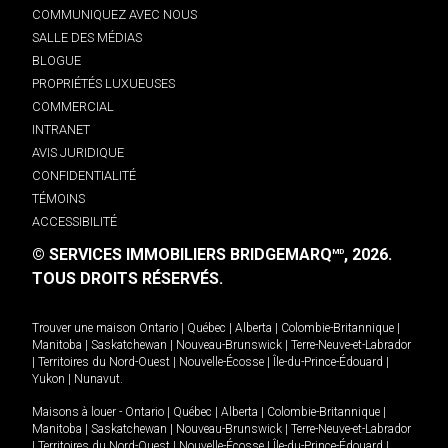
COMMUNIQUEZ AVEC NOUS
SALLE DES MÉDIAS
BLOGUE
PROPRIÉTÉS LUXUEUSES
COMMERCIAL
INTRANET
AVIS JURIDIQUE
CONFIDENTIALITÉ
TÉMOINS
ACCESSIBILITÉ
© SERVICES IMMOBILIERS BRIDGEMARQ
, 2026.
MD
TOUS DROITS RÉSERVÉS.
Trouver une maison
Ontario
|
Québec
|
Alberta
|
Colombie-Britannique
|
Manitoba
|
Saskatchewan
|
Nouveau-Brunswick
|
Terre-Neuve-et-Labrador
|
Territoires du Nord-Ouest
|
Nouvelle-Écosse
|
Île-du-Prince-Édouard
|
Yukon
|
Nunavut
.
Maisons à louer -
Ontario
|
Québec
|
Alberta
|
Colombie-Britannique
|
Manitoba
|
Saskatchewan
|
Nouveau-Brunswick
|
Terre-Neuve-et-Labrador
|
Territoires du Nord-Ouest
|
Nouvelle-Écosse
|
Île-du-Prince-Édouard
|