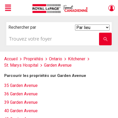
Menu
Live
En Direct
Rechercher par
Search
By
Trouvez
Entrez
votre
le
foyer
nom
de
l'école
Accueil
Propriétés
Ontario
Kitchener
St. Marys Hospital
Garden Avenue
Parcourir les propriétés sur Garden Avenue
35 Garden Avenue
36 Garden Avenue
39 Garden Avenue
40 Garden Avenue