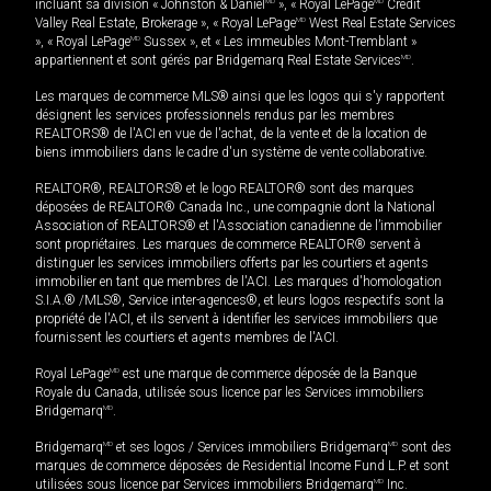
incluant sa division « Johnston & Daniel
MD
», « Royal LePage
MD
Credit
Valley Real Estate, Brokerage », « Royal LePage
MD
West Real Estate Services
», « Royal LePage
MD
Sussex », et « Les immeubles Mont-Tremblant »
appartiennent et sont gérés par Bridgemarq Real Estate Services
MD
.
Les marques de commerce MLS® ainsi que les logos qui s'y rapportent
désignent les services professionnels rendus par les membres
REALTORS® de l'ACI en vue de l'achat, de la vente et de la location de
biens immobiliers dans le cadre d'un système de vente collaborative.
REALTOR®, REALTORS® et le logo REALTOR® sont des marques
déposées de REALTOR® Canada Inc., une compagnie dont la National
Association of REALTORS® et l'Association canadienne de l’immobilier
sont propriétaires. Les marques de commerce REALTOR® servent à
distinguer les services immobiliers offerts par les courtiers et agents
immobilier en tant que membres de l'ACI. Les marques d'homologation
S.I.A.® /MLS®, Service inter-agences®, et leurs logos respectifs sont la
propriété de l'ACI, et ils servent à identifier les services immobiliers que
fournissent les courtiers et agents membres de l'ACI.
Royal LePage
MD
est une marque de commerce déposée de la Banque
Royale du Canada, utilisée sous licence par les Services immobiliers
Bridgemarq
MD
.
Bridgemarq
MD
et ses logos / Services immobiliers Bridgemarq
MD
sont des
marques de commerce déposées de Residential Income Fund L.P. et sont
utilisées sous licence par Services immobiliers Bridgemarq
MD
Inc.