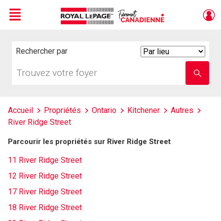
Menu
Live
En Direct
Rechercher par
Search
By
Trouvez
Entrez
votre
le
foyer
nom
de
l'école
Accueil
Propriétés
Ontario
Kitchener
Autres
River Ridge Street
Parcourir les propriétés sur River Ridge Street
11 River Ridge Street
12 River Ridge Street
17 River Ridge Street
18 River Ridge Street