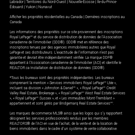
Labrador
|
Territoires du Nord-Ouest
|
Nouvelle-Écosse
|
Île-du-Prince-
Édouard
|
Yukon
|
Nunavut
Afficher les propriétés résidentielles au Canada
|
Dernières inscriptions au
Canada
Les informations des propriétés sur ce site proviennent des inscriptions
Royal LePage
MD
et du service de distribution de données de l'Association
canadienne de l’immobilier (SDD®). SDD® met en référence des
inscriptions tenues par des agences immobilières autres que Royal
LePage et ses distributeurs. L'exactitude de l'information n'est pas
garantie et devrait être indépendamment vérifiée. La marque DDF®
appartient à l'Association canadienne de l’immobilier (ACI) et identifie le
REALTOR.ca Installation de distribution de données (SDD®).
*Tous les bureaux sont des propriétés indépendantes. Les bureaux
comprenant la mention « Services immobiliers Royal LePage
MD
Ltée »,
incluant sa division « Johnston & Daniel
MD
», « Royal LePage
MD
Credit
Valley Real Estate, Brokerage », « Royal LePage
MD
West Real Estate Services
», « Royal LePage
MD
Sussex », et « Les immeubles Mont-Tremblant »
appartiennent et sont gérés par Bridgemarq Real Estate Services
MD
.
Les marques de commerce MLS® ainsi que les logos qui s'y rapportent
désignent les services professionnels rendus par les membres
REALTORS® de l'ACI en vue de l'achat, de la vente et de la location de
biens immobiliers dans le cadre d'un système de vente collaborative.