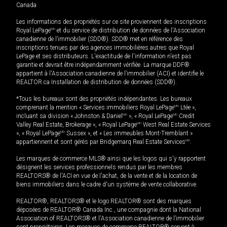
Canada
Les informations des propriétés sur ce site proviennent des inscriptions
Royal LePage
MD
et du service de distribution de données de l'Association
canadienne de l’immobilier (SDD®). SDD® met en référence des
inscriptions tenues par des agences immobilières autres que Royal
LePage et ses distributeurs. L'exactitude de l'information n'est pas
garantie et devrait être indépendamment vérifiée. La marque DDF®
appartient à l'Association canadienne de l’immobilier (ACI) et identifie le
REALTOR.ca Installation de distribution de données (SDD®).
*Tous les bureaux sont des propriétés indépendantes. Les bureaux
comprenant la mention « Services immobiliers Royal LePage
MD
Ltée »,
incluant sa division « Johnston & Daniel
MD
», « Royal LePage
MD
Credit
Valley Real Estate, Brokerage », « Royal LePage
MD
West Real Estate Services
», « Royal LePage
MD
Sussex », et « Les immeubles Mont-Tremblant »
appartiennent et sont gérés par Bridgemarq Real Estate Services
MD
.
Les marques de commerce MLS® ainsi que les logos qui s'y rapportent
désignent les services professionnels rendus par les membres
REALTORS® de l'ACI en vue de l'achat, de la vente et de la location de
biens immobiliers dans le cadre d'un système de vente collaborative.
REALTOR®, REALTORS® et le logo REALTOR® sont des marques
déposées de REALTOR® Canada Inc., une compagnie dont la National
Association of REALTORS® et l'Association canadienne de l’immobilier
sont propriétaires. Les marques de commerce REALTOR® servent à