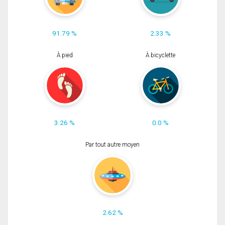
91.79 %
2.33 %
À pied
À bicyclette
3.26 %
0.0 %
Par tout autre moyen
2.62 %