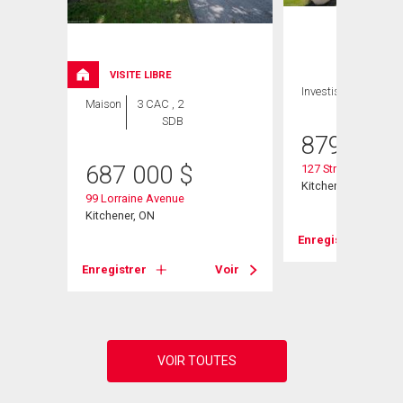
VISITE LIBRE
Investissement
Maison
3 CAC , 2
SDB
879 900
687 000
$
127 Strathcona Cre
Kitchener, ON
99 Lorraine Avenue
Kitchener, ON
Enregistrer
Voir
Enregistrer
Voir