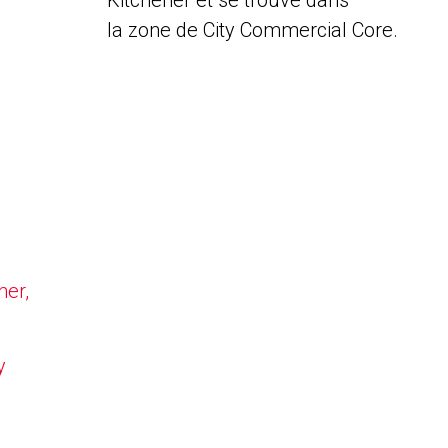
Kitchener et se trouve dans
la zone de City Commercial Core.
ner,
y