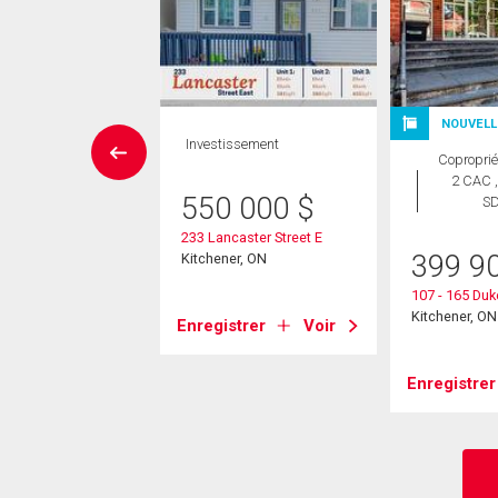
NOUVELL
ropriété
Investissement
Coproprié
 CAC , 2
2 CAC ,
SDB
550 000
$
S
233 Lancaster Street E
9 000
$
399 9
Kitchener, ON
60 Frederick Street
107 - 165 Duk
er, ON
Kitchener, ON
Enregistrer
Voir
strer
Voir
Enregistrer