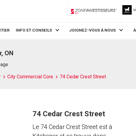
ZoneInvestisseurs RLP
TIER
INFO ET CONSEILS
JOIGNEZ-VOUS À NOUS
À
r, ON
Page
r
City Commercial Core
74 Cedar Crest Street
74 Cedar Crest Street
Le 74 Cedar Crest Street est à