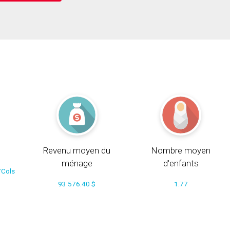
Revenu moyen du
Nombre moyen
ménage
d'enfants
/Cols
93 576.40 $
1.77