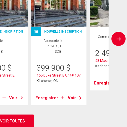
E INSCRIPTION
NOUVELLE INSCRIPTION
Commercial
té
Copropriété
 1
2 CAC , 1
2 499 00
DB
SDB
58 Madison Avenu
00
$
399 900
$
Kitchener, ON
e Street E
165 Duke Street E Unit# 107
Kitchener, ON
Enregistrer
Voir
Enregistrer
Voir