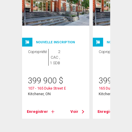
NOUVELLE INSCRIPTION
NOUVELLE INSC
Copropriété
2
Copropriété
2
CAC ,
CAC ,
1 SDB
1 SDB
399 900
$
399 900
107 - 165 Duke Street E
165 Duke Street E U
Kitchener, ON
Kitchener, ON
Voir
Enregistrer
Voir
Enregistrer