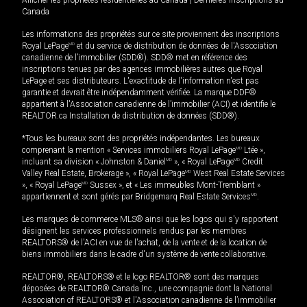
Afficher les propriétés résidentielles au Canada
|
Dernières inscriptions au
Canada
Les informations des propriétés sur ce site proviennent des inscriptions
Royal LePage
MD
et du service de distribution de données de l'Association
canadienne de l’immobilier (SDD®). SDD® met en référence des
inscriptions tenues par des agences immobilières autres que Royal
LePage et ses distributeurs. L'exactitude de l'information n'est pas
garantie et devrait être indépendamment vérifiée. La marque DDF®
appartient à l'Association canadienne de l’immobilier (ACI) et identifie le
REALTOR.ca Installation de distribution de données (SDD®).
*Tous les bureaux sont des propriétés indépendantes. Les bureaux
comprenant la mention « Services immobiliers Royal LePage
MD
Ltée »,
incluant sa division « Johnston & Daniel
MD
», « Royal LePage
MD
Credit
Valley Real Estate, Brokerage », « Royal LePage
MD
West Real Estate Services
», « Royal LePage
MD
Sussex », et « Les immeubles Mont-Tremblant »
appartiennent et sont gérés par Bridgemarq Real Estate Services
MD
.
Les marques de commerce MLS® ainsi que les logos qui s'y rapportent
désignent les services professionnels rendus par les membres
REALTORS® de l'ACI en vue de l'achat, de la vente et de la location de
biens immobiliers dans le cadre d'un système de vente collaborative.
REALTOR®, REALTORS® et le logo REALTOR® sont des marques
déposées de REALTOR® Canada Inc., une compagnie dont la National
Association of REALTORS® et l'Association canadienne de l’immobilier