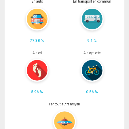
En auto
En transport en commun
77.38 %
9.1 %
À pied
À bicyclette
5.96 %
0.56 %
Par tout autre moyen