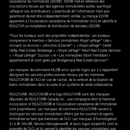
canadienne de l’immobilier (SDD®). SDD® met en référence des
inscriptions tenues par des agences immobilières autres que Royal
LePage et ses distributeurs. L'exactitude de l'information n'est pas
garantie et devrait être indépendamment vérifiée. La marque DDF®
appartient à l'Association canadienne de l’immobilier (ACI) et identifie le
REALTOR.ca Installation de distribution de données (SDD®).
*Tous les bureaux sont des propriétés indépendantes. Les bureaux
comprenant la mention « Services immobiliers Royal LePage
MD
Ltée »,
incluant sa division « Johnston & Daniel
MD
», « Royal LePage
MD
Credit
Valley Real Estate, Brokerage », « Royal LePage
MD
West Real Estate Services
», « Royal LePage
MD
Sussex », et « Les immeubles Mont-Tremblant »
appartiennent et sont gérés par Bridgemarq Real Estate Services
MD
.
Les marques de commerce MLS® ainsi que les logos qui s'y rapportent
désignent les services professionnels rendus par les membres
REALTORS® de l'ACI en vue de l'achat, de la vente et de la location de
biens immobiliers dans le cadre d'un système de vente collaborative.
REALTOR®, REALTORS® et le logo REALTOR® sont des marques
déposées de REALTOR® Canada Inc., une compagnie dont la National
Association of REALTORS® et l'Association canadienne de l’immobilier
sont propriétaires. Les marques de commerce REALTOR® servent à
distinguer les services immobiliers offerts par les courtiers et agents
immobilier en tant que membres de l'ACI. Les marques d'homologation
S.I.A.® /MLS®, Service inter-agences®, et leurs logos respectifs sont la
propriété de l'ACI, et ils servent à identifier les services immobiliers que