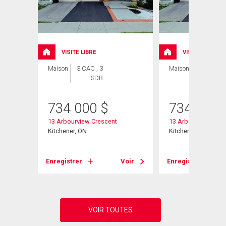
VISITE LIBRE
VISITE LIBRE
Maison
3 CAC , 3
Maison
3 CAC , 3
SDB
SDB
734 000
$
734 000
13 Arbourview Crescent
13 Arbourview Cres
Kitchener, ON
Kitchener, ON
Voir
Enregistrer
Voir
Enregistrer