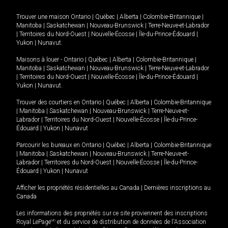
Trouver une maison
Ontario
|
Québec
|
Alberta
|
Colombie-Britannique
|
Manitoba
|
Saskatchewan
|
Nouveau-Brunswick
|
Terre-Neuve-et-Labrador
|
Territoires du Nord-Ouest
|
Nouvelle-Écosse
|
Île-du-Prince-Édouard
|
Yukon
|
Nunavut
.
Maisons à louer -
Ontario
|
Québec
|
Alberta
|
Colombie-Britannique
|
Manitoba
|
Saskatchewan
|
Nouveau-Brunswick
|
Terre-Neuve-et-Labrador
|
Territoires du Nord-Ouest
|
Nouvelle-Écosse
|
Île-du-Prince-Édouard
|
Yukon
|
Nunavut
.
Trouver des courtiers en
Ontario
|
Québec
|
Alberta
|
Colombie-Britannique
|
Manitoba
|
Saskatchewan
|
Nouveau-Brunswick
|
Terre-Neuve-et-
Labrador
|
Territoires du Nord-Ouest
|
Nouvelle-Écosse
|
Île-du-Prince-
Édouard
|
Yukon
|
Nunavut
Parcourir les bureaux en
Ontario
|
Québec
|
Alberta
|
Colombie-Britannique
|
Manitoba
|
Saskatchewan
|
Nouveau-Brunswick
|
Terre-Neuve-et-
Labrador
|
Territoires du Nord-Ouest
|
Nouvelle-Écosse
|
Île-du-Prince-
Édouard
|
Yukon
|
Nunavut
Afficher les propriétés résidentielles au Canada
|
Dernières inscriptions au
Canada
Les informations des propriétés sur ce site proviennent des inscriptions
Royal LePage
MD
et du service de distribution de données de l'Association