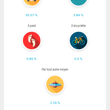
93.07 %
3.84 %
À pied
À bicyclette
0.85 %
0.0 %
Par tout autre moyen
2.24 %