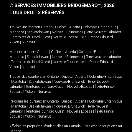
© SERVICES IMMOBILIERS BRIDGEMARQ
, 2026.
MD
TOUS DROITS RÉSERVÉS.
Trouver une maison
Ontario
|
Québec
|
Alberta
|
Colombie-Britannique
|
Manitoba
|
Saskatchewan
|
Nouveau-Brunswick
|
Terre-Neuve-et-Labrador
|
Territoires du Nord-Ouest
|
Nouvelle-Écosse
|
Île-du-Prince-Édouard
|
Yukon
|
Nunavut
.
Maisons à louer -
Ontario
|
Québec
|
Alberta
|
Colombie-Britannique
|
Manitoba
|
Saskatchewan
|
Nouveau-Brunswick
|
Terre-Neuve-et-Labrador
|
Territoires du Nord-Ouest
|
Nouvelle-Écosse
|
Île-du-Prince-Édouard
|
Yukon
|
Nunavut
.
Trouver des courtiers en
Ontario
|
Québec
|
Alberta
|
Colombie-Britannique
|
Manitoba
|
Saskatchewan
|
Nouveau-Brunswick
|
Terre-Neuve-et-
Labrador
|
Territoires du Nord-Ouest
|
Nouvelle-Écosse
|
Île-du-Prince-
Édouard
|
Yukon
|
Nunavut
Parcourir les bureaux en
Ontario
|
Québec
|
Alberta
|
Colombie-Britannique
|
Manitoba
|
Saskatchewan
|
Nouveau-Brunswick
|
Terre-Neuve-et-
Labrador
|
Territoires du Nord-Ouest
|
Nouvelle-Écosse
|
Île-du-Prince-
Édouard
|
Yukon
|
Nunavut
Afficher les propriétés résidentielles au Canada
|
Dernières inscriptions au
Canada