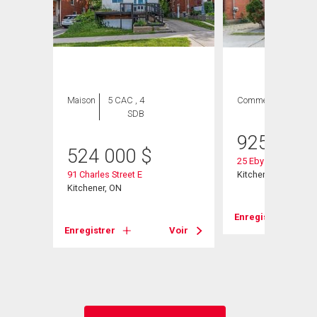
Maison
5 CAC , 4
Commercial
SDB
925 111
524 000
$
25 Eby Street S
91 Charles Street E
Kitchener, ON
15
Kitchener, ON
Enregistrer
Enregistrer
Voir
Voir