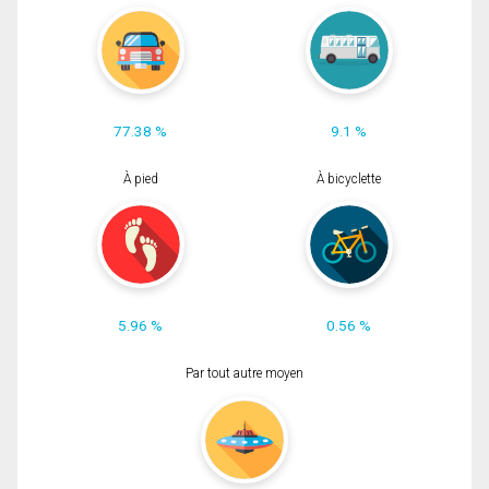
77.38 %
9.1 %
À pied
À bicyclette
5.96 %
0.56 %
Par tout autre moyen