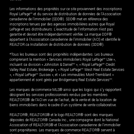
Les informations des propriétés sur ce site proviennent des inscriptions
Royal LePage
MD
et du service de distribution de données de l'Association
canadienne de l’immobilier (SDD®). SDD® met en référence des
inscriptions tenues par des agences immobilières autres que Royal
LePage et ses distributeurs. L'exactitude de l'information n'est pas
garantie et devrait être indépendamment vérifiée. La marque DDF®
appartient à l'Association canadienne de l’immobilier (ACI) et identifie le
REALTOR.ca Installation de distribution de données (SDD®).
*Tous les bureaux sont des propriétés indépendantes. Les bureaux
comprenant la mention « Services immobiliers Royal LePage
MD
Ltée »,
incluant sa division « Johnston & Daniel
MD
», « Royal LePage
MD
Credit
Valley Real Estate, Brokerage », « Royal LePage
MD
West Real Estate Services
», « Royal LePage
MD
Sussex », et « Les immeubles Mont-Tremblant »
appartiennent et sont gérés par Bridgemarq Real Estate Services
MD
.
Les marques de commerce MLS® ainsi que les logos qui s'y rapportent
désignent les services professionnels rendus par les membres
REALTORS® de l'ACI en vue de l'achat, de la vente et de la location de
biens immobiliers dans le cadre d'un système de vente collaborative.
REALTOR®, REALTORS® et le logo REALTOR® sont des marques
déposées de REALTOR® Canada Inc., une compagnie dont la National
Association of REALTORS® et l'Association canadienne de l’immobilier
sont propriétaires. Les marques de commerce REALTOR® servent à