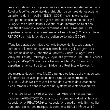
Les informations des propriétés sur ce site proviennent des inscriptions
Royal LePage
MD
et du service de distribution de données de l'Association
canadienne de l’immobilier (SDD®). SDD® met en référence des
inscriptions tenues par des agences immobilières autres que Royal
LePage et ses distributeurs. L'exactitude de l'information n'est pas
garantie et devrait être indépendamment vérifiée. La marque DDF®
appartient à l'Association canadienne de l’immobilier (ACI) et identifie le
REALTOR.ca Installation de distribution de données (SDD®).
*Tous les bureaux sont des propriétés indépendantes. Les bureaux
comprenant la mention « Services immobiliers Royal LePage
MD
Ltée »,
incluant sa division « Johnston & Daniel
MD
», « Royal LePage
MD
Credit
Valley Real Estate, Brokerage », « Royal LePage
MD
West Real Estate Services
», « Royal LePage
MD
Sussex », et « Les immeubles Mont-Tremblant »
appartiennent et sont gérés par Bridgemarq Real Estate Services
MD
.
Les marques de commerce MLS® ainsi que les logos qui s'y rapportent
désignent les services professionnels rendus par les membres
REALTORS® de l'ACI en vue de l'achat, de la vente et de la location de
biens immobiliers dans le cadre d'un système de vente collaborative.
REALTOR®, REALTORS® et le logo REALTOR® sont des marques
déposées de REALTOR® Canada Inc., une compagnie dont la National
Association of REALTORS® et l'Association canadienne de l’immobilier
sont propriétaires. Les marques de commerce REALTOR® servent à