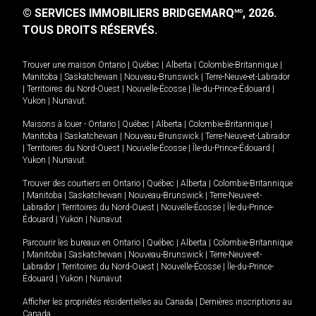
© SERVICES IMMOBILIERS BRIDGEMARQ
, 2026.
MD
TOUS DROITS RÉSERVÉS.
Trouver une maison
Ontario
|
Québec
|
Alberta
|
Colombie-Britannique
|
Manitoba
|
Saskatchewan
|
Nouveau-Brunswick
|
Terre-Neuve-et-Labrador
|
Territoires du Nord-Ouest
|
Nouvelle-Écosse
|
Île-du-Prince-Édouard
|
Yukon
|
Nunavut
.
Maisons à louer -
Ontario
|
Québec
|
Alberta
|
Colombie-Britannique
|
Manitoba
|
Saskatchewan
|
Nouveau-Brunswick
|
Terre-Neuve-et-Labrador
|
Territoires du Nord-Ouest
|
Nouvelle-Écosse
|
Île-du-Prince-Édouard
|
Yukon
|
Nunavut
.
Trouver des courtiers en
Ontario
|
Québec
|
Alberta
|
Colombie-Britannique
|
Manitoba
|
Saskatchewan
|
Nouveau-Brunswick
|
Terre-Neuve-et-
Labrador
|
Territoires du Nord-Ouest
|
Nouvelle-Écosse
|
Île-du-Prince-
Édouard
|
Yukon
|
Nunavut
Parcourir les bureaux en
Ontario
|
Québec
|
Alberta
|
Colombie-Britannique
|
Manitoba
|
Saskatchewan
|
Nouveau-Brunswick
|
Terre-Neuve-et-
Labrador
|
Territoires du Nord-Ouest
|
Nouvelle-Écosse
|
Île-du-Prince-
Édouard
|
Yukon
|
Nunavut
Afficher les propriétés résidentielles au Canada
|
Dernières inscriptions au
Canada