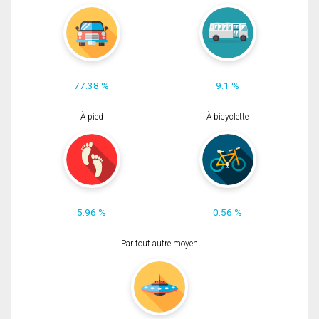
77.38 %
9.1 %
À pied
À bicyclette
5.96 %
0.56 %
Par tout autre moyen