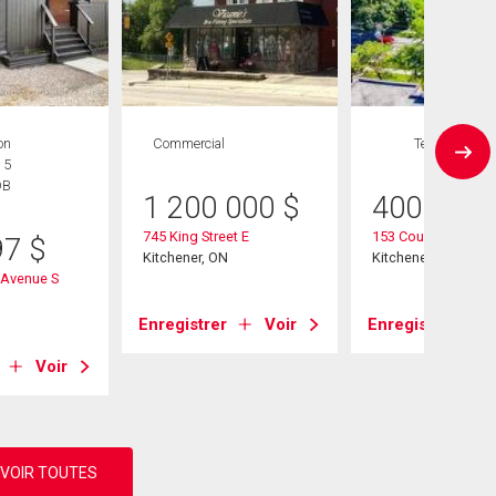
on
Commercial
Terrain
 5
DB
1 200 000
$
400 000
745 King Street E
153 Courtland Aven
97
$
Kitchener, ON
Kitchener, ON
 Avenue S
Enregistrer
Voir
Enregistrer
Voir