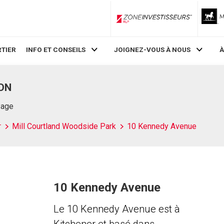
ZoneInvestisseurs RLP
TIER
INFO ET CONSEILS
JOIGNEZ-VOUS À NOUS
À
 ON
Page
r
Mill Courtland Woodside Park
10 Kennedy Avenue
10 Kennedy Avenue
Le 10 Kennedy Avenue est à