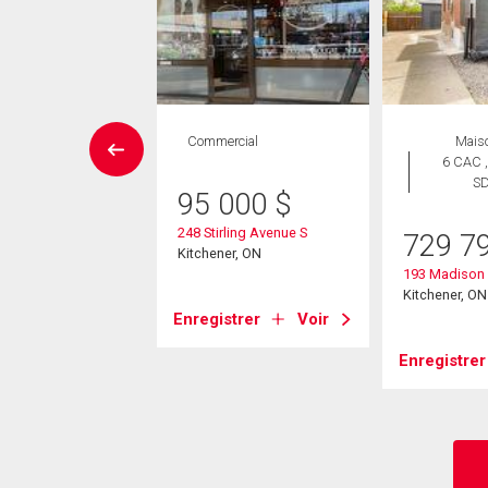
issement
Commercial
Mais
6 CAC ,
S
9 000
$
95 000
$
George Street
248 Stirling Avenue S
729 7
er, ON
Kitchener, ON
193 Madison
Kitchener, ON
strer
Voir
Enregistrer
Voir
Enregistrer