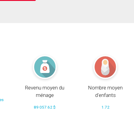
Revenu moyen du
Nombre moyen
ménage
d'enfants
ces
89 057.62 $
1.72