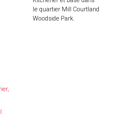
Kitchener et basé dans
le quartier Mill Courtland
Woodside Park.
ner,
l