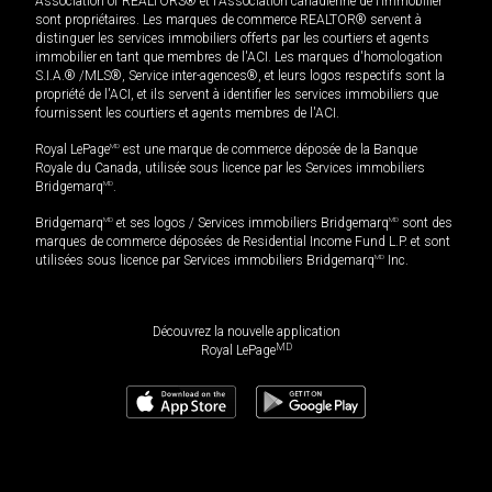
Association of REALTORS® et l'Association canadienne de l’immobilier
sont propriétaires. Les marques de commerce REALTOR® servent à
distinguer les services immobiliers offerts par les courtiers et agents
immobilier en tant que membres de l'ACI. Les marques d'homologation
S.I.A.® /MLS®, Service inter-agences®, et leurs logos respectifs sont la
propriété de l'ACI, et ils servent à identifier les services immobiliers que
fournissent les courtiers et agents membres de l'ACI.
Royal LePage
MD
est une marque de commerce déposée de la Banque
Royale du Canada, utilisée sous licence par les Services immobiliers
Bridgemarq
MD
.
Bridgemarq
MD
et ses logos / Services immobiliers Bridgemarq
MD
sont des
marques de commerce déposées de Residential Income Fund L.P. et sont
utilisées sous licence par Services immobiliers Bridgemarq
MD
Inc.
Découvrez la nouvelle application
MD
Royal LePage