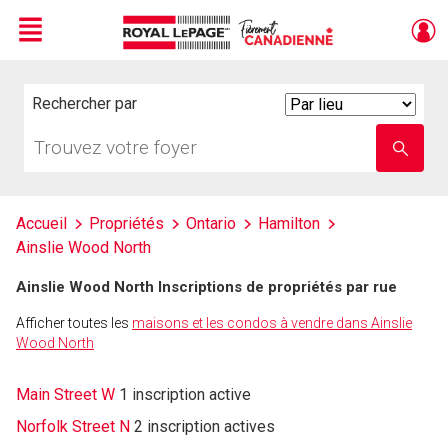
Menu
Live
En Direct
Rechercher par
Search
By
Trouvez
Entrez
votre
le
foyer
nom
de
l'école
Accueil
Propriétés
Ontario
Hamilton
Ainslie Wood North
Ainslie Wood North Inscriptions de propriétés par rue
Afficher toutes les
maisons et les condos à vendre dans Ainslie
Wood North
Main Street W
1 inscription active
Norfolk Street N
2 inscription actives