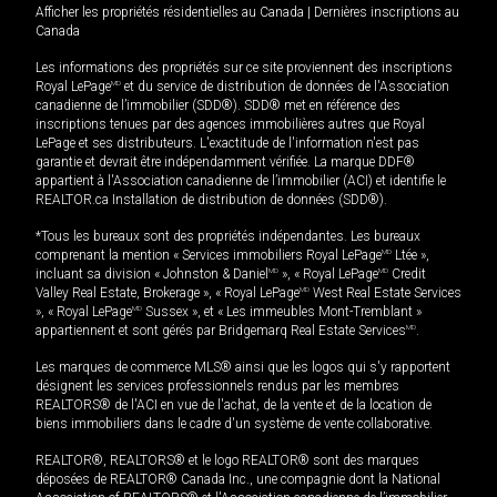
Afficher les propriétés résidentielles au Canada
|
Dernières inscriptions au
Canada
Les informations des propriétés sur ce site proviennent des inscriptions
Royal LePage
MD
et du service de distribution de données de l'Association
canadienne de l’immobilier (SDD®). SDD® met en référence des
inscriptions tenues par des agences immobilières autres que Royal
LePage et ses distributeurs. L'exactitude de l'information n'est pas
garantie et devrait être indépendamment vérifiée. La marque DDF®
appartient à l'Association canadienne de l’immobilier (ACI) et identifie le
REALTOR.ca Installation de distribution de données (SDD®).
*Tous les bureaux sont des propriétés indépendantes. Les bureaux
comprenant la mention « Services immobiliers Royal LePage
MD
Ltée »,
incluant sa division « Johnston & Daniel
MD
», « Royal LePage
MD
Credit
Valley Real Estate, Brokerage », « Royal LePage
MD
West Real Estate Services
», « Royal LePage
MD
Sussex », et « Les immeubles Mont-Tremblant »
appartiennent et sont gérés par Bridgemarq Real Estate Services
MD
.
Les marques de commerce MLS® ainsi que les logos qui s'y rapportent
désignent les services professionnels rendus par les membres
REALTORS® de l'ACI en vue de l'achat, de la vente et de la location de
biens immobiliers dans le cadre d'un système de vente collaborative.
REALTOR®, REALTORS® et le logo REALTOR® sont des marques
déposées de REALTOR® Canada Inc., une compagnie dont la National