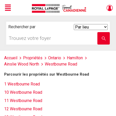
Menu
Live
En Direct
Rechercher par
Search
By
Trouvez
Entrez
votre
le
foyer
nom
de
l'école
Accueil
Propriétés
Ontario
Hamilton
Ainslie Wood North
Westbourne Road
Parcourir les propriétés sur Westbourne Road
1 Westbourne Road
10 Westbourne Road
11 Westbourne Road
12 Westbourne Road