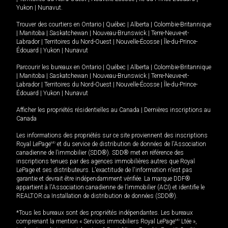
Yukon
|
Nunavut
.
Trouver des courtiers en
Ontario
|
Québec
|
Alberta
|
Colombie-Britannique
|
Manitoba
|
Saskatchewan
|
Nouveau-Brunswick
|
Terre-Neuve-et-
Labrador
|
Territoires du Nord-Ouest
|
Nouvelle-Écosse
|
Île-du-Prince-
Édouard
|
Yukon
|
Nunavut
Parcourir les bureaux en
Ontario
|
Québec
|
Alberta
|
Colombie-Britannique
|
Manitoba
|
Saskatchewan
|
Nouveau-Brunswick
|
Terre-Neuve-et-
Labrador
|
Territoires du Nord-Ouest
|
Nouvelle-Écosse
|
Île-du-Prince-
Édouard
|
Yukon
|
Nunavut
Afficher les propriétés résidentielles au Canada
|
Dernières inscriptions au
Canada
Les informations des propriétés sur ce site proviennent des inscriptions
Royal LePage
MD
et du service de distribution de données de l'Association
canadienne de l’immobilier (SDD®). SDD® met en référence des
inscriptions tenues par des agences immobilières autres que Royal
LePage et ses distributeurs. L'exactitude de l'information n'est pas
garantie et devrait être indépendamment vérifiée. La marque DDF®
appartient à l'Association canadienne de l’immobilier (ACI) et identifie le
REALTOR.ca Installation de distribution de données (SDD®).
*Tous les bureaux sont des propriétés indépendantes. Les bureaux
comprenant la mention « Services immobiliers Royal LePage
MD
Ltée »,