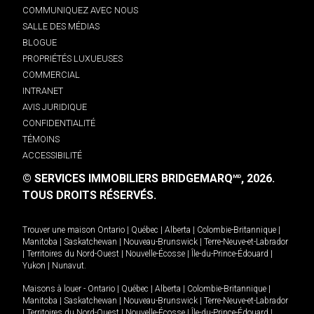
COMMUNIQUEZ AVEC NOUS
SALLE DES MÉDIAS
BLOGUE
PROPRIÉTÉS LUXUEUSES
COMMERCIAL
INTRANET
AVIS JURIDIQUE
CONFIDENTIALITÉ
TÉMOINS
ACCESSIBILITÉ
© SERVICES IMMOBILIERS BRIDGEMARQ
, 2026.
MD
TOUS DROITS RÉSERVÉS.
Trouver une maison
Ontario
|
Québec
|
Alberta
|
Colombie-Britannique
|
Manitoba
|
Saskatchewan
|
Nouveau-Brunswick
|
Terre-Neuve-et-Labrador
|
Territoires du Nord-Ouest
|
Nouvelle-Écosse
|
Île-du-Prince-Édouard
|
Yukon
|
Nunavut
.
Maisons à louer -
Ontario
|
Québec
|
Alberta
|
Colombie-Britannique
|
Manitoba
|
Saskatchewan
|
Nouveau-Brunswick
|
Terre-Neuve-et-Labrador
|
Territoires du Nord-Ouest
|
Nouvelle-Écosse
|
Île-du-Prince-Édouard
|