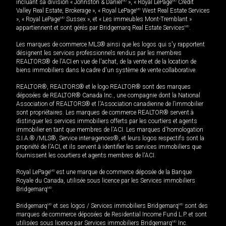
incluant sa division « Johnston & Daniel
MD
», « Royal LePage
MD
Credit
Valley Real Estate, Brokerage », « Royal LePage
MD
West Real Estate Services
», « Royal LePage
MD
Sussex », et « Les immeubles Mont-Tremblant »
appartiennent et sont gérés par Bridgemarq Real Estate Services
MD
.
Les marques de commerce MLS® ainsi que les logos qui s'y rapportent
désignent les services professionnels rendus par les membres
REALTORS® de l'ACI en vue de l'achat, de la vente et de la location de
biens immobiliers dans le cadre d'un système de vente collaborative.
REALTOR®, REALTORS® et le logo REALTOR® sont des marques
déposées de REALTOR® Canada Inc., une compagnie dont la National
Association of REALTORS® et l'Association canadienne de l’immobilier
sont propriétaires. Les marques de commerce REALTOR® servent à
distinguer les services immobiliers offerts par les courtiers et agents
immobilier en tant que membres de l'ACI. Les marques d'homologation
S.I.A.® /MLS®, Service inter-agences®, et leurs logos respectifs sont la
propriété de l'ACI, et ils servent à identifier les services immobiliers que
fournissent les courtiers et agents membres de l'ACI.
Royal LePage
MD
est une marque de commerce déposée de la Banque
Royale du Canada, utilisée sous licence par les Services immobiliers
Bridgemarq
MD
.
Bridgemarq
MD
et ses logos / Services immobiliers Bridgemarq
MD
sont des
marques de commerce déposées de Residential Income Fund L.P. et sont
utilisées sous licence par Services immobiliers Bridgemarq
MD
Inc.