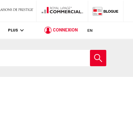
PLUS
CONNEXION
EN
Entrez
le
nom
de
l'école