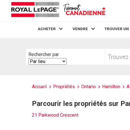
ACHETER
VENDRE
TROUVER UN
Live
En Direct
Trouvez
Rechercher par
votre
Search
foyer
By
Accueil
Propriétés
Ontario
Hamilton
A
Parcourir les propriétés sur 
21 Parkwood Crescent