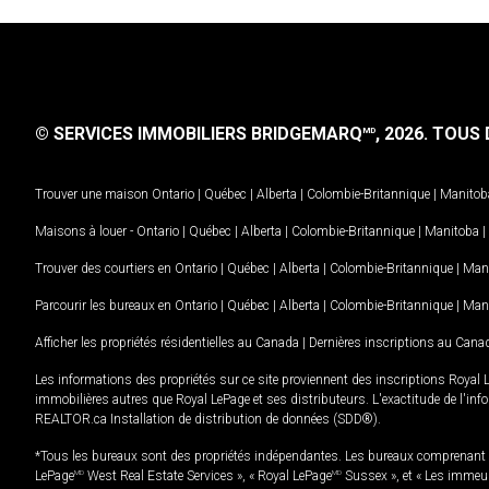
© SERVICES IMMOBILIERS BRIDGEMARQ
, 2026.
TOUS D
MD
Trouver une maison
Ontario
|
Québec
|
Alberta
|
Colombie-Britannique
|
Manitob
Maisons à louer -
Ontario
|
Québec
|
Alberta
|
Colombie-Britannique
|
Manitoba
|
Trouver des courtiers en
Ontario
|
Québec
|
Alberta
|
Colombie-Britannique
|
Man
Parcourir les bureaux en
Ontario
|
Québec
|
Alberta
|
Colombie-Britannique
|
Man
Afficher les propriétés résidentielles au Canada
|
Dernières inscriptions au Cana
Les informations des propriétés sur ce site proviennent des inscriptions Royal 
immobilières autres que Royal LePage et ses distributeurs. L'exactitude de l'info
REALTOR.ca Installation de distribution de données (SDD®).
*Tous les bureaux sont des propriétés indépendantes. Les bureaux comprenant 
LePage
MD
West Real Estate Services », « Royal LePage
MD
Sussex », et « Les immeu