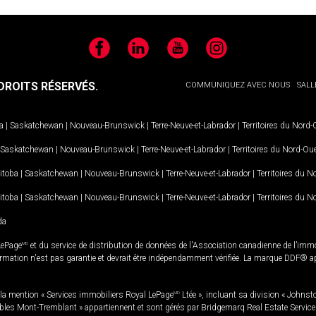
Facebook
LinkedIn
YouTube
Instagram
ROITS RÉSERVÉS.
COMMUNIQUEZ AVEC NOUS
SALL
a
|
Saskatchewan
|
Nouveau-Brunswick
|
Terre-Neuve-et-Labrador
|
Territoires du Nord
Saskatchewan
|
Nouveau-Brunswick
|
Terre-Neuve-et-Labrador
|
Territoires du Nord-Ou
itoba
|
Saskatchewan
|
Nouveau-Brunswick
|
Terre-Neuve-et-Labrador
|
Territoires du 
itoba
|
Saskatchewan
|
Nouveau-Brunswick
|
Terre-Neuve-et-Labrador
|
Territoires du 
da
LePage
MD
et du service de distribution de données de l'Association canadienne de l’im
rmation n'est pas garantie et devrait être indépendamment vérifiée. La marque DDF® appa
la mention « Services immobiliers Royal LePage
MD
Ltée », incluant sa division « Johnst
bles Mont-Tremblant » appartiennent et sont gérés par Bridgemarq Real Estate Servic