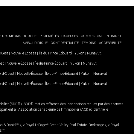
E DES MÉDIAS
BLOGUE
PROPRIÉTÉS LUXUEUSES
COMMERCIAL
INTRANET
AVIS JURIDIQUE
CONFIDENTIALITÉ
TÉMOINS
ACCESSIBILITÉ
-Ouest
|
Nouvelle-Écosse
|
Île-du-Prince-Édouard
|
Yukon
|
Nunavut
.
est
|
Nouvelle-Écosse
|
Île-du-Prince-Édouard
|
Yukon
|
Nunavut
.
Nord-Ouest
|
Nouvelle-Écosse
|
Île-du-Prince-Édouard
|
Yukon
|
Nunavut
Nord-Ouest
|
Nouvelle-Écosse
|
Île-du-Prince-Édouard
|
Yukon
|
Nunavut
mobilier (SDD®). SDD® met en référence des inscriptions tenues par des agences
rtient à l'Association canadienne de l’immobilier (ACI) et identifie le
on & Daniel
MD
», « Royal LePage
MD
Credit Valley Real Estate, Brokerage », « Royal
es
MD
.