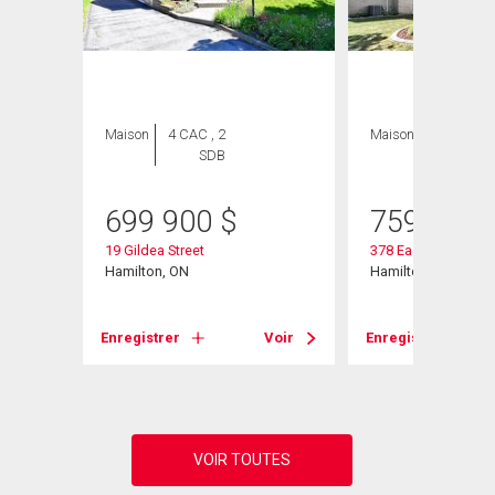
Maison
4 CAC , 2
Maison
3 CAC , 3
SDB
SDB
699 900
$
759 000
19 Gildea Street
378 East 24th Street
Hamilton, ON
Hamilton, ON
Voir
Enregistrer
Voir
Enregistrer