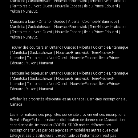
Manitoba
|
Saskatchewan
|
Nouveau-Brunswick
|
Terre-Neuve-et-Labrador
|
Territoires du Nord-Ouest
|
Nouvelle-Écosse
|
Île-du-Prince-Édouard
|
Yukon
|
Nunavut
.
Maisons à louer -
Ontario
|
Québec
|
Alberta
|
Colombie-Britannique
|
Manitoba
|
Saskatchewan
|
Nouveau-Brunswick
|
Terre-Neuve-et-Labrador
|
Territoires du Nord-Ouest
|
Nouvelle-Écosse
|
Île-du-Prince-Édouard
|
Yukon
|
Nunavut
.
Trouver des courtiers en
Ontario
|
Québec
|
Alberta
|
Colombie-Britannique
|
Manitoba
|
Saskatchewan
|
Nouveau-Brunswick
|
Terre-Neuve-et-
Labrador
|
Territoires du Nord-Ouest
|
Nouvelle-Écosse
|
Île-du-Prince-
Édouard
|
Yukon
|
Nunavut
Parcourir les bureaux en
Ontario
|
Québec
|
Alberta
|
Colombie-Britannique
|
Manitoba
|
Saskatchewan
|
Nouveau-Brunswick
|
Terre-Neuve-et-
Labrador
|
Territoires du Nord-Ouest
|
Nouvelle-Écosse
|
Île-du-Prince-
Édouard
|
Yukon
|
Nunavut
Afficher les propriétés résidentielles au Canada
|
Dernières inscriptions au
Canada
Les informations des propriétés sur ce site proviennent des inscriptions
Royal LePage
MD
et du service de distribution de données de l'Association
canadienne de l’immobilier (SDD®). SDD® met en référence des
inscriptions tenues par des agences immobilières autres que Royal
LePage et ses distributeurs. L'exactitude de l'information n'est pas