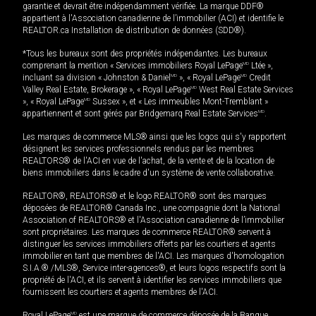
garantie et devrait être indépendamment vérifiée. La marque DDF®
appartient à l'Association canadienne de l’immobilier (ACI) et identifie le
REALTOR.ca Installation de distribution de données (SDD®).
*Tous les bureaux sont des propriétés indépendantes. Les bureaux
comprenant la mention « Services immobiliers Royal LePage
MD
Ltée »,
incluant sa division « Johnston & Daniel
MD
», « Royal LePage
MD
Credit
Valley Real Estate, Brokerage », « Royal LePage
MD
West Real Estate Services
», « Royal LePage
MD
Sussex », et « Les immeubles Mont-Tremblant »
appartiennent et sont gérés par Bridgemarq Real Estate Services
MD
.
Les marques de commerce MLS® ainsi que les logos qui s'y rapportent
désignent les services professionnels rendus par les membres
REALTORS® de l'ACI en vue de l'achat, de la vente et de la location de
biens immobiliers dans le cadre d'un système de vente collaborative.
REALTOR®, REALTORS® et le logo REALTOR® sont des marques
déposées de REALTOR® Canada Inc., une compagnie dont la National
Association of REALTORS® et l'Association canadienne de l’immobilier
sont propriétaires. Les marques de commerce REALTOR® servent à
distinguer les services immobiliers offerts par les courtiers et agents
immobilier en tant que membres de l'ACI. Les marques d'homologation
S.I.A.® /MLS®, Service inter-agences®, et leurs logos respectifs sont la
propriété de l'ACI, et ils servent à identifier les services immobiliers que
fournissent les courtiers et agents membres de l'ACI.
Royal LePage
MD
est une marque de commerce déposée de la Banque