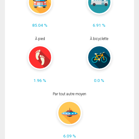
85.04 %
6.91 %
À pied
À bicyclette
1.96 %
0.0 %
Par tout autre moyen
6.09 %