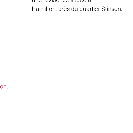
une résidence située à
Hamilton, près du quartier Stinson.
on,