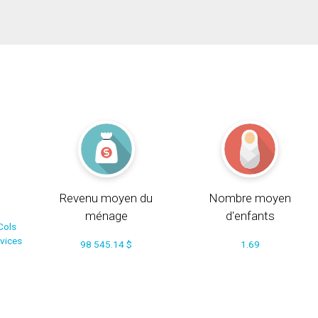
Revenu moyen du
Nombre moyen
ménage
d'enfants
Cols
rvices
98 545.14 $
1.69