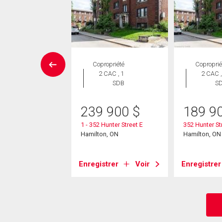
rcial
Copropriété
Coproprié
2 CAC , 1
2 CAC ,
SDB
S
9 900
$
g Street E
239 900
$
189 9
on, ON
1 - 352 Hunter Street E
352 Hunter St
Hamilton, ON
Hamilton, ON
strer
Voir
Enregistrer
Voir
Enregistrer