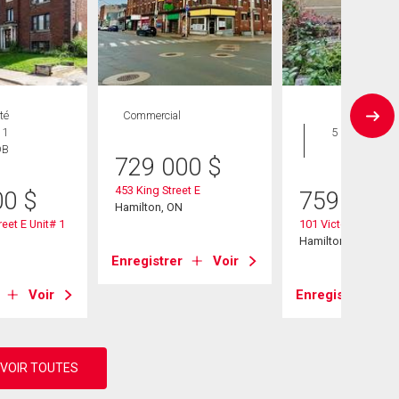
té
Commercial
Maison
 1
5 CAC , 2
DB
SDB
729 000
$
453 King Street E
00
$
759 900
Hamilton, ON
reet E Unit# 1
101 Victoria Avenu
Hamilton, ON
Enregistrer
Voir
Voir
Enregistrer