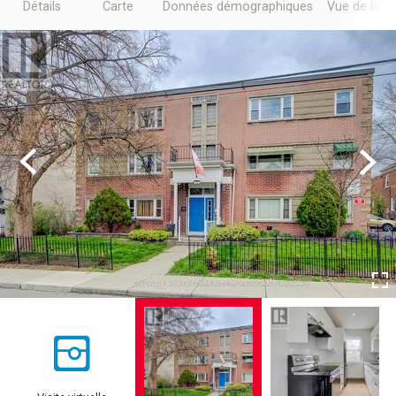
Détails
Carte
Données démographiques
Vue de la r
Previous
Next