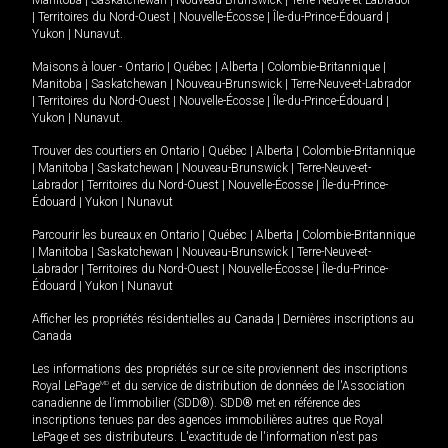
|
Territoires du Nord-Ouest
|
Nouvelle-Écosse
|
Île-du-Prince-Édouard
|
Yukon
|
Nunavut
.
Maisons à louer -
Ontario
|
Québec
|
Alberta
|
Colombie-Britannique
|
Manitoba
|
Saskatchewan
|
Nouveau-Brunswick
|
Terre-Neuve-et-Labrador
|
Territoires du Nord-Ouest
|
Nouvelle-Écosse
|
Île-du-Prince-Édouard
|
Yukon
|
Nunavut
.
Trouver des courtiers en
Ontario
|
Québec
|
Alberta
|
Colombie-Britannique
|
Manitoba
|
Saskatchewan
|
Nouveau-Brunswick
|
Terre-Neuve-et-
Labrador
|
Territoires du Nord-Ouest
|
Nouvelle-Écosse
|
Île-du-Prince-
Édouard
|
Yukon
|
Nunavut
Parcourir les bureaux en
Ontario
|
Québec
|
Alberta
|
Colombie-Britannique
|
Manitoba
|
Saskatchewan
|
Nouveau-Brunswick
|
Terre-Neuve-et-
Labrador
|
Territoires du Nord-Ouest
|
Nouvelle-Écosse
|
Île-du-Prince-
Édouard
|
Yukon
|
Nunavut
Afficher les propriétés résidentielles au Canada
|
Dernières inscriptions au
Canada
Les informations des propriétés sur ce site proviennent des inscriptions
Royal LePage
MD
et du service de distribution de données de l'Association
canadienne de l’immobilier (SDD®). SDD® met en référence des
inscriptions tenues par des agences immobilières autres que Royal
LePage et ses distributeurs. L'exactitude de l'information n'est pas