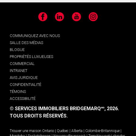
Facebook
LinkedIn
YouTube
Instagram
COMMUNIQUEZ AVEC NOUS
SALLE DES MÉDIAS
BLOGUE
PROPRIÉTÉS LUXUEUSES
COMMERCIAL
INTRANET
AVIS JURIDIQUE
CONFIDENTIALITÉ
TÉMOINS
ACCESSIBILITÉ
© SERVICES IMMOBILIERS BRIDGEMARQ
, 2026.
MD
TOUS DROITS RÉSERVÉS.
Trouver une maison
Ontario
|
Québec
|
Alberta
|
Colombie-Britannique
|
Manitoba
|
Saskatchewan
|
Nouveau-Brunswick
|
Terre-Neuve-et-Labrador