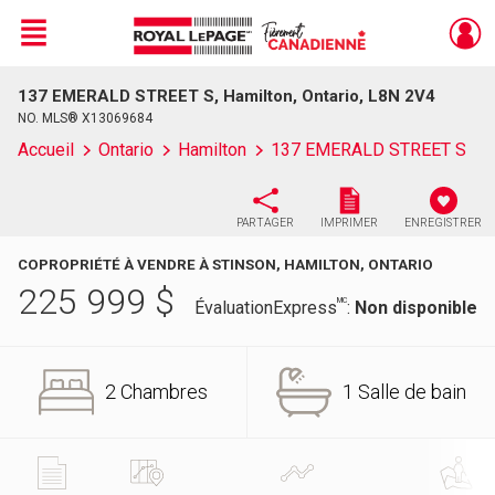
Menu
137 EMERALD STREET S, Hamilton, Ontario, L8N 2V4
Live
En Direct
NO. MLS® X13069684
Accueil
Ontario
Hamilton
137 EMERALD STREET S
PARTAGER
IMPRIMER
ENREGISTRER
COPROPRIÉTÉ À VENDRE À STINSON, HAMILTON, ONTARIO
225 999
$
MC
ÉvaluationExpress
:
Non disponible
2 Chambres
1 Salle de bain