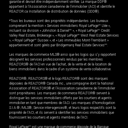
garantie et devrait être indépendamment vérifiée. La marque DDF®
appartient à l'Association canadienne de l’immobilier (ACI) et identifie le
REALTOR.ca Installation de distribution de données (SDD®).
*Tous les bureaux sont des propriétés indépendantes. Les bureaux
comprenant la mention « Services immobiliers Royal LePage
MD
Ltée »,
incluant sa division « Johnston & Daniel
MD
», « Royal LePage
MD
Credit
Valley Real Estate, Brokerage », « Royal LePage
MD
West Real Estate Services
», « Royal LePage
MD
Sussex », et « Les immeubles Mont-Tremblant »
appartiennent et sont gérés par Bridgemarq Real Estate Services
MD
.
Les marques de commerce MLS® ainsi que les logos qui s'y rapportent
désignent les services professionnels rendus par les membres
REALTORS® de l'ACI en vue de l'achat, de la vente et de la location de
biens immobiliers dans le cadre d'un système de vente collaborative.
REALTOR®, REALTORS® et le logo REALTOR® sont des marques
déposées de REALTOR® Canada Inc., une compagnie dont la National
Association of REALTORS® et l'Association canadienne de l’immobilier
sont propriétaires. Les marques de commerce REALTOR® servent à
distinguer les services immobiliers offerts par les courtiers et agents
immobilier en tant que membres de l'ACI. Les marques d'homologation
S.I.A.® /MLS®, Service inter-agences®, et leurs logos respectifs sont la
propriété de l'ACI, et ils servent à identifier les services immobiliers que
fournissent les courtiers et agents membres de l'ACI.
Royal LePage
MD
est une marque de commerce déposée de la Banque