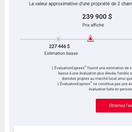
La valeur approximative d'une propriété de 2 cham
239 900 $
Prix affiché
227 446 $
Estimation basse
MC
L'ÉvaluationExpress
fournit une estimation de va
basse à une évaluation plus élevée, fondée 
données propres au marché local ainsi que 
MC
L'ÉvaluationExpress
ne constitue pas une év
évaluation faite en person
Obtenez l’av