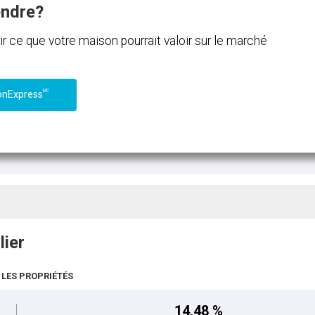
endre?
ce que votre maison pourrait valoir sur le marché
MC
onExpress
lier
 LES PROPRIÉTÉS
14,48 %