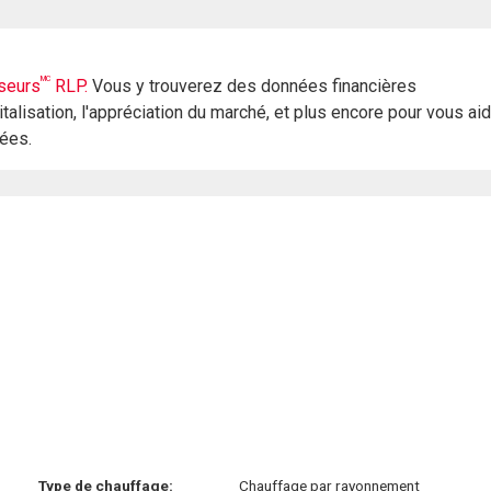
MC
seurs
RLP.
Vous y trouverez des données financières
italisation, l'appréciation du marché, et plus encore pour vous ai
rées.
Type de chauffage:
Chauffage par rayonnement