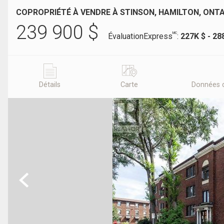
COPROPRIÉTÉ À VENDRE À STINSON, HAMILTON, ONT
239 900
$
MC
ÉvaluationExpress
:
227K $ - 28
Détails
Carte
Données 
Previous