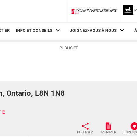
ZoneInvestisseurs RLP
TIER
INFO ET CONSEILS
JOIGNEZ-VOUS À NOUS
À
PUBLICITÉ
, Ontario, L8N 1N8
 E
PARTAGER
IMPRIMER
ENREGI