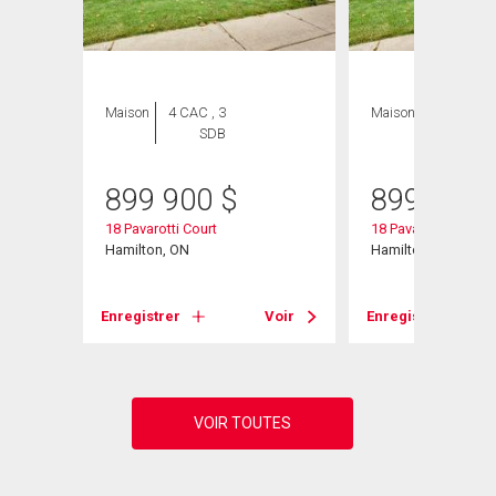
Maison
4 CAC , 3
Maison
5 CAC , 3
SDB
SDB
899 900
$
899 900
18 Pavarotti Court
18 Pavarotti Court
Hamilton, ON
Hamilton, ON
Voir
Enregistrer
Voir
Enregistrer