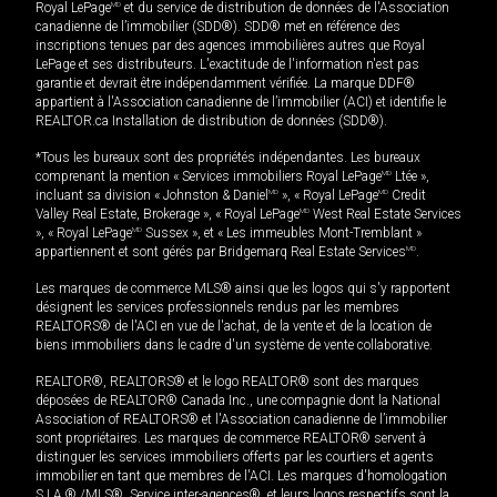
Royal LePage
MD
et du service de distribution de données de l'Association
canadienne de l’immobilier (SDD®). SDD® met en référence des
inscriptions tenues par des agences immobilières autres que Royal
LePage et ses distributeurs. L'exactitude de l'information n'est pas
garantie et devrait être indépendamment vérifiée. La marque DDF®
appartient à l'Association canadienne de l’immobilier (ACI) et identifie le
REALTOR.ca Installation de distribution de données (SDD®).
*Tous les bureaux sont des propriétés indépendantes. Les bureaux
comprenant la mention « Services immobiliers Royal LePage
MD
Ltée »,
incluant sa division « Johnston & Daniel
MD
», « Royal LePage
MD
Credit
Valley Real Estate, Brokerage », « Royal LePage
MD
West Real Estate Services
», « Royal LePage
MD
Sussex », et « Les immeubles Mont-Tremblant »
appartiennent et sont gérés par Bridgemarq Real Estate Services
MD
.
Les marques de commerce MLS® ainsi que les logos qui s'y rapportent
désignent les services professionnels rendus par les membres
REALTORS® de l'ACI en vue de l'achat, de la vente et de la location de
biens immobiliers dans le cadre d'un système de vente collaborative.
REALTOR®, REALTORS® et le logo REALTOR® sont des marques
déposées de REALTOR® Canada Inc., une compagnie dont la National
Association of REALTORS® et l'Association canadienne de l’immobilier
sont propriétaires. Les marques de commerce REALTOR® servent à
distinguer les services immobiliers offerts par les courtiers et agents
immobilier en tant que membres de l'ACI. Les marques d'homologation
S.I.A.® /MLS®, Service inter-agences®, et leurs logos respectifs sont la