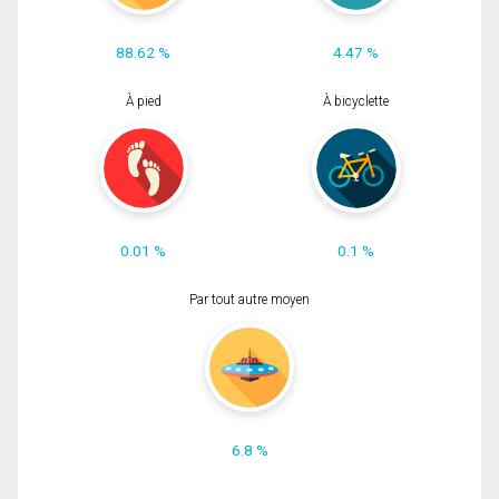
88.62 %
4.47 %
À pied
À bicyclette
0.01 %
0.1 %
Par tout autre moyen
6.8 %