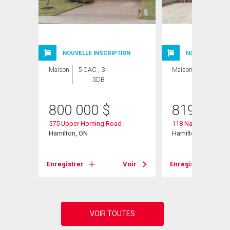
NOUVELLE INSCRIPTION
NOUVELLE INSC
Maison
5 CAC , 3
Maison
3 CAC , 2
SDB
SDB
800 000
$
819 000
575 Upper Horning Road
118 Napoli Drive
Hamilton, ON
Hamilton, ON
Voir
Enregistrer
Voir
Enregistrer