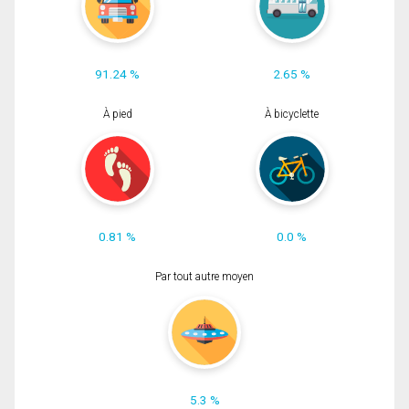
91.24 %
2.65 %
À pied
À bicyclette
0.81 %
0.0 %
Par tout autre moyen
5.3 %