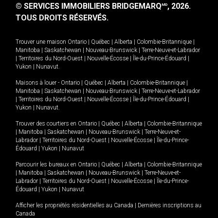
© SERVICES IMMOBILIERS BRIDGEMARQ
, 2026.
MD
TOUS DROITS RÉSERVÉS.
Trouver une maison
Ontario
|
Québec
|
Alberta
|
Colombie-Britannique
|
Manitoba
|
Saskatchewan
|
Nouveau-Brunswick
|
Terre-Neuve-et-Labrador
|
Territoires du Nord-Ouest
|
Nouvelle-Écosse
|
Île-du-Prince-Édouard
|
Yukon
|
Nunavut
.
Maisons à louer -
Ontario
|
Québec
|
Alberta
|
Colombie-Britannique
|
Manitoba
|
Saskatchewan
|
Nouveau-Brunswick
|
Terre-Neuve-et-Labrador
|
Territoires du Nord-Ouest
|
Nouvelle-Écosse
|
Île-du-Prince-Édouard
|
Yukon
|
Nunavut
.
Trouver des courtiers en
Ontario
|
Québec
|
Alberta
|
Colombie-Britannique
|
Manitoba
|
Saskatchewan
|
Nouveau-Brunswick
|
Terre-Neuve-et-
Labrador
|
Territoires du Nord-Ouest
|
Nouvelle-Écosse
|
Île-du-Prince-
Édouard
|
Yukon
|
Nunavut
Parcourir les bureaux en
Ontario
|
Québec
|
Alberta
|
Colombie-Britannique
|
Manitoba
|
Saskatchewan
|
Nouveau-Brunswick
|
Terre-Neuve-et-
Labrador
|
Territoires du Nord-Ouest
|
Nouvelle-Écosse
|
Île-du-Prince-
Édouard
|
Yukon
|
Nunavut
Afficher les propriétés résidentielles au Canada
|
Dernières inscriptions au
Canada