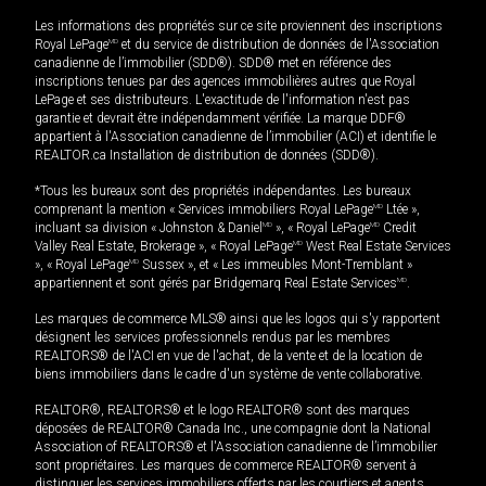
Les informations des propriétés sur ce site proviennent des inscriptions
Royal LePage
MD
et du service de distribution de données de l'Association
canadienne de l’immobilier (SDD®). SDD® met en référence des
inscriptions tenues par des agences immobilières autres que Royal
LePage et ses distributeurs. L'exactitude de l'information n'est pas
garantie et devrait être indépendamment vérifiée. La marque DDF®
appartient à l'Association canadienne de l’immobilier (ACI) et identifie le
REALTOR.ca Installation de distribution de données (SDD®).
*Tous les bureaux sont des propriétés indépendantes. Les bureaux
comprenant la mention « Services immobiliers Royal LePage
MD
Ltée »,
incluant sa division « Johnston & Daniel
MD
», « Royal LePage
MD
Credit
Valley Real Estate, Brokerage », « Royal LePage
MD
West Real Estate Services
», « Royal LePage
MD
Sussex », et « Les immeubles Mont-Tremblant »
appartiennent et sont gérés par Bridgemarq Real Estate Services
MD
.
Les marques de commerce MLS® ainsi que les logos qui s'y rapportent
désignent les services professionnels rendus par les membres
REALTORS® de l'ACI en vue de l'achat, de la vente et de la location de
biens immobiliers dans le cadre d'un système de vente collaborative.
REALTOR®, REALTORS® et le logo REALTOR® sont des marques
déposées de REALTOR® Canada Inc., une compagnie dont la National
Association of REALTORS® et l'Association canadienne de l’immobilier
sont propriétaires. Les marques de commerce REALTOR® servent à
distinguer les services immobiliers offerts par les courtiers et agents