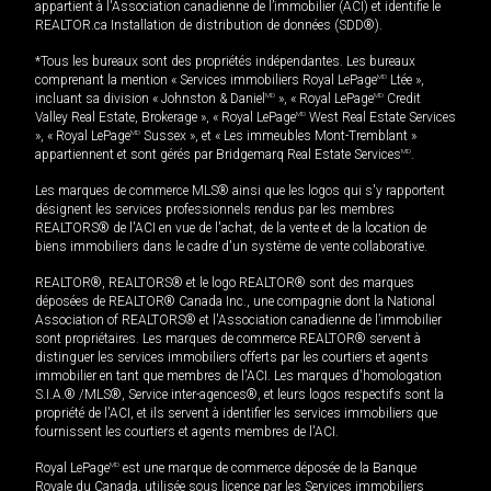
appartient à l'Association canadienne de l’immobilier (ACI) et identifie le
REALTOR.ca Installation de distribution de données (SDD®).
*Tous les bureaux sont des propriétés indépendantes. Les bureaux
comprenant la mention « Services immobiliers Royal LePage
MD
Ltée »,
incluant sa division « Johnston & Daniel
MD
», « Royal LePage
MD
Credit
Valley Real Estate, Brokerage », « Royal LePage
MD
West Real Estate Services
», « Royal LePage
MD
Sussex », et « Les immeubles Mont-Tremblant »
appartiennent et sont gérés par Bridgemarq Real Estate Services
MD
.
Les marques de commerce MLS® ainsi que les logos qui s'y rapportent
désignent les services professionnels rendus par les membres
REALTORS® de l'ACI en vue de l'achat, de la vente et de la location de
biens immobiliers dans le cadre d'un système de vente collaborative.
REALTOR®, REALTORS® et le logo REALTOR® sont des marques
déposées de REALTOR® Canada Inc., une compagnie dont la National
Association of REALTORS® et l'Association canadienne de l’immobilier
sont propriétaires. Les marques de commerce REALTOR® servent à
distinguer les services immobiliers offerts par les courtiers et agents
immobilier en tant que membres de l'ACI. Les marques d'homologation
S.I.A.® /MLS®, Service inter-agences®, et leurs logos respectifs sont la
propriété de l'ACI, et ils servent à identifier les services immobiliers que
fournissent les courtiers et agents membres de l'ACI.
Royal LePage
MD
est une marque de commerce déposée de la Banque
Royale du Canada, utilisée sous licence par les Services immobiliers