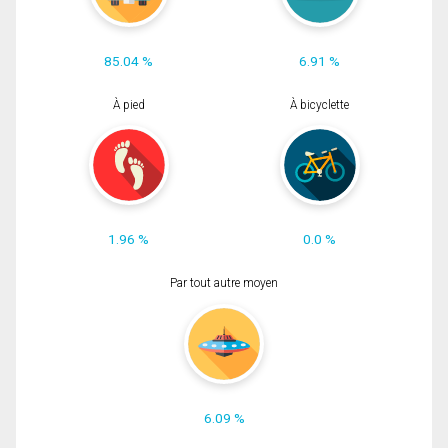
85.04 %
6.91 %
À pied
À bicyclette
1.96 %
0.0 %
Par tout autre moyen
6.09 %