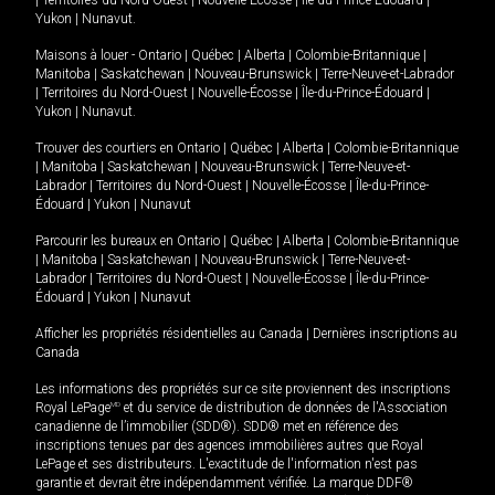
|
Territoires du Nord-Ouest
|
Nouvelle-Écosse
|
Île-du-Prince-Édouard
|
Yukon
|
Nunavut
.
Maisons à louer -
Ontario
|
Québec
|
Alberta
|
Colombie-Britannique
|
Manitoba
|
Saskatchewan
|
Nouveau-Brunswick
|
Terre-Neuve-et-Labrador
|
Territoires du Nord-Ouest
|
Nouvelle-Écosse
|
Île-du-Prince-Édouard
|
Yukon
|
Nunavut
.
Trouver des courtiers en
Ontario
|
Québec
|
Alberta
|
Colombie-Britannique
|
Manitoba
|
Saskatchewan
|
Nouveau-Brunswick
|
Terre-Neuve-et-
Labrador
|
Territoires du Nord-Ouest
|
Nouvelle-Écosse
|
Île-du-Prince-
Édouard
|
Yukon
|
Nunavut
Parcourir les bureaux en
Ontario
|
Québec
|
Alberta
|
Colombie-Britannique
|
Manitoba
|
Saskatchewan
|
Nouveau-Brunswick
|
Terre-Neuve-et-
Labrador
|
Territoires du Nord-Ouest
|
Nouvelle-Écosse
|
Île-du-Prince-
Édouard
|
Yukon
|
Nunavut
Afficher les propriétés résidentielles au Canada
|
Dernières inscriptions au
Canada
Les informations des propriétés sur ce site proviennent des inscriptions
Royal LePage
MD
et du service de distribution de données de l'Association
canadienne de l’immobilier (SDD®). SDD® met en référence des
inscriptions tenues par des agences immobilières autres que Royal
LePage et ses distributeurs. L'exactitude de l'information n'est pas
garantie et devrait être indépendamment vérifiée. La marque DDF®