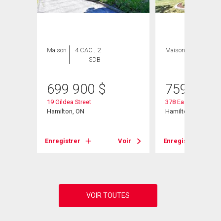
Maison
4 CAC , 2
Maison
3 CAC , 3
SDB
SDB
699 900
$
759 000
19 Gildea Street
378 East 24th Street
Hamilton, ON
Hamilton, ON
Voir
Enregistrer
Voir
Enregistrer