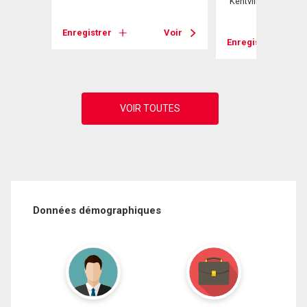
Kentville, NS
Voir
Enregistrer
Voir
Enregistrer
Données démographiques