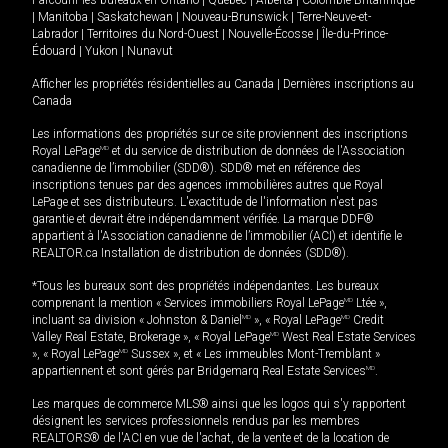
Parcourir les bureaux en
Ontario
|
Québec
|
Alberta
|
Colombie-Britannique
|
Manitoba
|
Saskatchewan
|
Nouveau-Brunswick
|
Terre-Neuve-et-
Labrador
|
Territoires du Nord-Ouest
|
Nouvelle-Écosse
|
Île-du-Prince-
Édouard
|
Yukon
|
Nunavut
Afficher les propriétés résidentielles au Canada
|
Dernières inscriptions au
Canada
Les informations des propriétés sur ce site proviennent des inscriptions
Royal LePage
MD
et du service de distribution de données de l'Association
canadienne de l’immobilier (SDD®). SDD® met en référence des
inscriptions tenues par des agences immobilières autres que Royal
LePage et ses distributeurs. L'exactitude de l'information n'est pas
garantie et devrait être indépendamment vérifiée. La marque DDF®
appartient à l'Association canadienne de l’immobilier (ACI) et identifie le
REALTOR.ca Installation de distribution de données (SDD®).
*Tous les bureaux sont des propriétés indépendantes. Les bureaux
comprenant la mention « Services immobiliers Royal LePage
MD
Ltée »,
incluant sa division « Johnston & Daniel
MD
», « Royal LePage
MD
Credit
Valley Real Estate, Brokerage », « Royal LePage
MD
West Real Estate Services
», « Royal LePage
MD
Sussex », et « Les immeubles Mont-Tremblant »
appartiennent et sont gérés par Bridgemarq Real Estate Services
MD
.
Les marques de commerce MLS® ainsi que les logos qui s'y rapportent
désignent les services professionnels rendus par les membres
REALTORS® de l'ACI en vue de l'achat, de la vente et de la location de