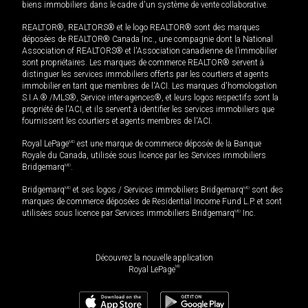
biens immobiliers dans le cadre d'un système de vente collaborative.
REALTOR®, REALTORS® et le logo REALTOR® sont des marques
déposées de REALTOR® Canada Inc., une compagnie dont la National
Association of REALTORS® et l'Association canadienne de l’immobilier
sont propriétaires. Les marques de commerce REALTOR® servent à
distinguer les services immobiliers offerts par les courtiers et agents
immobilier en tant que membres de l'ACI. Les marques d'homologation
S.I.A.® /MLS®, Service inter-agences®, et leurs logos respectifs sont la
propriété de l'ACI, et ils servent à identifier les services immobiliers que
fournissent les courtiers et agents membres de l'ACI.
Royal LePage
MD
est une marque de commerce déposée de la Banque
Royale du Canada, utilisée sous licence par les Services immobiliers
Bridgemarq
MD
.
Bridgemarq
MD
et ses logos / Services immobiliers Bridgemarq
MD
sont des
marques de commerce déposées de Residential Income Fund L.P. et sont
utilisées sous licence par Services immobiliers Bridgemarq
MD
Inc.
Découvrez la nouvelle application
MD
Royal LePage