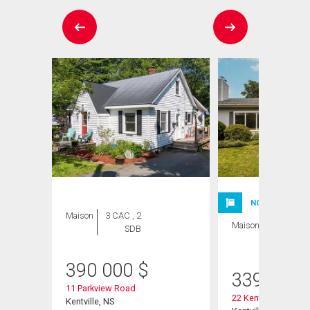
NOUVELLE INSC
Maison
3 CAC , 2
Maison
5 CAC , 2
SDB
SDB
390 000
$
339 000
11 Parkview Road
22 Kent Road
Kentville, NS