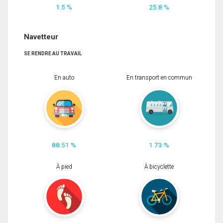
1.5 %
25.8 %
Navetteur
SE RENDRE AU TRAVAIL
En auto
En transport en commun
88.51 %
1.73 %
À pied
À bicyclette