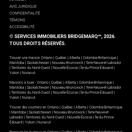
AVIS JURIDIQUE
CONFIDENTIALITÉ
TÉMOINS
ACCESSIBILITÉ
© SERVICES IMMOBILIERS BRIDGEMARQ
, 2026.
MD
TOUS DROITS RÉSERVÉS.
Trouver une maison
Ontario
|
Québec
|
Alberta
|
Colombie-Britannique
|
Manitoba
|
Saskatchewan
|
Nouveau-Brunswick
|
Terre-Neuve-et-Labrador
|
Territoires du Nord-Ouest
|
Nouvelle-Écosse
|
Île-du-Prince-Édouard
|
Yukon
|
Nunavut
.
Maisons à louer -
Ontario
|
Québec
|
Alberta
|
Colombie-Britannique
|
Manitoba
|
Saskatchewan
|
Nouveau-Brunswick
|
Terre-Neuve-et-Labrador
|
Territoires du Nord-Ouest
|
Nouvelle-Écosse
|
Île-du-Prince-Édouard
|
Yukon
|
Nunavut
.
Trouver des courtiers en
Ontario
|
Québec
|
Alberta
|
Colombie-Britannique
|
Manitoba
|
Saskatchewan
|
Nouveau-Brunswick
|
Terre-Neuve-et-
Labrador
|
Territoires du Nord-Ouest
|
Nouvelle-Écosse
|
Île-du-Prince-
Édouard
|
Yukon
|
Nunavut