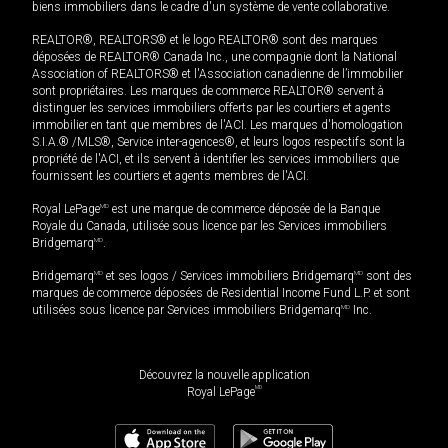
biens immobiliers dans le cadre d'un système de vente collaborative.
REALTOR®, REALTORS® et le logo REALTOR® sont des marques
déposées de REALTOR® Canada Inc., une compagnie dont la National
Association of REALTORS® et l'Association canadienne de l’immobilier
sont propriétaires. Les marques de commerce REALTOR® servent à
distinguer les services immobiliers offerts par les courtiers et agents
immobilier en tant que membres de l'ACI. Les marques d'homologation
S.I.A.® /MLS®, Service inter-agences®, et leurs logos respectifs sont la
propriété de l'ACI, et ils servent à identifier les services immobiliers que
fournissent les courtiers et agents membres de l'ACI.
Royal LePage
MD
est une marque de commerce déposée de la Banque
Royale du Canada, utilisée sous licence par les Services immobiliers
Bridgemarq
MD
.
Bridgemarq
MD
et ses logos / Services immobiliers Bridgemarq
MD
sont des
marques de commerce déposées de Residential Income Fund L.P. et sont
utilisées sous licence par Services immobiliers Bridgemarq
MD
Inc.
Découvrez la nouvelle application
MD
Royal LePage