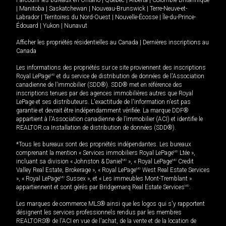
Parcourir les bureaux en
Ontario
|
Québec
|
Alberta
|
Colombie-Britannique
|
Manitoba
|
Saskatchewan
|
Nouveau-Brunswick
|
Terre-Neuve-et-
Labrador
|
Territoires du Nord-Ouest
|
Nouvelle-Écosse
|
Île-du-Prince-
Édouard
|
Yukon
|
Nunavut
Afficher les propriétés résidentielles au Canada
|
Dernières inscriptions au
Canada
Les informations des propriétés sur ce site proviennent des inscriptions
Royal LePage
MD
et du service de distribution de données de l'Association
canadienne de l’immobilier (SDD®). SDD® met en référence des
inscriptions tenues par des agences immobilières autres que Royal
LePage et ses distributeurs. L'exactitude de l'information n'est pas
garantie et devrait être indépendamment vérifiée. La marque DDF®
appartient à l'Association canadienne de l’immobilier (ACI) et identifie le
REALTOR.ca Installation de distribution de données (SDD®).
*Tous les bureaux sont des propriétés indépendantes. Les bureaux
comprenant la mention « Services immobiliers Royal LePage
MD
Ltée »,
incluant sa division « Johnston & Daniel
MD
», « Royal LePage
MD
Credit
Valley Real Estate, Brokerage », « Royal LePage
MD
West Real Estate Services
», « Royal LePage
MD
Sussex », et « Les immeubles Mont-Tremblant »
appartiennent et sont gérés par Bridgemarq Real Estate Services
MD
.
Les marques de commerce MLS® ainsi que les logos qui s'y rapportent
désignent les services professionnels rendus par les membres
REALTORS® de l'ACI en vue de l'achat, de la vente et de la location de