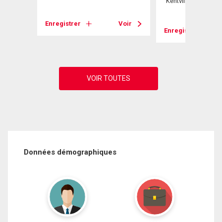
Kentville, NS
Voir
Enregistrer
Voir
Enregistrer
Données démographiques