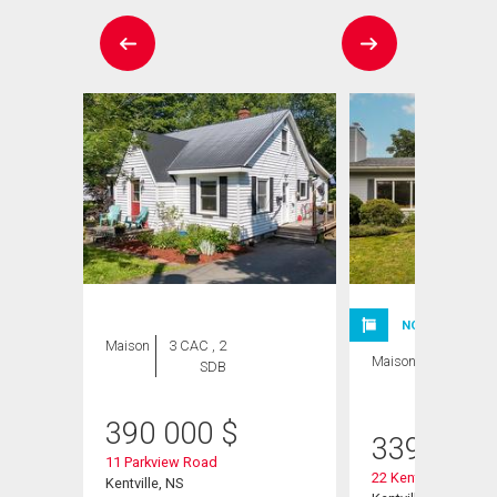
NOUVELLE INSC
Maison
3 CAC , 2
Maison
5 CAC , 2
SDB
SDB
390 000
$
339 000
11 Parkview Road
22 Kent Road
Kentville, NS