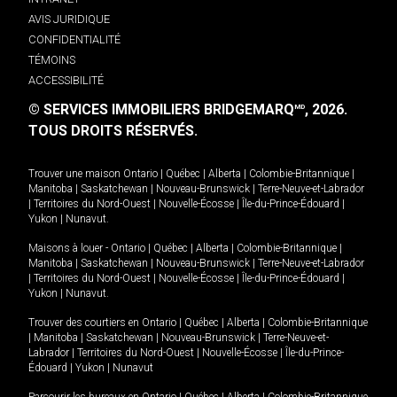
AVIS JURIDIQUE
CONFIDENTIALITÉ
TÉMOINS
ACCESSIBILITÉ
© SERVICES IMMOBILIERS BRIDGEMARQ
, 2026.
MD
TOUS DROITS RÉSERVÉS.
Trouver une maison
Ontario
|
Québec
|
Alberta
|
Colombie-Britannique
|
Manitoba
|
Saskatchewan
|
Nouveau-Brunswick
|
Terre-Neuve-et-Labrador
|
Territoires du Nord-Ouest
|
Nouvelle-Écosse
|
Île-du-Prince-Édouard
|
Yukon
|
Nunavut
.
Maisons à louer -
Ontario
|
Québec
|
Alberta
|
Colombie-Britannique
|
Manitoba
|
Saskatchewan
|
Nouveau-Brunswick
|
Terre-Neuve-et-Labrador
|
Territoires du Nord-Ouest
|
Nouvelle-Écosse
|
Île-du-Prince-Édouard
|
Yukon
|
Nunavut
.
Trouver des courtiers en
Ontario
|
Québec
|
Alberta
|
Colombie-Britannique
|
Manitoba
|
Saskatchewan
|
Nouveau-Brunswick
|
Terre-Neuve-et-
Labrador
|
Territoires du Nord-Ouest
|
Nouvelle-Écosse
|
Île-du-Prince-
Édouard
|
Yukon
|
Nunavut