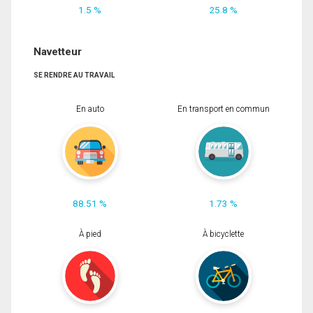
1.5 %
25.8 %
Navetteur
SE RENDRE AU TRAVAIL
En auto
En transport en commun
88.51 %
1.73 %
À pied
À bicyclette