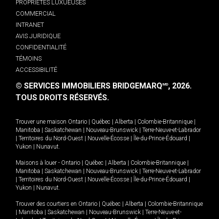
PROPRIÉTÉS LUXUEUSES
COMMERCIAL
INTRANET
AVIS JURIDIQUE
CONFIDENTIALITÉ
TÉMOINS
ACCESSIBILITÉ
© SERVICES IMMOBILIERS BRIDGEMARQ
, 2026.
MD
TOUS DROITS RÉSERVÉS.
Trouver une maison
Ontario
|
Québec
|
Alberta
|
Colombie-Britannique
|
Manitoba
|
Saskatchewan
|
Nouveau-Brunswick
|
Terre-Neuve-et-Labrador
|
Territoires du Nord-Ouest
|
Nouvelle-Écosse
|
Île-du-Prince-Édouard
|
Yukon
|
Nunavut
.
Maisons à louer -
Ontario
|
Québec
|
Alberta
|
Colombie-Britannique
|
Manitoba
|
Saskatchewan
|
Nouveau-Brunswick
|
Terre-Neuve-et-Labrador
|
Territoires du Nord-Ouest
|
Nouvelle-Écosse
|
Île-du-Prince-Édouard
|
Yukon
|
Nunavut
.
Trouver des courtiers en
Ontario
|
Québec
|
Alberta
|
Colombie-Britannique
|
Manitoba
|
Saskatchewan
|
Nouveau-Brunswick
|
Terre-Neuve-et-