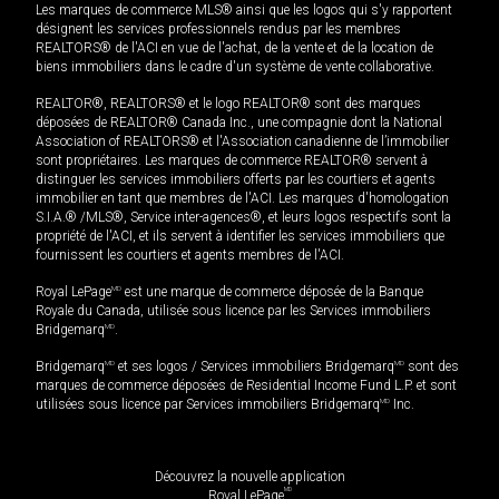
Les marques de commerce MLS® ainsi que les logos qui s'y rapportent
désignent les services professionnels rendus par les membres
REALTORS® de l'ACI en vue de l'achat, de la vente et de la location de
biens immobiliers dans le cadre d'un système de vente collaborative.
REALTOR®, REALTORS® et le logo REALTOR® sont des marques
déposées de REALTOR® Canada Inc., une compagnie dont la National
Association of REALTORS® et l'Association canadienne de l’immobilier
sont propriétaires. Les marques de commerce REALTOR® servent à
distinguer les services immobiliers offerts par les courtiers et agents
immobilier en tant que membres de l'ACI. Les marques d'homologation
S.I.A.® /MLS®, Service inter-agences®, et leurs logos respectifs sont la
propriété de l'ACI, et ils servent à identifier les services immobiliers que
fournissent les courtiers et agents membres de l'ACI.
Royal LePage
MD
est une marque de commerce déposée de la Banque
Royale du Canada, utilisée sous licence par les Services immobiliers
Bridgemarq
MD
.
Bridgemarq
MD
et ses logos / Services immobiliers Bridgemarq
MD
sont des
marques de commerce déposées de Residential Income Fund L.P. et sont
utilisées sous licence par Services immobiliers Bridgemarq
MD
Inc.
Découvrez la nouvelle application
MD
Royal LePage