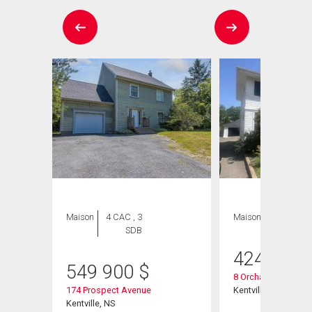
Maison
4 CAC , 3
Maison
SDB
424 800
549 900
$
8 Orchard Road
174 Prospect Avenue
Kentville, NS
Kentville, NS