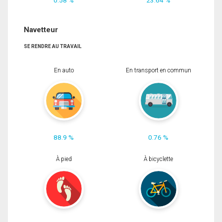
Navetteur
SE RENDRE AU TRAVAIL
En auto
En transport en commun
88.9 %
0.76 %
À pied
À bicyclette