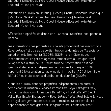
Labrador
|
Territoires du Nord-Ouest
|
Nouvelle-Écosse
|
Île-du-Prince-
Édouard
|
Yukon
|
Nunavut
Parcourir les bureaux en
Ontario
|
Québec
|
Alberta
|
Colombie-Britannique
|
Manitoba
|
Saskatchewan
|
Nouveau-Brunswick
|
Terre-Neuve-et-
Labrador
|
Territoires du Nord-Ouest
|
Nouvelle-Écosse
|
Île-du-Prince-
Édouard
|
Yukon
|
Nunavut
Afficher les propriétés résidentielles au Canada
|
Dernières inscriptions au
Canada
Les informations des propriétés sur ce site proviennent des inscriptions
Royal LePage
MD
et du service de distribution de données de l'Association
canadienne de l’immobilier (SDD®). SDD® met en référence des
inscriptions tenues par des agences immobilières autres que Royal
LePage et ses distributeurs. L'exactitude de l'information n'est pas
garantie et devrait être indépendamment vérifiée. La marque DDF®
appartient à l'Association canadienne de l’immobilier (ACI) et identifie le
REALTOR.ca Installation de distribution de données (SDD®).
*Tous les bureaux sont des propriétés indépendantes. Les bureaux
comprenant la mention « Services immobiliers Royal LePage
MD
Ltée »,
incluant sa division « Johnston & Daniel
MD
», « Royal LePage
MD
Credit
Valley Real Estate, Brokerage », « Royal LePage
MD
West Real Estate Services
», « Royal LePage
MD
Sussex », et « Les immeubles Mont-Tremblant »
appartiennent et sont gérés par Bridgemarq Real Estate Services
MD
.