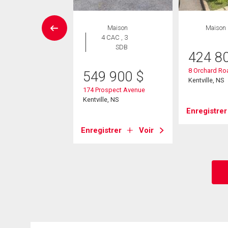
Maison
Maison
Maison
 CAC , 1
4 CAC , 3
SDB
SDB
424 8
8 Orchard Ro
9 900
$
549 900
$
Kentville, NS
anford Road
174 Prospect Avenue
entville, NS
Kentville, NS
Enregistrer
Voir
Enregistrer
Voir