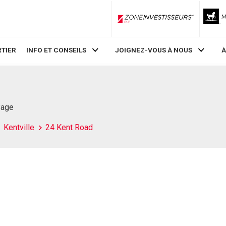
ZoneInvestisseurs RLP
TIER
INFO ET CONSEILS
JOIGNEZ-VOUS À NOUS
À
Page
Kentville
24 Kent Road