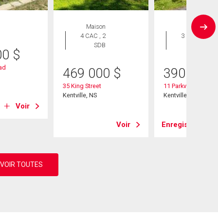
Maison
Maison
4 CAC , 2
3 CAC , 2
SDB
SDB
00
$
ad
469 000
$
390 000
35 King Street
11 Parkview Road
Kentville, NS
Kentville, NS
Voir
Voir
Enregistrer