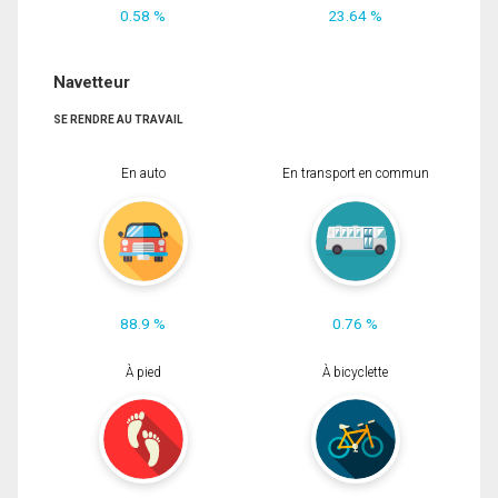
0.58 %
23.64 %
Navetteur
SE RENDRE AU TRAVAIL
En auto
En transport en commun
88.9 %
0.76 %
À pied
À bicyclette