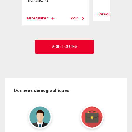
Kentville, NS
Voir
Enregistrer
Enregistrer
Voir
Données démographiques