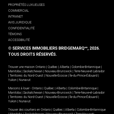
PROPRIÉTÉS LUXUEUSES
COMMERCIAL
INTRANET
AVIS JURIDIQUE
CONFIDENTIALITÉ
TÉMOINS
ACCESSIBILITÉ
© SERVICES IMMOBILIERS BRIDGEMARQ
, 2026.
MD
TOUS DROITS RÉSERVÉS.
Trouver une maison
Ontario
|
Québec
|
Alberta
|
Colombie-Britannique
|
Manitoba
|
Saskatchewan
|
Nouveau-Brunswick
|
Terre-Neuve-et-Labrador
|
Territoires du Nord-Ouest
|
Nouvelle-Écosse
|
Île-du-Prince-Édouard
|
Yukon
|
Nunavut
.
Maisons à louer -
Ontario
|
Québec
|
Alberta
|
Colombie-Britannique
|
Manitoba
|
Saskatchewan
|
Nouveau-Brunswick
|
Terre-Neuve-et-Labrador
|
Territoires du Nord-Ouest
|
Nouvelle-Écosse
|
Île-du-Prince-Édouard
|
Yukon
|
Nunavut
.
Trouver des courtiers en
Ontario
|
Québec
|
Alberta
|
Colombie-Britannique