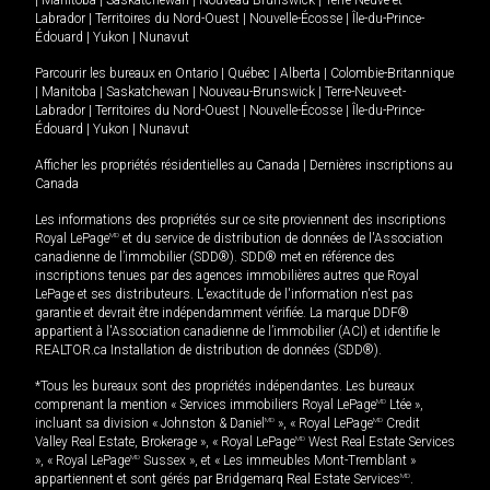
|
Manitoba
|
Saskatchewan
|
Nouveau-Brunswick
|
Terre-Neuve-et-
Labrador
|
Territoires du Nord-Ouest
|
Nouvelle-Écosse
|
Île-du-Prince-
Édouard
|
Yukon
|
Nunavut
Parcourir les bureaux en
Ontario
|
Québec
|
Alberta
|
Colombie-Britannique
|
Manitoba
|
Saskatchewan
|
Nouveau-Brunswick
|
Terre-Neuve-et-
Labrador
|
Territoires du Nord-Ouest
|
Nouvelle-Écosse
|
Île-du-Prince-
Édouard
|
Yukon
|
Nunavut
Afficher les propriétés résidentielles au Canada
|
Dernières inscriptions au
Canada
Les informations des propriétés sur ce site proviennent des inscriptions
Royal LePage
MD
et du service de distribution de données de l'Association
canadienne de l’immobilier (SDD®). SDD® met en référence des
inscriptions tenues par des agences immobilières autres que Royal
LePage et ses distributeurs. L'exactitude de l'information n'est pas
garantie et devrait être indépendamment vérifiée. La marque DDF®
appartient à l'Association canadienne de l’immobilier (ACI) et identifie le
REALTOR.ca Installation de distribution de données (SDD®).
*Tous les bureaux sont des propriétés indépendantes. Les bureaux
comprenant la mention « Services immobiliers Royal LePage
MD
Ltée »,
incluant sa division « Johnston & Daniel
MD
», « Royal LePage
MD
Credit
Valley Real Estate, Brokerage », « Royal LePage
MD
West Real Estate Services
», « Royal LePage
MD
Sussex », et « Les immeubles Mont-Tremblant »
appartiennent et sont gérés par Bridgemarq Real Estate Services
MD
.