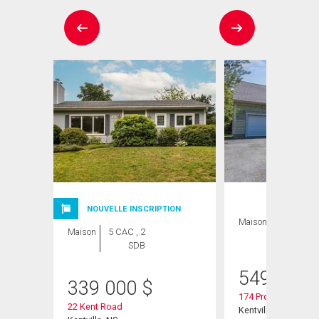
NOUVELLE INSCRIPTION
Maison
4 CAC , 3
Maison
5 CAC , 2
SDB
SDB
549 900
339 000
$
174 Prospect Aven
22 Kent Road
Kentville, NS