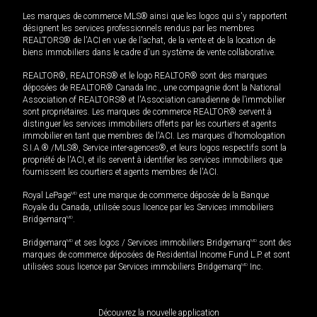
Les marques de commerce MLS® ainsi que les logos qui s'y rapportent
désignent les services professionnels rendus par les membres
REALTORS® de l'ACI en vue de l'achat, de la vente et de la location de
biens immobiliers dans le cadre d'un système de vente collaborative.
REALTOR®, REALTORS® et le logo REALTOR® sont des marques
déposées de REALTOR® Canada Inc., une compagnie dont la National
Association of REALTORS® et l'Association canadienne de l’immobilier
sont propriétaires. Les marques de commerce REALTOR® servent à
distinguer les services immobiliers offerts par les courtiers et agents
immobilier en tant que membres de l'ACI. Les marques d'homologation
S.I.A.® /MLS®, Service inter-agences®, et leurs logos respectifs sont la
propriété de l'ACI, et ils servent à identifier les services immobiliers que
fournissent les courtiers et agents membres de l'ACI.
Royal LePage
MD
est une marque de commerce déposée de la Banque
Royale du Canada, utilisée sous licence par les Services immobiliers
Bridgemarq
MD
.
Bridgemarq
MD
et ses logos / Services immobiliers Bridgemarq
MD
sont des
marques de commerce déposées de Residential Income Fund L.P. et sont
utilisées sous licence par Services immobiliers Bridgemarq
MD
Inc.
Découvrez la nouvelle application