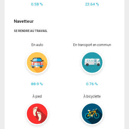
0.58 %
23.64 %
Navetteur
SE RENDRE AU TRAVAIL
En auto
En transport en commun
88.9 %
0.76 %
À pied
À bicyclette