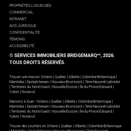
PROPRIÉTÉS LUXUEUSES
COMMERCIAL
INTRANET
AVIS JURIDIQUE
CONFIDENTIALITÉ
TÉMOINS
ACCESSIBILITÉ
© SERVICES IMMOBILIERS BRIDGEMARQ
, 2026.
MD
TOUS DROITS RÉSERVÉS.
Trouver une maison
Ontario
|
Québec
|
Alberta
|
Colombie-Britannique
|
Manitoba
|
Saskatchewan
|
Nouveau-Brunswick
|
Terre-Neuve-et-Labrador
|
Territoires du Nord-Ouest
|
Nouvelle-Écosse
|
Île-du-Prince-Édouard
|
Yukon
|
Nunavut
.
Maisons à louer -
Ontario
|
Québec
|
Alberta
|
Colombie-Britannique
|
Manitoba
|
Saskatchewan
|
Nouveau-Brunswick
|
Terre-Neuve-et-Labrador
|
Territoires du Nord-Ouest
|
Nouvelle-Écosse
|
Île-du-Prince-Édouard
|
Yukon
|
Nunavut
.
Trouver des courtiers en
Ontario
|
Québec
|
Alberta
|
Colombie-Britannique