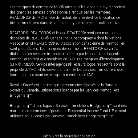
Les marques de commerce MLS® ainsi que les logos qui s'y rapportent
désignent les services professionnels rendus par les membres
REALTORS® de l'ACI en vue de l'achat, de la vente et de la location de
biens immobiliers dans le cadre d'un système de vente collaborative.
REALTOR®, REALTORS® et le logo REALTOR® sont des marques
déposées de REALTOR® Canada Inc., une compagnie dont la National
Association of REALTORS® et l'Association canadienne de l’immobilier
sont propriétaires. Les marques de commerce REALTOR® servent à
distinguer les services immobiliers offerts par les courtiers et agents
immobilier en tant que membres de l'ACI. Les marques d'homologation
S.I.A.® /MLS®, Service inter-agences®, et leurs logos respectifs sont la
propriété de l'ACI, et ils servent à identifier les services immobiliers que
fournissent les courtiers et agents membres de l'ACI.
Royal LePage
MD
est une marque de commerce déposée de la Banque
Royale du Canada, utilisée sous licence par les Services immobiliers
Bridgemarq
MD
.
Bridgemarq
MD
et ses logos / Services immobiliers Bridgemarq
MD
sont des
marques de commerce déposées de Residential Income Fund L.P. et sont
utilisées sous licence par Services immobiliers Bridgemarq
MD
Inc.
Découvrez la nouvelle application