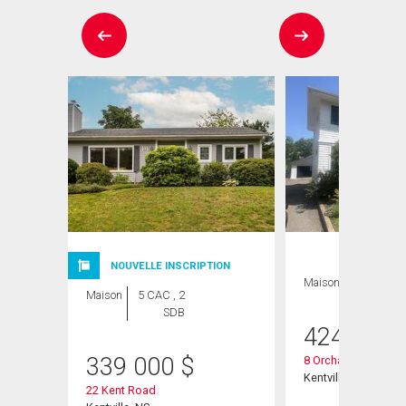
NOUVELLE INSCRIPTION
Maison
Maison
5 CAC , 2
SDB
424 800
339 000
$
8 Orchard Road
Kentville, NS
22 Kent Road