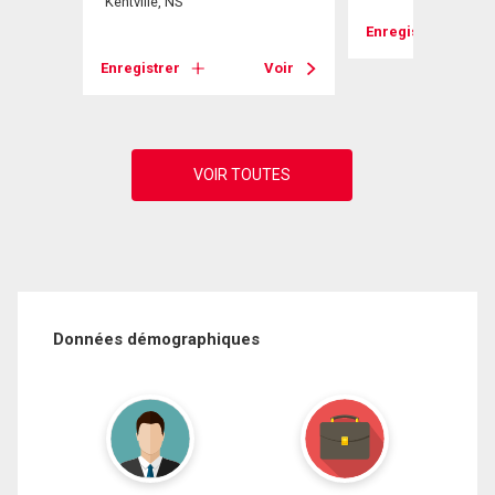
Kentville, NS
Enregistrer
Voir
Enregistrer
Voir
Données démographiques