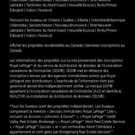
|
Manitoba
|
Saskatchewan
|
Nouveau-Brunswick
|
Terre-Neuve-et-
Labrador
|
Territoires du Nord-Ouest
|
Nouvelle-Écosse
|
Île-du-Prince-
Édouard
|
Yukon
|
Nunavut
Parcourir les bureaux en
Ontario
|
Québec
|
Alberta
|
Colombie-Britannique
|
Manitoba
|
Saskatchewan
|
Nouveau-Brunswick
|
Terre-Neuve-et-
Labrador
|
Territoires du Nord-Ouest
|
Nouvelle-Écosse
|
Île-du-Prince-
Édouard
|
Yukon
|
Nunavut
Afficher les propriétés résidentielles au Canada
|
Dernières inscriptions au
Canada
Les informations des propriétés sur ce site proviennent des inscriptions
Royal LePage
MD
et du service de distribution de données de l'Association
canadienne de l’immobilier (SDD®). SDD® met en référence des
inscriptions tenues par des agences immobilières autres que Royal
LePage et ses distributeurs. L'exactitude de l'information n'est pas
garantie et devrait être indépendamment vérifiée. La marque DDF®
appartient à l'Association canadienne de l’immobilier (ACI) et identifie le
REALTOR.ca Installation de distribution de données (SDD®).
*Tous les bureaux sont des propriétés indépendantes. Les bureaux
comprenant la mention « Services immobiliers Royal LePage
MD
Ltée »,
incluant sa division « Johnston & Daniel
MD
», « Royal LePage
MD
Credit
Valley Real Estate, Brokerage », « Royal LePage
MD
West Real Estate Services
», « Royal LePage
MD
Sussex », et « Les immeubles Mont-Tremblant »
appartiennent et sont gérés par Bridgemarq Real Estate Services
MD
.