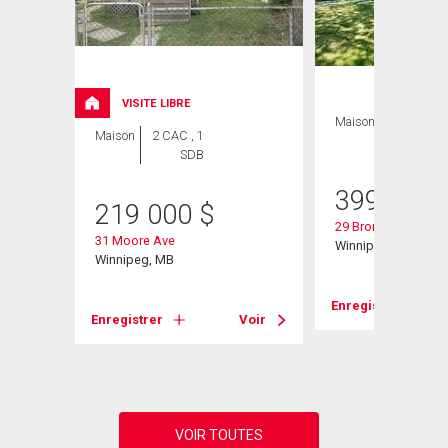
VISITE LIBRE
Maison
3 CAC , 2
Maison
2 CAC , 1
SDB
SDB
399 900
219 000
$
29 Bronstone Blvd
31 Moore Ave
Winnipeg, MB
Winnipeg, MB
Voir
Enregistrer
Enregistrer
Voir