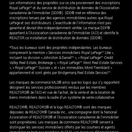
Les informations des propriétés sur ce site proviennent des inscriptions
Royal LePage
MD
et du service de distribution de données de l'Association
canadienne de l’immobilier (SDD®). SDD® met en référence des
inscriptions tenues par des agences immobilières autres que Royal
LePage et ses distributeurs. L'exactitude de l'information n'est pas
garantie et devrait être indépendamment vérifiée. La marque DDF®
appartient à l'Association canadienne de l’immobilier (ACI) et identifie le
REALTOR.ca Installation de distribution de données (SDD®).
*Tous les bureaux sont des propriétés indépendantes. Les bureaux
comprenant la mention « Services immobiliers Royal LePage
MD
Ltée »,
incluant sa division « Johnston & Daniel
MD
», « Royal LePage
MD
Credit
Valley Real Estate, Brokerage », « Royal LePage
MD
West Real Estate Services
», « Royal LePage
MD
Sussex », et « Les immeubles Mont-Tremblant »
appartiennent et sont gérés par Bridgemarq Real Estate Services
MD
.
Les marques de commerce MLS® ainsi que les logos qui s'y rapportent
désignent les services professionnels rendus par les membres
REALTORS® de l'ACI en vue de l'achat, de la vente et de la location de
biens immobiliers dans le cadre d'un système de vente collaborative.
REALTOR®, REALTORS® et le logo REALTOR® sont des marques
déposées de REALTOR® Canada Inc., une compagnie dont la National
Association of REALTORS® et l'Association canadienne de l’immobilier
sont propriétaires. Les marques de commerce REALTOR® servent à
distinguer les services immobiliers offerts par les courtiers et agents