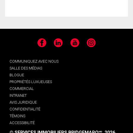
Facebook
LinkedIn
YouTube
Instagram
COMMUNIQUEZ AVEC NOUS
SALLE DES MÉDIAS
BLOGUE
PROPRIÉTÉS LUXUEUSES
COMMERCIAL
INTRANET
AVIS JURIDIQUE
CONFIDENTIALITÉ
TÉMOINS
ACCESSIBILITÉ
© SERVICES IMMOBILIERS BRIDGEMARQ
, 2026.
MD