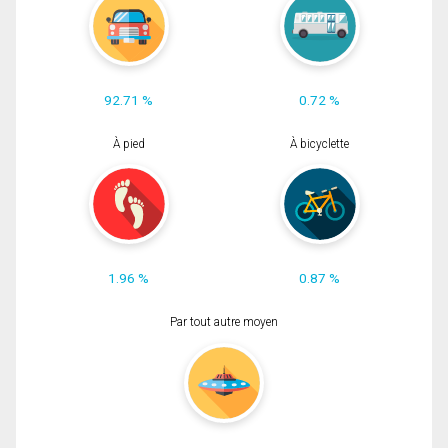
92.71 %
0.72 %
À pied
À bicyclette
1.96 %
0.87 %
Par tout autre moyen