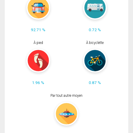
92.71 %
0.72 %
À pied
À bicyclette
1.96 %
0.87 %
Par tout autre moyen