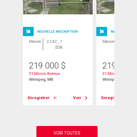
NOUVELLE INSCRIPTION
NOUVELLE INSC
Maison
2 CAC , 1
Maison
2 CAC , 1
SDB
SDB
219 000
$
219 000
31 Moore Avenue
31 Moore Ave
Winnipeg, MB
Winnipeg, MB
Voir
Enregistrer
Voir
Enregistrer