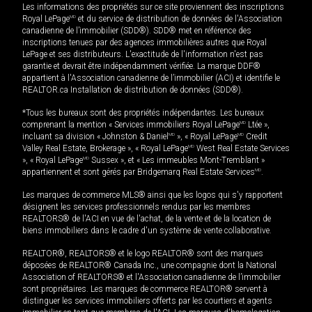
Les informations des propriétés sur ce site proviennent des inscriptions
Royal LePage
MD
et du service de distribution de données de l'Association
canadienne de l’immobilier (SDD®). SDD® met en référence des
inscriptions tenues par des agences immobilières autres que Royal
LePage et ses distributeurs. L'exactitude de l'information n'est pas
garantie et devrait être indépendamment vérifiée. La marque DDF®
appartient à l'Association canadienne de l’immobilier (ACI) et identifie le
REALTOR.ca Installation de distribution de données (SDD®).
*Tous les bureaux sont des propriétés indépendantes. Les bureaux
comprenant la mention « Services immobiliers Royal LePage
MD
Ltée »,
incluant sa division « Johnston & Daniel
MD
», « Royal LePage
MD
Credit
Valley Real Estate, Brokerage », « Royal LePage
MD
West Real Estate Services
», « Royal LePage
MD
Sussex », et « Les immeubles Mont-Tremblant »
appartiennent et sont gérés par Bridgemarq Real Estate Services
MD
.
Les marques de commerce MLS® ainsi que les logos qui s'y rapportent
désignent les services professionnels rendus par les membres
REALTORS® de l'ACI en vue de l'achat, de la vente et de la location de
biens immobiliers dans le cadre d'un système de vente collaborative.
REALTOR®, REALTORS® et le logo REALTOR® sont des marques
déposées de REALTOR® Canada Inc., une compagnie dont la National
Association of REALTORS® et l'Association canadienne de l’immobilier
sont propriétaires. Les marques de commerce REALTOR® servent à
distinguer les services immobiliers offerts par les courtiers et agents