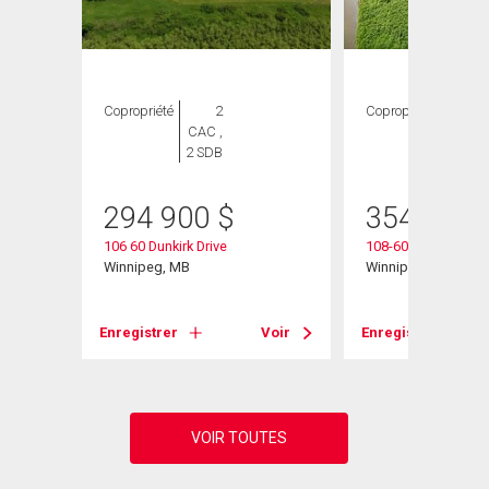
Copropriété
2
Copropriété
2
CAC ,
CAC ,
2 SDB
2 SDB
294 900
$
354 900
106 60 Dunkirk Drive
108-60 Dunkirk Dr
Winnipeg, MB
Winnipeg, MB
Voir
Enregistrer
Voir
Enregistrer