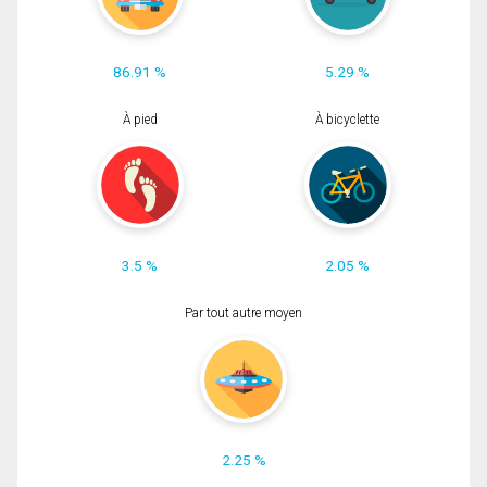
86.91 %
5.29 %
À pied
À bicyclette
3.5 %
2.05 %
Par tout autre moyen
2.25 %