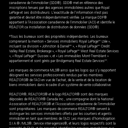
canadienne de l’immobilier (SDD®). SDD® met en référence des
inscriptions tenues par des agences immobilières autres que Royal
LePage et ses distributeurs. L'exactitude de l'information n'est pas
garantie et devrait être indépendamment vérifiée. La marque DDF®
appartient à l'Association canadienne de l’immobilier (ACI) et identifie le
REALTOR.ca Installation de distribution de données (SDD®).
*Tous les bureaux sont des propriétés indépendantes. Les bureaux
comprenant la mention « Services immobiliers Royal LePage
MD
Ltée »,
incluant sa division « Johnston & Daniel
MD
», « Royal LePage
MD
Credit
Valley Real Estate, Brokerage », « Royal LePage
MD
West Real Estate Services
», « Royal LePage
MD
Sussex », et « Les immeubles Mont-Tremblant »
appartiennent et sont gérés par Bridgemarq Real Estate Services
MD
.
Les marques de commerce MLS® ainsi que les logos qui s'y rapportent
désignent les services professionnels rendus par les membres
REALTORS® de l'ACI en vue de l'achat, de la vente et de la location de
biens immobiliers dans le cadre d'un système de vente collaborative.
REALTOR®, REALTORS® et le logo REALTOR® sont des marques
déposées de REALTOR® Canada Inc., une compagnie dont la National
Association of REALTORS® et l'Association canadienne de l’immobilier
sont propriétaires. Les marques de commerce REALTOR® servent à
distinguer les services immobiliers offerts par les courtiers et agents
immobilier en tant que membres de l'ACI. Les marques d'homologation
S.I.A.® /MLS®, Service inter-agences®, et leurs logos respectifs sont la