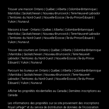
Trouver une maison
Ontario
|
Québec
|
Alberta
|
Colombie-Britannique
|
Manitoba
|
Saskatchewan
|
Nouveau-Brunswick
|
Terre-Neuve-et-Labrador
|
Territoires du Nord-Ouest
|
Nouvelle-Écosse
|
Île-du-Prince-Édouard
|
Yukon
|
Nunavut
.
Maisons à louer -
Ontario
|
Québec
|
Alberta
|
Colombie-Britannique
|
Manitoba
|
Saskatchewan
|
Nouveau-Brunswick
|
Terre-Neuve-et-Labrador
|
Territoires du Nord-Ouest
|
Nouvelle-Écosse
|
Île-du-Prince-Édouard
|
Yukon
|
Nunavut
.
Trouver des courtiers en
Ontario
|
Québec
|
Alberta
|
Colombie-Britannique
|
Manitoba
|
Saskatchewan
|
Nouveau-Brunswick
|
Terre-Neuve-et-
Labrador
|
Territoires du Nord-Ouest
|
Nouvelle-Écosse
|
Île-du-Prince-
Édouard
|
Yukon
|
Nunavut
Parcourir les bureaux en
Ontario
|
Québec
|
Alberta
|
Colombie-Britannique
|
Manitoba
|
Saskatchewan
|
Nouveau-Brunswick
|
Terre-Neuve-et-
Labrador
|
Territoires du Nord-Ouest
|
Nouvelle-Écosse
|
Île-du-Prince-
Édouard
|
Yukon
|
Nunavut
Afficher les propriétés résidentielles au Canada
|
Dernières inscriptions au
Canada
Les informations des propriétés sur ce site proviennent des inscriptions
Royal LePage
MD
et du service de distribution de données de l'Association