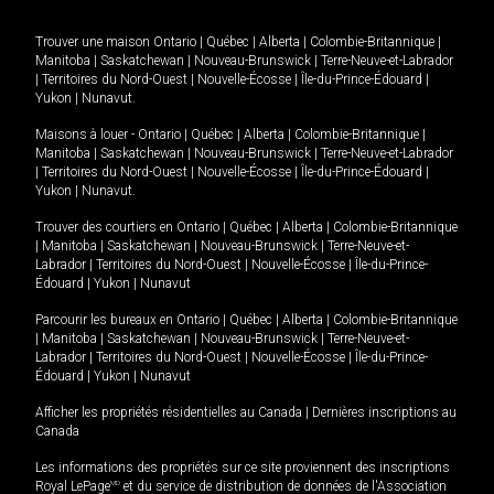
Trouver une maison
Ontario
|
Québec
|
Alberta
|
Colombie-Britannique
|
Manitoba
|
Saskatchewan
|
Nouveau-Brunswick
|
Terre-Neuve-et-Labrador
|
Territoires du Nord-Ouest
|
Nouvelle-Écosse
|
Île-du-Prince-Édouard
|
Yukon
|
Nunavut
.
Maisons à louer -
Ontario
|
Québec
|
Alberta
|
Colombie-Britannique
|
Manitoba
|
Saskatchewan
|
Nouveau-Brunswick
|
Terre-Neuve-et-Labrador
|
Territoires du Nord-Ouest
|
Nouvelle-Écosse
|
Île-du-Prince-Édouard
|
Yukon
|
Nunavut
.
Trouver des courtiers en
Ontario
|
Québec
|
Alberta
|
Colombie-Britannique
|
Manitoba
|
Saskatchewan
|
Nouveau-Brunswick
|
Terre-Neuve-et-
Labrador
|
Territoires du Nord-Ouest
|
Nouvelle-Écosse
|
Île-du-Prince-
Édouard
|
Yukon
|
Nunavut
Parcourir les bureaux en
Ontario
|
Québec
|
Alberta
|
Colombie-Britannique
|
Manitoba
|
Saskatchewan
|
Nouveau-Brunswick
|
Terre-Neuve-et-
Labrador
|
Territoires du Nord-Ouest
|
Nouvelle-Écosse
|
Île-du-Prince-
Édouard
|
Yukon
|
Nunavut
Afficher les propriétés résidentielles au Canada
|
Dernières inscriptions au
Canada
Les informations des propriétés sur ce site proviennent des inscriptions
Royal LePage
MD
et du service de distribution de données de l'Association