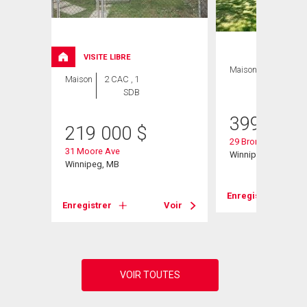
VISITE LIBRE
Maison
3 CAC , 2
Maison
2 CAC , 1
SDB
SDB
399 900
219 000
$
29 Bronstone Blvd
31 Moore Ave
Winnipeg, MB
Winnipeg, MB
Voir
Enregistrer
Enregistrer
Voir