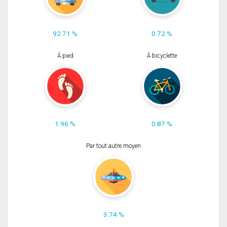
92.71 %
0.72 %
À pied
À bicyclette
1.96 %
0.87 %
Par tout autre moyen
3.74 %