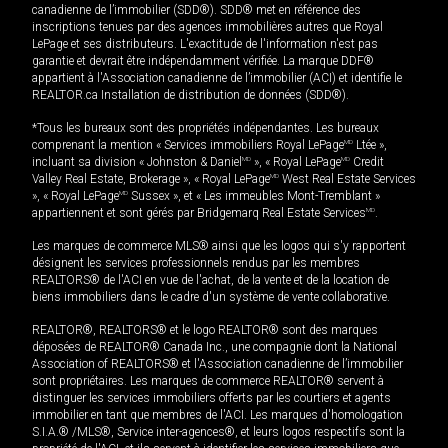
canadienne de l’immobilier (SDD®). SDD® met en référence des
inscriptions tenues par des agences immobilières autres que Royal
LePage et ses distributeurs. L'exactitude de l'information n'est pas
garantie et devrait être indépendamment vérifiée. La marque DDF®
appartient à l'Association canadienne de l’immobilier (ACI) et identifie le
REALTOR.ca Installation de distribution de données (SDD®).
*Tous les bureaux sont des propriétés indépendantes. Les bureaux
comprenant la mention « Services immobiliers Royal LePage
MD
Ltée »,
incluant sa division « Johnston & Daniel
MD
», « Royal LePage
MD
Credit
Valley Real Estate, Brokerage », « Royal LePage
MD
West Real Estate Services
», « Royal LePage
MD
Sussex », et « Les immeubles Mont-Tremblant »
appartiennent et sont gérés par Bridgemarq Real Estate Services
MD
.
Les marques de commerce MLS® ainsi que les logos qui s'y rapportent
désignent les services professionnels rendus par les membres
REALTORS® de l'ACI en vue de l'achat, de la vente et de la location de
biens immobiliers dans le cadre d'un système de vente collaborative.
REALTOR®, REALTORS® et le logo REALTOR® sont des marques
déposées de REALTOR® Canada Inc., une compagnie dont la National
Association of REALTORS® et l'Association canadienne de l’immobilier
sont propriétaires. Les marques de commerce REALTOR® servent à
distinguer les services immobiliers offerts par les courtiers et agents
immobilier en tant que membres de l'ACI. Les marques d'homologation
S.I.A.® /MLS®, Service inter-agences®, et leurs logos respectifs sont la